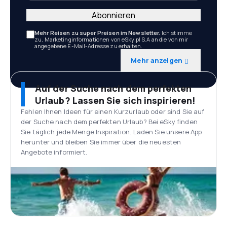
Abonnieren
Mehr Reisen zu super Preisen im Newsletter.
Ich stimme
zu, Marketinginformationen von eSky.pl S.A an die von mir
angegebene E-Mail-Adresse zu erhalten.
Mehr anzeigen
Auf der Suche nach dem perfekten
Urlaub? Lassen Sie sich inspirieren!
Fehlen Ihnen Ideen für einen Kurzurlaub oder sind Sie auf
der Suche nach dem perfekten Urlaub? Bei eSky finden
Sie täglich jede Menge Inspiration. Laden Sie unsere App
herunter und bleiben Sie immer über die neuesten
Angebote informiert.