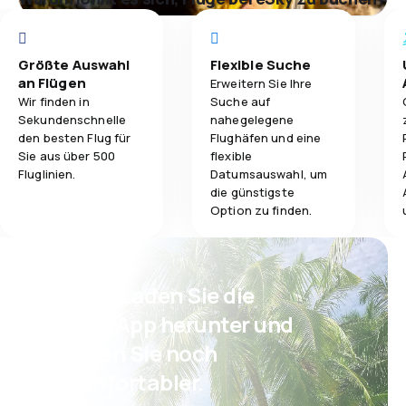
Größte Auswahl
Flexible Suche
an Flügen
Erweitern Sie Ihre
Wir finden in
Suche auf
Sekundenschnelle
nahegelegene
den besten Flug für
Flughäfen und eine
Sie aus über 500
flexible
Fluglinien.
Datumsauswahl, um
die günstigste
Option zu finden.
Psst! Laden Sie die
eSky App herunter und
reisen Sie noch
komfortabler.