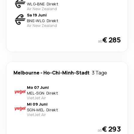
WLG
-
BNE
·
Direkt
Air New Zealand
Sa 19 Juni
BNE
-
WLG
·
Direkt
Air New Zealand
€ 285
ab
Melbourne
-
Ho-Chi-Minh-Stadt
3 Tage
Mo 07 Juni
MEL
-
SGN
·
Direkt
VietJet Air
Mi 09 Juni
SGN
-
MEL
·
Direkt
VietJet Air
€ 293
ab