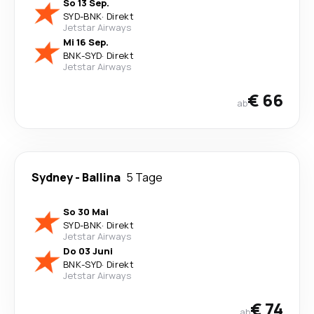
So 13 Sep.
SYD
-
BNK
·
Direkt
Jetstar Airways
Mi 16 Sep.
BNK
-
SYD
·
Direkt
Jetstar Airways
€ 66
ab
Sydney
-
Ballina
5 Tage
So 30 Mai
SYD
-
BNK
·
Direkt
Jetstar Airways
Do 03 Juni
BNK
-
SYD
·
Direkt
Jetstar Airways
€ 74
ab