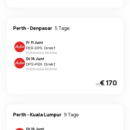
Perth
-
Denpasar
5 Tage
Fr 11 Juni
PER
-
DPS
·
Direkt
Indonesia AirAsia
Di 15 Juni
DPS
-
PER
·
Direkt
Indonesia AirAsia
€ 170
ab
Perth
-
Kuala Lumpur
9 Tage
Di 15 Juni