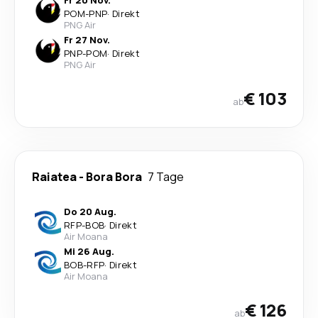
Fr 20 Nov.
POM
-
PNP
·
Direkt
PNG Air
Fr 27 Nov.
PNP
-
POM
·
Direkt
PNG Air
€ 103
ab
Raiatea
-
Bora Bora
7 Tage
Do 20 Aug.
RFP
-
BOB
·
Direkt
Air Moana
Mi 26 Aug.
BOB
-
RFP
·
Direkt
Air Moana
€ 126
ab