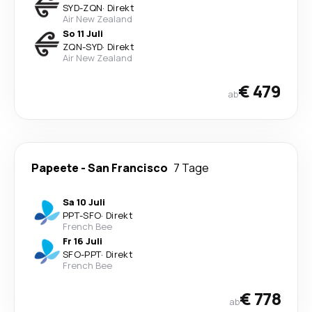
SYD
-
ZQN
·
Direkt
Air New Zealand
So 11 Juli
ZQN
-
SYD
·
Direkt
Air New Zealand
€ 479
ab
Papeete
-
San Francisco
7 Tage
Sa 10 Juli
PPT
-
SFO
·
Direkt
French Bee
Fr 16 Juli
SFO
-
PPT
·
Direkt
French Bee
€ 778
ab