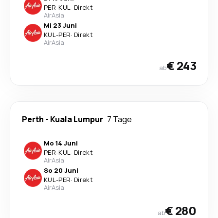
PER
-
KUL
·
Direkt
AirAsia
Mi 23 Juni
KUL
-
PER
·
Direkt
AirAsia
€ 243
ab
Perth
-
Kuala Lumpur
7 Tage
Mo 14 Juni
PER
-
KUL
·
Direkt
AirAsia
So 20 Juni
KUL
-
PER
·
Direkt
AirAsia
€ 280
ab