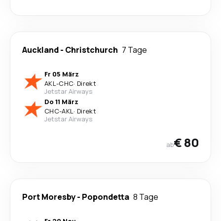
Auckland
-
Christchurch
7 Tage
Fr 05 März
AKL
-
CHC
·
Direkt
Jetstar Airways
Do 11 März
CHC
-
AKL
·
Direkt
Jetstar Airways
€ 80
ab
Port Moresby
-
Popondetta
8 Tage