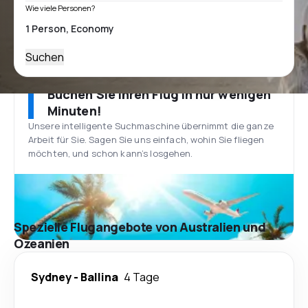
Wie viele Personen?
Suchen
Buchen Sie Ihren Flug in nur wenigen
Minuten!
Unsere intelligente Suchmaschine übernimmt die ganze
Arbeit für Sie. Sagen Sie uns einfach, wohin Sie fliegen
möchten, und schon kann’s losgehen.
Spezielle Flugangebote von Australien und
Ozeanien
Sydney
-
Ballina
4 Tage