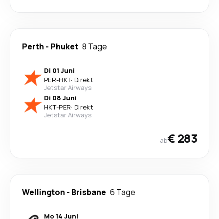
Perth
-
Phuket
8 Tage
Di 01 Juni
PER
-
HKT
·
Direkt
Jetstar Airways
Di 08 Juni
HKT
-
PER
·
Direkt
Jetstar Airways
€ 283
ab
Wellington
-
Brisbane
6 Tage
Mo 14 Juni