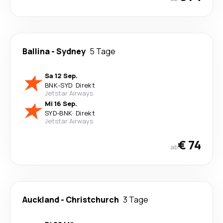
Ballina
-
Sydney
5 Tage
Sa 12 Sep.
BNK
-
SYD
·
Direkt
Jetstar Airways
Mi 16 Sep.
SYD
-
BNK
·
Direkt
Jetstar Airways
€ 74
ab
Auckland
-
Christchurch
3 Tage