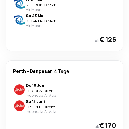
RFP
-
BOB
·
Direkt
Air Moana
So 23 Mai
BOB
-
RFP
·
Direkt
Air Moana
€ 126
ab
Perth
-
Denpasar
4 Tage
Do 10 Juni
PER
-
DPS
·
Direkt
Indonesia AirAsia
So 13 Juni
DPS
-
PER
·
Direkt
Indonesia AirAsia
€ 170
ab