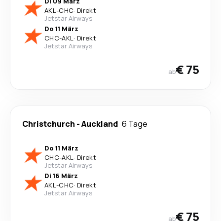
Di 09 März
AKL
-
CHC
·
Direkt
Jetstar Airways
Do 11 März
CHC
-
AKL
·
Direkt
Jetstar Airways
€ 75
ab
Christchurch
-
Auckland
6 Tage
Do 11 März
CHC
-
AKL
·
Direkt
Jetstar Airways
Di 16 März
AKL
-
CHC
·
Direkt
Jetstar Airways
€ 75
ab