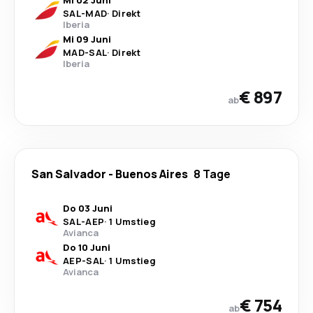
SAL
-
MAD
·
Direkt
Iberia
Mi 09 Juni
MAD
-
SAL
·
Direkt
Iberia
€ 897
ab
San Salvador
-
Buenos Aires
8 Tage
Do 03 Juni
SAL
-
AEP
·
1 Umstieg
Avianca
Do 10 Juni
AEP
-
SAL
·
1 Umstieg
Avianca
€ 754
ab