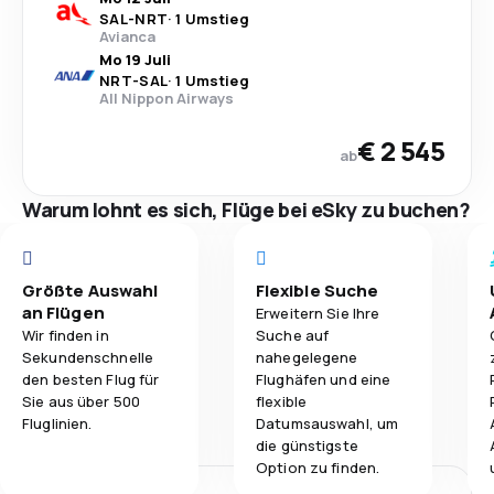
SAL
-
NRT
·
1 Umstieg
Avianca
Mo 19 Juli
NRT
-
SAL
·
1 Umstieg
All Nippon Airways
€ 2 545
ab
Warum lohnt es sich, Flüge bei eSky zu buchen?
Größte Auswahl
Flexible Suche
an Flügen
Erweitern Sie Ihre
Wir finden in
Suche auf
Sekundenschnelle
nahegelegene
den besten Flug für
Flughäfen und eine
Sie aus über 500
flexible
Fluglinien.
Datumsauswahl, um
die günstigste
Option zu finden.