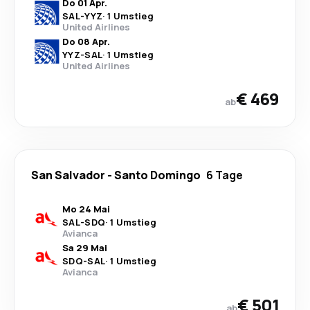
Do 01 Apr.
SAL
-
YYZ
·
1 Umstieg
United Airlines
Do 08 Apr.
YYZ
-
SAL
·
1 Umstieg
United Airlines
€ 469
ab
San Salvador
-
Santo Domingo
6 Tage
Mo 24 Mai
SAL
-
SDQ
·
1 Umstieg
Avianca
Sa 29 Mai
SDQ
-
SAL
·
1 Umstieg
Avianca
€ 501
ab