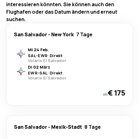
interessieren könnten. Sie können auch den
Flughafen oder das Datum ändern und erneut
suchen.
San Salvador
-
New York
7 Tage
Mi 24 Feb.
SAL
-
EWR
·
Direkt
Volaris El Salvador
Di 02 März
EWR
-
SAL
·
Direkt
Volaris El Salvador
€ 175
ab
San Salvador
-
Mexik-Stadt
8 Tage