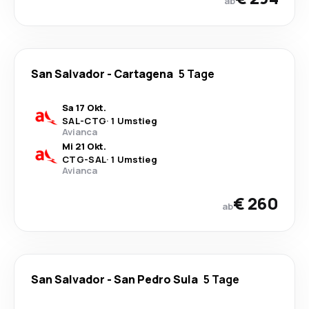
ab
San Salvador
-
Cartagena
5 Tage
Sa 17 Okt.
SAL
-
CTG
·
1 Umstieg
Avianca
Mi 21 Okt.
CTG
-
SAL
·
1 Umstieg
Avianca
€ 260
ab
San Salvador
-
San Pedro Sula
5 Tage