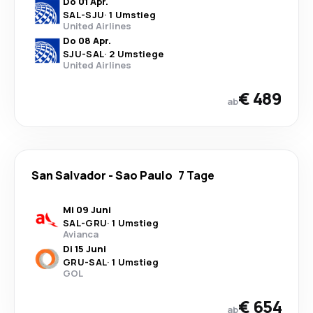
Do 01 Apr.
SAL
-
SJU
·
1 Umstieg
United Airlines
Do 08 Apr.
SJU
-
SAL
·
2 Umstiege
United Airlines
€ 489
ab
San Salvador
-
Sao Paulo
7 Tage
Mi 09 Juni
SAL
-
GRU
·
1 Umstieg
Avianca
Di 15 Juni
GRU
-
SAL
·
1 Umstieg
GOL
€ 654
ab