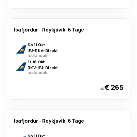
Isafjordur
-
Reykjavik
6 Tage
So 11 Okt.
IFJ
-
RKV
·
Direkt
Icelandair
Fr 16 Okt.
RKV
-
IFJ
·
Direkt
Icelandair
€ 265
ab
Isafjordur
-
Reykjavik
6 Tage
So 11 Okt.