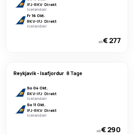
IFJ
-
RKV
·
Direkt
Icelandair
Fr 16 Okt.
RKV
-
IFJ
·
Direkt
Icelandair
€ 277
ab
Reykjavik
-
Isafjordur
8 Tage
So 04 Okt.
RKV
-
IFJ
·
Direkt
Icelandair
So 11 Okt.
IFJ
-
RKV
·
Direkt
Icelandair
€ 290
ab