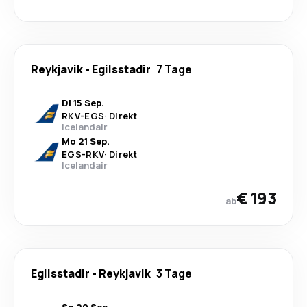
Reykjavik
-
Egilsstadir
7 Tage
Di 15 Sep.
RKV
-
EGS
·
Direkt
Icelandair
Mo 21 Sep.
EGS
-
RKV
·
Direkt
Icelandair
€ 193
ab
Egilsstadir
-
Reykjavik
3 Tage