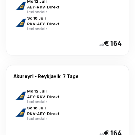
Mo 12 Juli
AEY
-
RKV
·
Direkt
Icelandair
So 18 Juli
RKV
-
AEY
·
Direkt
Icelandair
€ 164
ab
Akureyri
-
Reykjavik
7 Tage
Mo 12 Juli
AEY
-
RKV
·
Direkt
Icelandair
So 18 Juli
RKV
-
AEY
·
Direkt
Icelandair
€ 164
ab