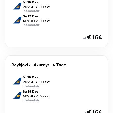
Mi 16 Dez.
RKV
-
AEY
·
Direkt
Icelandair
Sa 19 Dez.
AEY
-
RKV
·
Direkt
Icelandair
€ 164
ab
Reykjavik
-
Akureyri
4 Tage
Mi 16 Dez.
RKV
-
AEY
·
Direkt
Icelandair
Sa 19 Dez.
AEY
-
RKV
·
Direkt
Icelandair
€ 164