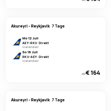
Akureyri
-
Reykjavik
7 Tage
Mo 12 Juli
AEY
-
RKV
·
Direkt
Icelandair
So 18 Juli
RKV
-
AEY
·
Direkt
Icelandair
€ 164
ab
Akureyri
-
Reykjavik
7 Tage