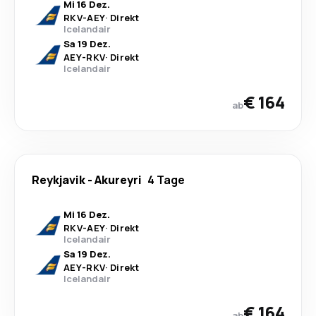
Mi 16 Dez.
RKV
-
AEY
·
Direkt
Icelandair
Sa 19 Dez.
AEY
-
RKV
·
Direkt
Icelandair
€ 164
ab
Reykjavik
-
Akureyri
4 Tage
Mi 16 Dez.
RKV
-
AEY
·
Direkt
Icelandair
Sa 19 Dez.
AEY
-
RKV
·
Direkt
Icelandair
€ 164
ab