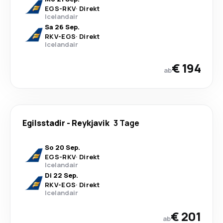
EGS
-
RKV
·
Direkt
Icelandair
Sa 26 Sep.
RKV
-
EGS
·
Direkt
Icelandair
€ 194
ab
Egilsstadir
-
Reykjavik
3 Tage
So 20 Sep.
EGS
-
RKV
·
Direkt
Icelandair
Di 22 Sep.
RKV
-
EGS
·
Direkt
Icelandair
€ 201
ab