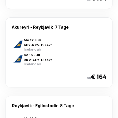
Akureyri
-
Reykjavik
7 Tage
Mo 12 Juli
AEY
-
RKV
·
Direkt
Icelandair
So 18 Juli
RKV
-
AEY
·
Direkt
Icelandair
€ 164
ab
Reykjavik
-
Egilsstadir
8 Tage