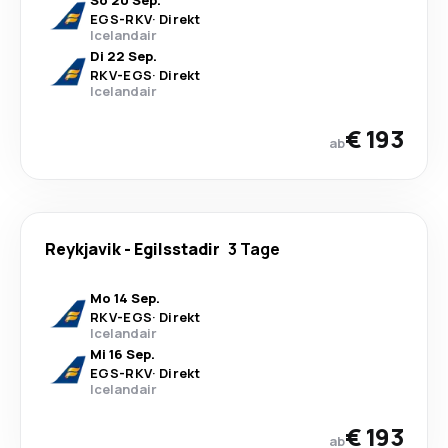
So 20 Sep.
EGS
-
RKV
·
Direkt
Icelandair
Di 22 Sep.
RKV
-
EGS
·
Direkt
Icelandair
€ 193
ab
Reykjavik
-
Egilsstadir
3 Tage
Mo 14 Sep.
RKV
-
EGS
·
Direkt
Icelandair
Mi 16 Sep.
EGS
-
RKV
·
Direkt
Icelandair
€ 193
ab