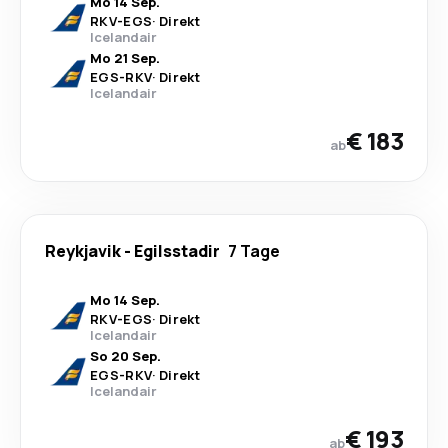
Mo 14 Sep.
RKV
-
EGS
·
Direkt
Icelandair
Mo 21 Sep.
EGS
-
RKV
·
Direkt
Icelandair
€ 183
ab
Reykjavik
-
Egilsstadir
7 Tage
Mo 14 Sep.
RKV
-
EGS
·
Direkt
Icelandair
So 20 Sep.
EGS
-
RKV
·
Direkt
Icelandair
€ 193
ab