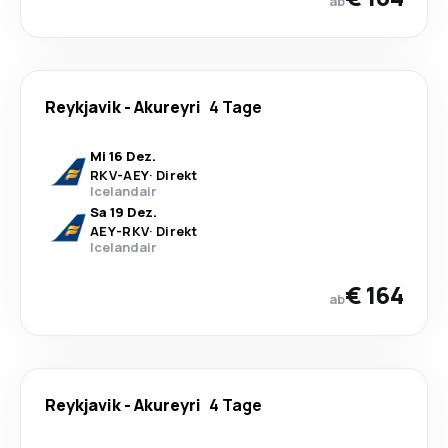
ab
Reykjavik
-
Akureyri
4 Tage
Mi 16 Dez.
RKV
-
AEY
·
Direkt
Icelandair
Sa 19 Dez.
AEY
-
RKV
·
Direkt
Icelandair
€ 164
ab
Reykjavik
-
Akureyri
4 Tage