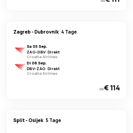
ab
Zagreb
-
Dubrovnik
4 Tage
Sa 05 Sep.
ZAG
-
DBV
·
Direkt
Croatia Airlines
Di 08 Sep.
DBV
-
ZAG
·
Direkt
Croatia Airlines
€ 114
ab
Split
-
Osijek
5 Tage