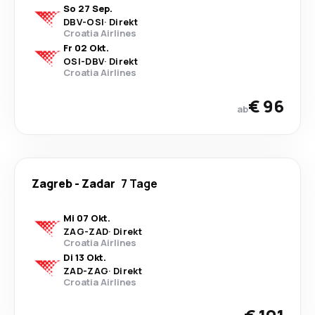
So 27 Sep.
DBV
-
OSI
·
Direkt
Croatia Airlines
Fr 02 Okt.
OSI
-
DBV
·
Direkt
Croatia Airlines
€ 96
ab
Zagreb
-
Zadar
7 Tage
Mi 07 Okt.
ZAG
-
ZAD
·
Direkt
Croatia Airlines
Di 13 Okt.
ZAD
-
ZAG
·
Direkt
Croatia Airlines