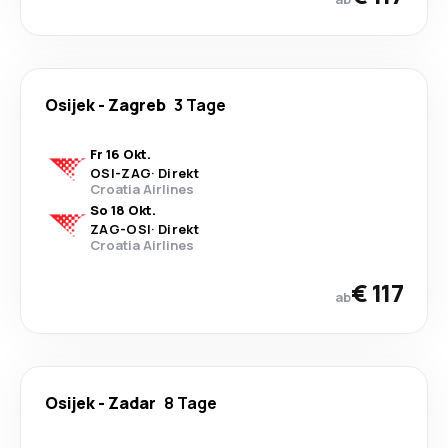
Osijek
-
Zagreb
3 Tage
Fr 16 Okt.
OSI
-
ZAG
·
Direkt
Croatia Airlines
So 18 Okt.
ZAG
-
OSI
·
Direkt
Croatia Airlines
€ 117
ab
Osijek
-
Zadar
8 Tage