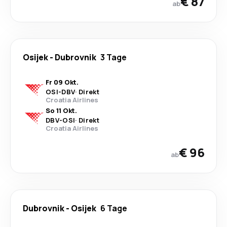
€ 87
ab
Osijek
-
Dubrovnik
3 Tage
Fr 09 Okt.
OSI
-
DBV
·
Direkt
Croatia Airlines
So 11 Okt.
DBV
-
OSI
·
Direkt
Croatia Airlines
€ 96
ab
Dubrovnik
-
Osijek
6 Tage