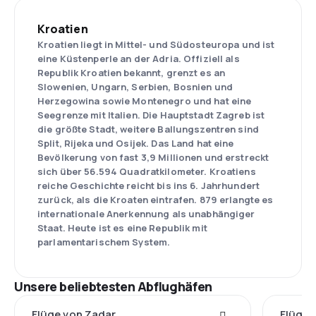
Kroatien
Kroatien liegt in Mittel- und Südosteuropa und ist
eine Küstenperle an der Adria. Offiziell als
Republik Kroatien bekannt, grenzt es an
Slowenien, Ungarn, Serbien, Bosnien und
Herzegowina sowie Montenegro und hat eine
Seegrenze mit Italien. Die Hauptstadt Zagreb ist
die größte Stadt, weitere Ballungszentren sind
Split, Rijeka und Osijek. Das Land hat eine
Bevölkerung von fast 3,9 Millionen und erstreckt
sich über 56.594 Quadratkilometer. Kroatiens
reiche Geschichte reicht bis ins 6. Jahrhundert
zurück, als die Kroaten eintrafen. 879 erlangte es
internationale Anerkennung als unabhängiger
Staat. Heute ist es eine Republik mit
parlamentarischem System.
Unsere beliebtesten Abflughäfen
Flüge von Zadar
Flüge 