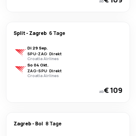
ab
Split
-
Zagreb
6 Tage
Di 29 Sep.
SPU
-
ZAG
·
Direkt
Croatia Airlines
So 04 Okt.
ZAG
-
SPU
·
Direkt
Croatia Airlines
€ 109
ab
Zagreb
-
Bol
8 Tage