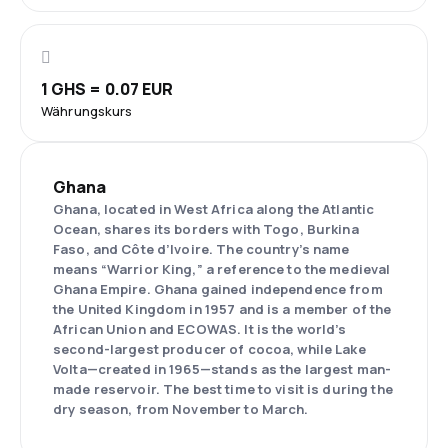
1 GHS = 0.07 EUR
Währungskurs
Ghana
Ghana, located in West Africa along the Atlantic
Ocean, shares its borders with Togo, Burkina
Faso, and Côte d’Ivoire. The country’s name
means “Warrior King,” a reference to the medieval
Ghana Empire. Ghana gained independence from
the United Kingdom in 1957 and is a member of the
African Union and ECOWAS. It is the world’s
second-largest producer of cocoa, while Lake
Volta—created in 1965—stands as the largest man-
made reservoir. The best time to visit is during the
dry season, from November to March.