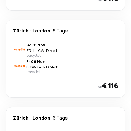
Zürich
-
London
6 Tage
So 01 Nov.
ZRH
-
LGW
·
Direkt
easyJet
Fr 06 Nov.
LGW
-
ZRH
·
Direkt
easyJet
€ 116
ab
Zürich
-
London
6 Tage