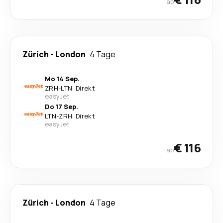
ab
Zürich
-
London
4 Tage
Mo 14 Sep.
ZRH
-
LTN
·
Direkt
easyJet
Do 17 Sep.
LTN
-
ZRH
·
Direkt
easyJet
€ 116
ab
Zürich
-
London
4 Tage