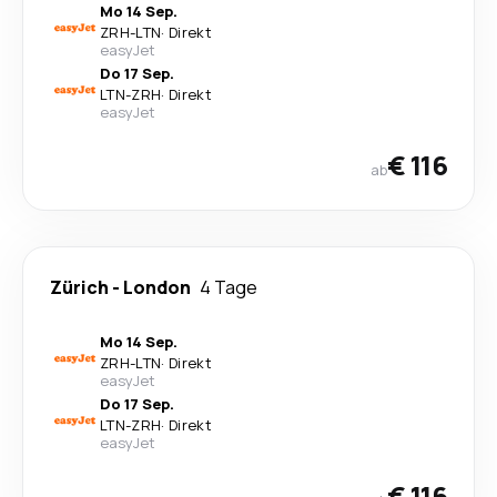
Mo 14 Sep.
ZRH
-
LTN
·
Direkt
easyJet
Do 17 Sep.
LTN
-
ZRH
·
Direkt
easyJet
€ 116
ab
Zürich
-
London
4 Tage
Mo 14 Sep.
ZRH
-
LTN
·
Direkt
easyJet
Do 17 Sep.
LTN
-
ZRH
·
Direkt
easyJet
€ 116