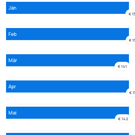
Jän
€ 1
Feb
€ 1
Mär
€ 141
Apr
€ 1
Mai
€ 142