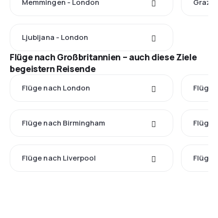
Memmingen - London
Graz -
Ljubljana - London
Flüge nach Großbritannien – auch diese Ziele
begeistern Reisende
Flüge nach London
Flüge 
Flüge nach Birmingham
Flüge 
Flüge nach Liverpool
Flüge 