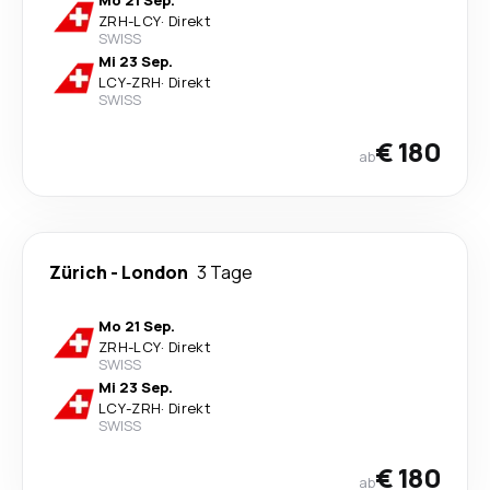
Mo 21 Sep.
ZRH
-
LCY
·
Direkt
SWISS
Mi 23 Sep.
LCY
-
ZRH
·
Direkt
SWISS
€ 180
ab
Zürich
-
London
3 Tage
Mo 21 Sep.
ZRH
-
LCY
·
Direkt
SWISS
Mi 23 Sep.
LCY
-
ZRH
·
Direkt
SWISS
€ 180
ab