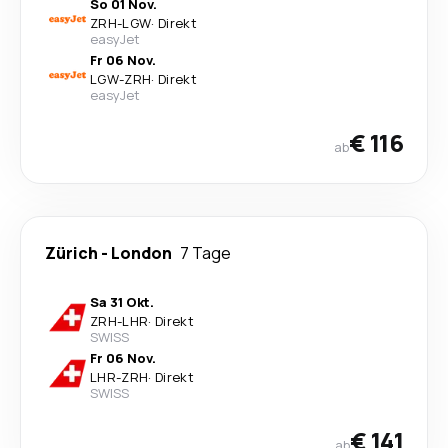
So 01 Nov.
ZRH
-
LGW
·
Direkt
easyJet
Fr 06 Nov.
LGW
-
ZRH
·
Direkt
easyJet
€ 116
ab
Zürich
-
London
7 Tage
Sa 31 Okt.
ZRH
-
LHR
·
Direkt
SWISS
Fr 06 Nov.
LHR
-
ZRH
·
Direkt
SWISS
€ 141
ab