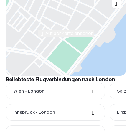
Auf der Karte ansehen
Beliebteste Flugverbindungen nach London
Wien - London
Salzbu
Innsbruck - London
Linz -