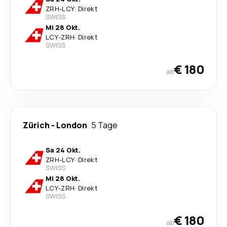
ZRH
-
LCY
·
Direkt
SWISS
Mi 28 Okt.
LCY
-
ZRH
·
Direkt
SWISS
€ 180
ab
Zürich
-
London
5 Tage
Sa 24 Okt.
ZRH
-
LCY
·
Direkt
SWISS
Mi 28 Okt.
LCY
-
ZRH
·
Direkt
SWISS
€ 180
ab