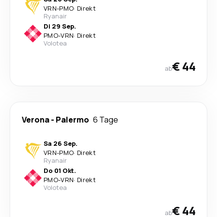
VRN
-
PMO
·
Direkt
Ryanair
Di 29 Sep.
PMO
-
VRN
·
Direkt
Volotea
€ 44
ab
Verona
-
Palermo
6 Tage
Sa 26 Sep.
VRN
-
PMO
·
Direkt
Ryanair
Do 01 Okt.
PMO
-
VRN
·
Direkt
Volotea
€ 44
ab