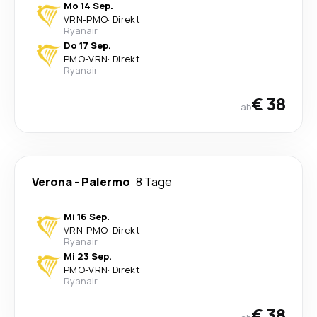
Mo 14 Sep.
VRN
-
PMO
·
Direkt
Ryanair
Do 17 Sep.
PMO
-
VRN
·
Direkt
Ryanair
€ 38
ab
Verona
-
Palermo
8 Tage
Mi 16 Sep.
VRN
-
PMO
·
Direkt
Ryanair
Mi 23 Sep.
PMO
-
VRN
·
Direkt
Ryanair
€ 38