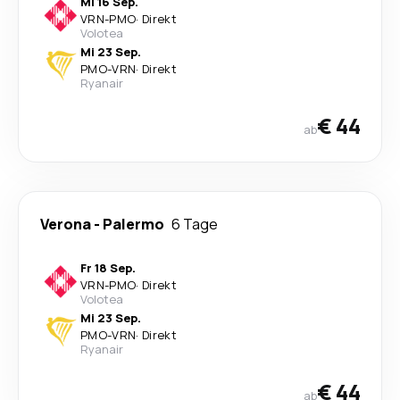
Mi 16 Sep.
VRN
-
PMO
·
Direkt
Volotea
Mi 23 Sep.
PMO
-
VRN
·
Direkt
Ryanair
€ 44
ab
Verona
-
Palermo
6 Tage
Fr 18 Sep.
VRN
-
PMO
·
Direkt
Volotea
Mi 23 Sep.
PMO
-
VRN
·
Direkt
Ryanair
€ 44
ab