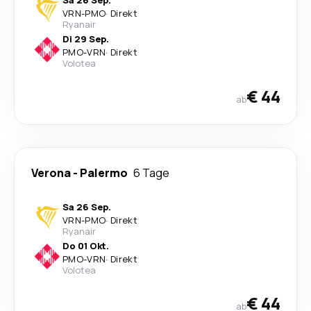
Sa 26 Sep.
VRN
-
PMO
·
Direkt
Ryanair
Di 29 Sep.
PMO
-
VRN
·
Direkt
Volotea
€ 44
ab
Verona
-
Palermo
6 Tage
Sa 26 Sep.
VRN
-
PMO
·
Direkt
Ryanair
Do 01 Okt.
PMO
-
VRN
·
Direkt
Volotea
€ 44
ab