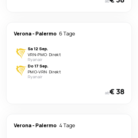
ab
Verona
-
Palermo
6 Tage
Sa 12 Sep.
VRN
-
PMO
·
Direkt
Ryanair
Do 17 Sep.
PMO
-
VRN
·
Direkt
Ryanair
€ 38
ab
Verona
-
Palermo
4 Tage