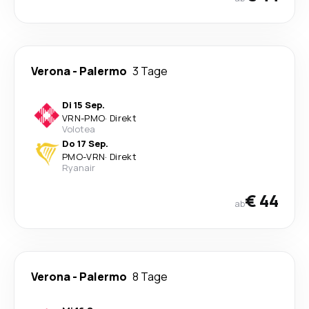
Verona
-
Palermo
3 Tage
Di 15 Sep.
VRN
-
PMO
·
Direkt
Volotea
Do 17 Sep.
PMO
-
VRN
·
Direkt
Ryanair
€ 44
ab
Verona
-
Palermo
8 Tage