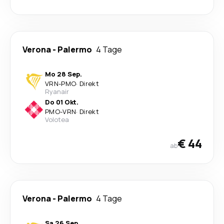
Verona
-
Palermo
4 Tage
Mo 28 Sep.
VRN
-
PMO
·
Direkt
Ryanair
Do 01 Okt.
PMO
-
VRN
·
Direkt
Volotea
€ 44
ab
Verona
-
Palermo
4 Tage
Sa 26 Sep.