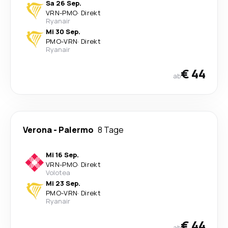
Sa 26 Sep.
VRN
-
PMO
·
Direkt
Ryanair
Mi 30 Sep.
PMO
-
VRN
·
Direkt
Ryanair
€ 44
ab
Verona
-
Palermo
8 Tage
Mi 16 Sep.
VRN
-
PMO
·
Direkt
Volotea
Mi 23 Sep.
PMO
-
VRN
·
Direkt
Ryanair
€ 44
ab