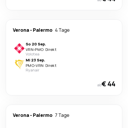
Verona
-
Palermo
4 Tage
So 20 Sep.
VRN
-
PMO
·
Direkt
Volotea
Mi 23 Sep.
PMO
-
VRN
·
Direkt
Ryanair
€ 44
ab
Verona
-
Palermo
7 Tage