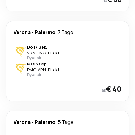
ab
Verona
-
Palermo
7 Tage
Do 17 Sep.
VRN
-
PMO
·
Direkt
Ryanair
Mi 23 Sep.
PMO
-
VRN
·
Direkt
Ryanair
€ 40
ab
Verona
-
Palermo
5 Tage