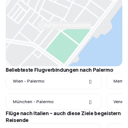
Auf der Karte ansehen
Beliebteste Flugverbindungen nach Palermo
Wien - Palermo
Memmi
München - Palermo
Venedi
Flüge nach Italien – auch diese Ziele begeistern
Reisende