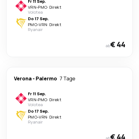
Fr 11 Sep.
VRN
-
PMO
·
Direkt
Volotea
Do 17 Sep.
PMO
-
VRN
·
Direkt
Ryanair
€ 44
ab
Verona
-
Palermo
7 Tage
Fr 11 Sep.
VRN
-
PMO
·
Direkt
Volotea
Do 17 Sep.
PMO
-
VRN
·
Direkt
Ryanair
€ 44
ab