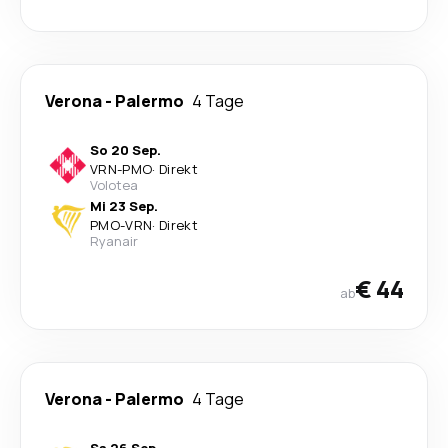
Verona
-
Palermo
4 Tage
So 20 Sep.
VRN
-
PMO
·
Direkt
Volotea
Mi 23 Sep.
PMO
-
VRN
·
Direkt
Ryanair
€ 44
ab
Verona
-
Palermo
4 Tage