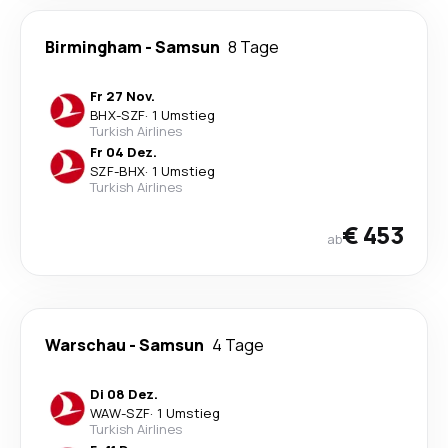
Birmingham
-
Samsun
8 Tage
Fr 27 Nov.
BHX
-
SZF
·
1 Umstieg
Turkish Airlines
Fr 04 Dez.
SZF
-
BHX
·
1 Umstieg
Turkish Airlines
€ 453
ab
Warschau
-
Samsun
4 Tage
Di 08 Dez.
WAW
-
SZF
·
1 Umstieg
Turkish Airlines