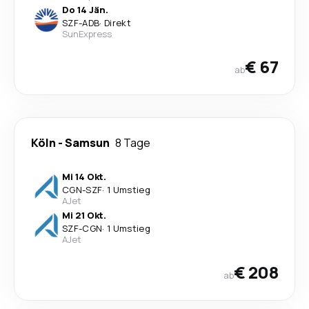
Do 14 Jän.
SZF
-
ADB
·
Direkt
SunExpress
€ 67
ab
Köln
-
Samsun
8 Tage
Mi 14 Okt.
CGN
-
SZF
·
1 Umstieg
AJet
Mi 21 Okt.
SZF
-
CGN
·
1 Umstieg
AJet
€ 208
ab