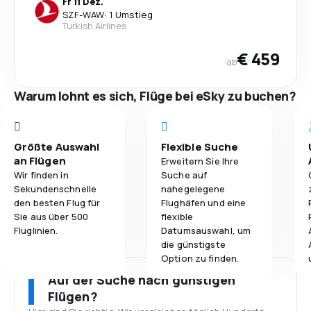
Fr 11 Dez.
SZF
-
WAW
·
1 Umstieg
Turkish Airlines
€ 459
ab
Warum lohnt es sich, Flüge bei eSky zu buchen?
Größte Auswahl
Flexible Suche
an Flügen
Erweitern Sie Ihre
Wir finden in
Suche auf
Sekundenschnelle
nahegelegene
den besten Flug für
Flughäfen und eine
Sie aus über 500
flexible
Fluglinien.
Datumsauswahl, um
die günstigste
Option zu finden.
Auf der Suche nach günstigen
Flügen?