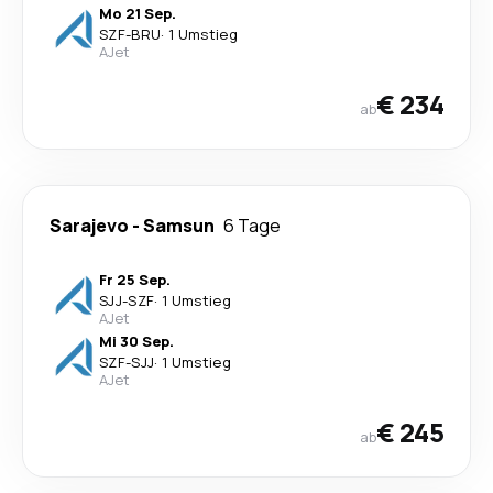
Mo 21 Sep.
SZF
-
BRU
·
1 Umstieg
AJet
€ 234
ab
Sarajevo
-
Samsun
6 Tage
Fr 25 Sep.
SJJ
-
SZF
·
1 Umstieg
AJet
Mi 30 Sep.
SZF
-
SJJ
·
1 Umstieg
AJet
€ 245
ab