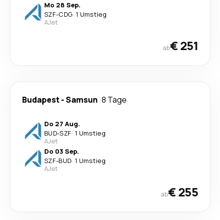
Mo 28 Sep.
SZF
-
CDG
·
1 Umstieg
AJet
€ 251
ab
Budapest
-
Samsun
8 Tage
Do 27 Aug.
BUD
-
SZF
·
1 Umstieg
AJet
Do 03 Sep.
SZF
-
BUD
·
1 Umstieg
AJet
€ 255
ab