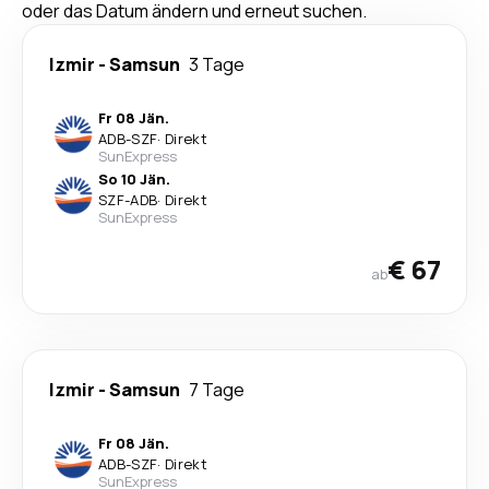
oder das Datum ändern und erneut suchen.
Izmir
-
Samsun
3 Tage
Fr 08 Jän.
ADB
-
SZF
·
Direkt
SunExpress
So 10 Jän.
SZF
-
ADB
·
Direkt
SunExpress
€ 67
ab
Izmir
-
Samsun
7 Tage
Fr 08 Jän.
ADB
-
SZF
·
Direkt
SunExpress