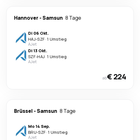
Hannover
-
Samsun
8 Tage
Di 06 Okt.
HAJ
-
SZF
·
1 Umstieg
AJet
Di 13 Okt.
SZF
-
HAJ
·
1 Umstieg
AJet
€ 224
ab
Brüssel
-
Samsun
8 Tage
Mo 14 Sep.
BRU
-
SZF
·
1 Umstieg
AJet