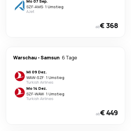
Mo 07 Sep.
SZF
-
AMS
·
1 Umstieg
AJet
€ 368
ab
Warschau
-
Samsun
6 Tage
Mi 09 Dez.
WAW
-
SZF
·
1 Umstieg
Turkish Airlines
Mo 14 Dez.
SZF
-
WAW
·
1 Umstieg
Turkish Airlines
€ 449
ab