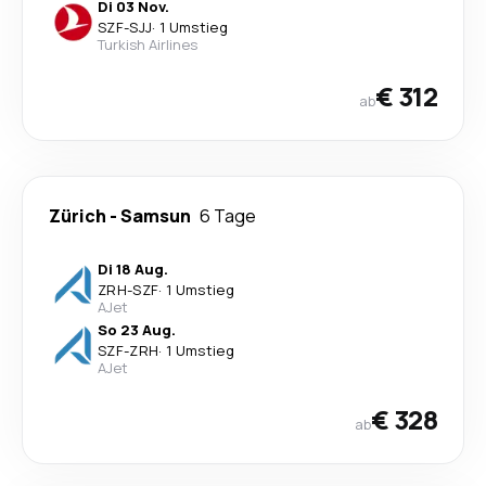
Di 03 Nov.
SZF
-
SJJ
·
1 Umstieg
Turkish Airlines
€ 312
ab
Zürich
-
Samsun
6 Tage
Di 18 Aug.
ZRH
-
SZF
·
1 Umstieg
AJet
So 23 Aug.
SZF
-
ZRH
·
1 Umstieg
AJet
€ 328
ab