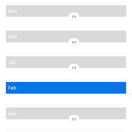
Nov
??
Dez
??
Jän
??
Feb
Mär
??