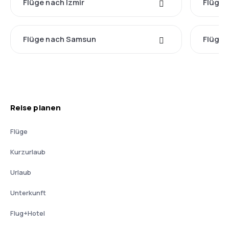
Flüge nach Izmir
Flüge 
Flüge nach Samsun
Flüge 
Reise planen
Flüge
Kurzurlaub
Urlaub
Unterkunft
Flug+Hotel