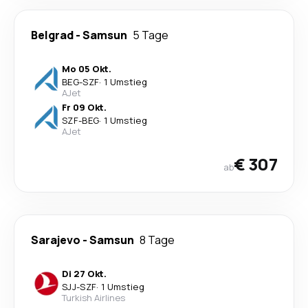
Belgrad
-
Samsun
5 Tage
Mo 05 Okt.
BEG
-
SZF
·
1 Umstieg
AJet
Fr 09 Okt.
SZF
-
BEG
·
1 Umstieg
AJet
€ 307
ab
Sarajevo
-
Samsun
8 Tage
Di 27 Okt.
SJJ
-
SZF
·
1 Umstieg
Turkish Airlines