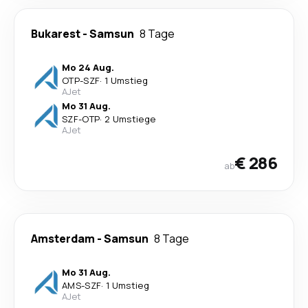
Bukarest
-
Samsun
8 Tage
Mo 24 Aug.
OTP
-
SZF
·
1 Umstieg
AJet
Mo 31 Aug.
SZF
-
OTP
·
2 Umstiege
AJet
€ 286
ab
Amsterdam
-
Samsun
8 Tage
Mo 31 Aug.
AMS
-
SZF
·
1 Umstieg
AJet