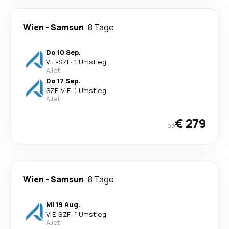
Wien
-
Samsun
8 Tage
Do 10 Sep.
VIE
-
SZF
·
1 Umstieg
AJet
Do 17 Sep.
SZF
-
VIE
·
1 Umstieg
AJet
€ 279
ab
Wien
-
Samsun
8 Tage
Mi 19 Aug.
VIE
-
SZF
·
1 Umstieg
AJet