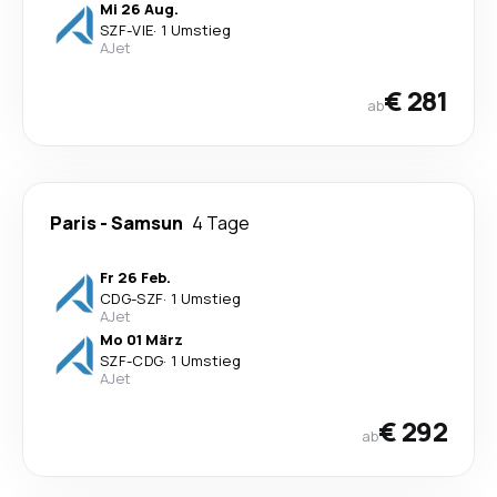
Mi 26 Aug.
SZF
-
VIE
·
1 Umstieg
AJet
€ 281
ab
Paris
-
Samsun
4 Tage
Fr 26 Feb.
CDG
-
SZF
·
1 Umstieg
AJet
Mo 01 März
SZF
-
CDG
·
1 Umstieg
AJet
€ 292
ab