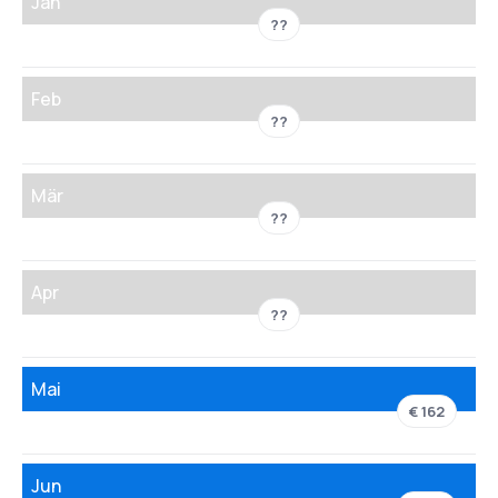
Jän
??
Feb
??
Mär
??
Apr
??
Mai
€ 162
Jun