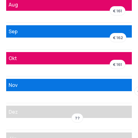
Aug
€ 161
Sep
€ 162
Okt
€ 161
Nov
Dez
??