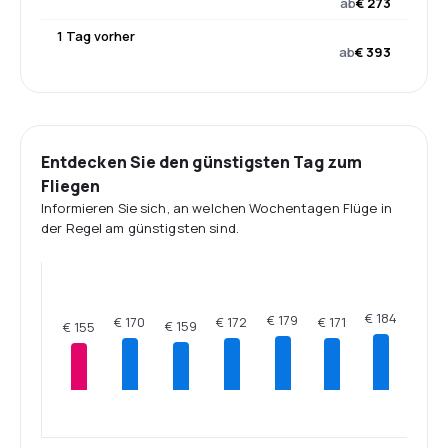
ab
€ 273
1 Tag vorher
ab
€ 393
Entdecken Sie den günstigsten Tag zum
Fliegen
Informieren Sie sich, an welchen Wochentagen Flüge in
der Regel am günstigsten sind.
€ 184
€ 179
€ 172
€ 171
€ 170
€ 159
€ 155