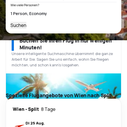
Wie viele Personen?
Suchen
Buchen Sie Ihren Flug in nur wenigen
Minuten!
Unsere intelligente Suchmaschine übernimmt die ganze
Arbeit für Sie. Sagen Sie uns einfach, wohin Sie fliegen
möchten, und schon kann’s losgehen.
Spezielle Flugangebote von Wien nach Split
Wien
-
Split
8 Tage
Di 25 Aug.