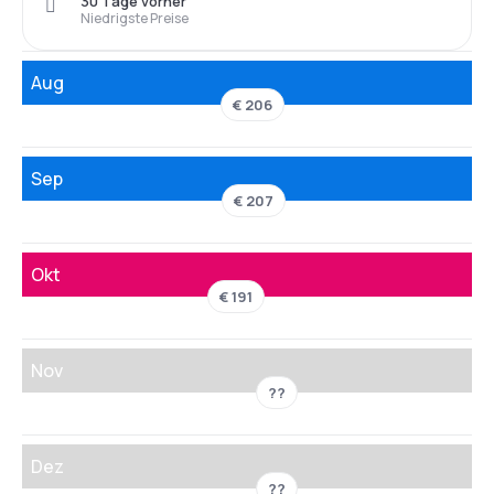
30 Tage vorher
Niedrigste Preise
Aug
€ 206
Sep
€ 207
Okt
€ 191
Nov
??
Dez
??