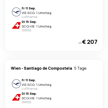
Fr 11 Sep.
VIE
-
SCQ
·
1 Umstieg
Lufthansa
Di 15 Sep.
SCQ
-
VIE
·
1 Umstieg
SWISS
€ 207
ab
Wien
-
Santiago de Compostela
5 Tage
Fr 11 Sep.
VIE
-
SCQ
·
1 Umstieg
Lufthansa
Di 15 Sep.
SCQ
-
VIE
·
1 Umstieg
SWISS