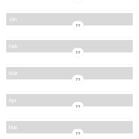
Jän
??
Feb
??
Mär
??
Apr
??
Mai
??