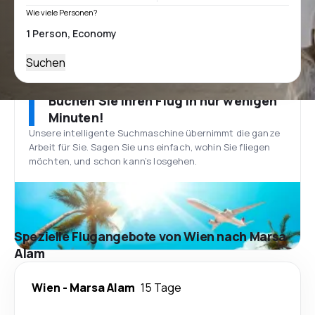
Wie viele Personen?
Suchen
Buchen Sie Ihren Flug in nur wenigen
Minuten!
Unsere intelligente Suchmaschine übernimmt die ganze
Arbeit für Sie. Sagen Sie uns einfach, wohin Sie fliegen
möchten, und schon kann’s losgehen.
Spezielle Flugangebote von Wien nach Marsa
Alam
Wien
-
Marsa Alam
15 Tage