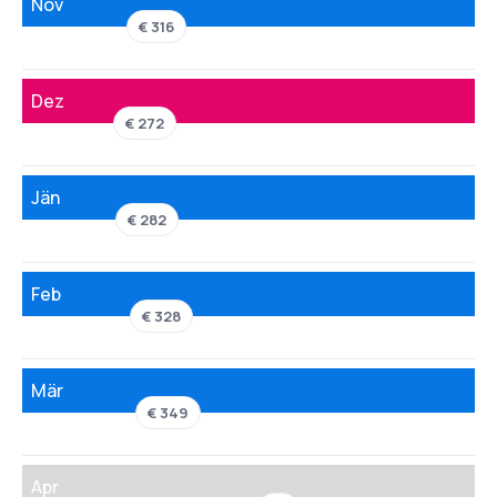
Nov
€ 316
Dez
€ 272
Jän
€ 282
Feb
€ 328
Mär
€ 349
Apr