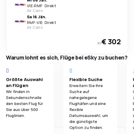
Mi 06 Jän.
VIE
-
RMF
·
Direkt
Air Cairo
Sa 16 Jän.
RMF
-
VIE
·
Direkt
Air Cairo
€ 302
ab
Warum lohnt es sich, Flüge bei eSky zu buchen?
Größte Auswahl
Flexible Suche
an Flügen
Erweitern Sie Ihre
Wir finden in
Suche auf
Sekundenschnelle
nahegelegene
den besten Flug für
Flughäfen und eine
Sie aus über 500
flexible
Fluglinien.
Datumsauswahl, um
die günstigste
Option zu finden.