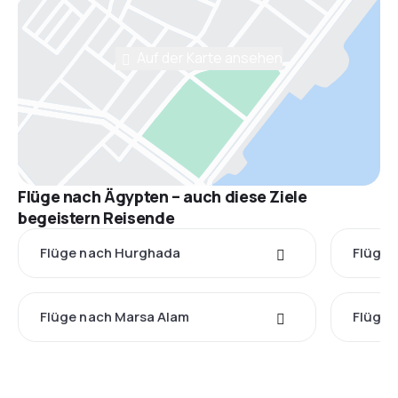
Auf der Karte ansehen
Flüge nach Ägypten – auch diese Ziele
begeistern Reisende
Flüge nach Hurghada
Flüge 
Flüge nach Marsa Alam
Flüge 