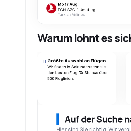
Mo 17 Aug.
ECN
-
SZG
·
1 Umstieg
Turkish Airlines
Warum lohnt es sic
Größte Auswahl an Flügen
Wir finden in Sekundenschnelle
den besten Flug für Sie aus über
500 Fluglinien.
Auf der Suche 
Hier sind Sie richtig. Wir ve