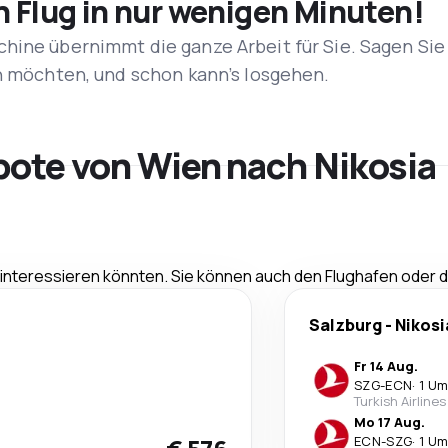
n Flug in nur wenigen Minuten!
hine übernimmt die ganze Arbeit für Sie. Sagen Sie
en möchten, und schon kann’s losgehen.
bote von Wien nach Nikosia
e interessieren könnten. Sie können auch den Flughafen oder
Salzburg
-
Nikosi
Fr 14 Aug.
SZG
-
ECN
·
1 Um
Turkish Airlines
Mo 17 Aug.
ECN
-
SZG
·
1 Um