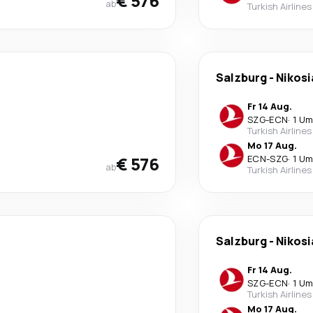
€ 576
ab
Turkish Airlines
Salzburg
-
Nikosi
Fr 14 Aug.
SZG
-
ECN
·
1 Um
Turkish Airlines
Mo 17 Aug.
€ 576
ECN
-
SZG
·
1 Um
ab
Turkish Airlines
Salzburg
-
Nikosi
Fr 14 Aug.
SZG
-
ECN
·
1 Um
Turkish Airlines
Mo 17 Aug.