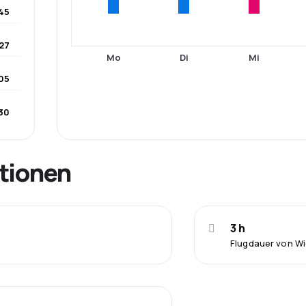
45
27
Mo
Di
Mi
05
30
tionen
3 h
Flugdauer von W