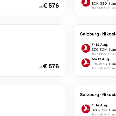
€ 576
ECN
-
SZG
·
1 Um
ab
Turkish Airlines
Salzburg
-
Nikosi
Fr 14 Aug.
SZG
-
ECN
·
1 Um
Turkish Airlines
Mo 17 Aug.
€ 576
ECN
-
SZG
·
1 Um
ab
Turkish Airlines
Salzburg
-
Nikosi
Fr 14 Aug.
SZG
-
ECN
·
1 Um
Turkish Airlines