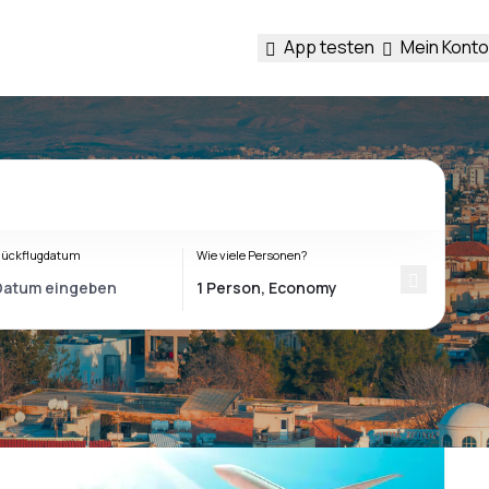
App testen
Mein Konto
ückflugdatum
Wie viele Personen?