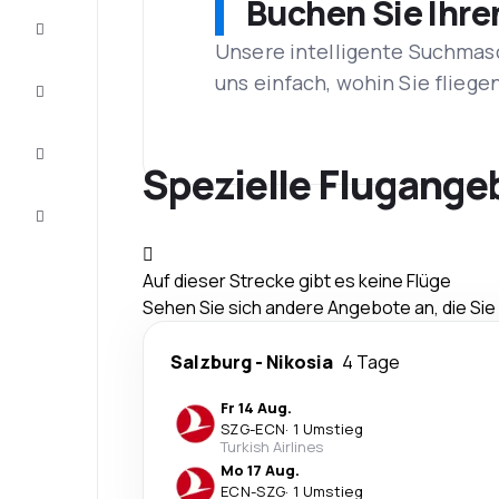
Buchen Sie Ihre
Schnäppchen
Unsere intelligente Suchmasc
uns einfach, wohin Sie flieg
Vervollständigen
Sie die Reise
Inspirationen
und
Spezielle Flugange
Ratschläge
Kundenservice
Auf dieser Strecke gibt es keine Flüge
Sehen Sie sich andere Angebote an, die Si
Salzburg
-
Nikosia
4 Tage
Fr 14 Aug.
SZG
-
ECN
·
1 Umstieg
Turkish Airlines
Mo 17 Aug.
ECN
-
SZG
·
1 Umstieg