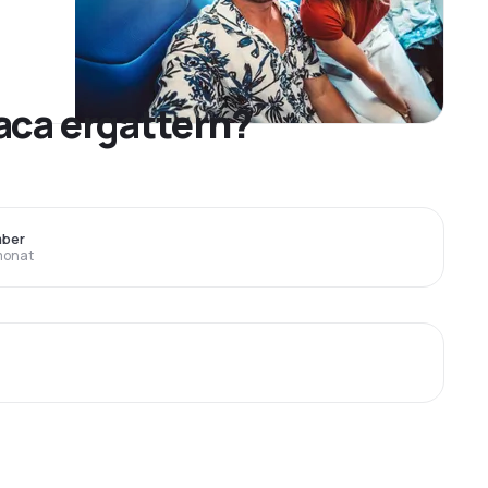
aca ergattern?
mber
monat