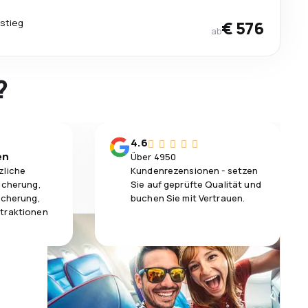
stieg
€ 576
ab
?
4.6
en
Über 4950
zliche
Kundenrezensionen - setzen
icherung,
Sie auf geprüfte Qualität und
icherung,
buchen Sie mit Vertrauen.
traktionen