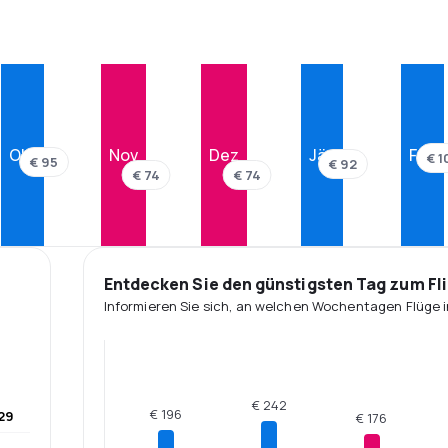
Okt
Nov
Dez
Jän
Feb
€ 1
€ 95
€ 92
€ 74
€ 74
Entdecken Sie den günstigsten Tag zum Fl
Informieren Sie sich, an welchen Wochentagen Flüge i
€ 242
€ 196
29
€ 176