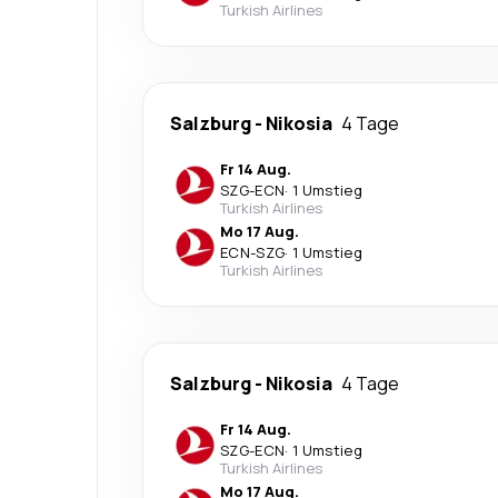
Turkish Airlines
Salzburg
-
Nikosia
4 Tage
Fr 14 Aug.
SZG
-
ECN
·
1 Umstieg
Turkish Airlines
Mo 17 Aug.
ECN
-
SZG
·
1 Umstieg
Turkish Airlines
Salzburg
-
Nikosia
4 Tage
Fr 14 Aug.
SZG
-
ECN
·
1 Umstieg
Turkish Airlines
Mo 17 Aug.