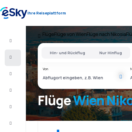
Ihre Reiseplattform
Flüge
Flüge von Wien
Flüge nach Nikosia
Fl
Flug+Hotel
Hin- und Rückflug
Nur Hinflug
Flüge
Von
Urlaub
Last
Minute
Flüge
Wien Niko
Kurzurlaub
Unterkunft