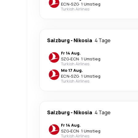
ECN
-
SZG
·
1 Umstieg
Turkish Airlines
Salzburg
-
Nikosia
4 Tage
Fr 14 Aug.
SZG
-
ECN
·
1 Umstieg
Turkish Airlines
Mo 17 Aug.
ECN
-
SZG
·
1 Umstieg
Turkish Airlines
Salzburg
-
Nikosia
4 Tage
Fr 14 Aug.
SZG
-
ECN
·
1 Umstieg
Turkish Airlines