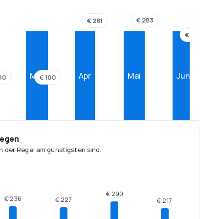
€ 283
€ 281
€ 236
Mär
Apr
Mai
Jun
00
€ 100
iegen
n der Regel am günstigsten sind.
€ 290
€ 236
€ 227
€ 217