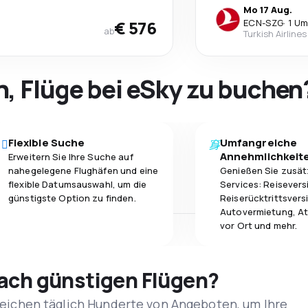
Mo 17 Aug.
€ 576
ECN
-
SZG
·
1 Um
ab
Turkish Airlines
h, Flüge bei eSky zu buchen
Flexible Suche
Umfangreiche
Annehmlichkeit
Erweitern Sie Ihre Suche auf
nahegelegene Flughäfen und eine
Genießen Sie zusät
flexible Datumsauswahl, um die
Services: Reisevers
günstigste Option zu finden.
Reiserücktrittsvers
Autovermietung, At
vor Ort und mehr.
nach günstigen Flügen?
rgleichen täglich Hunderte von Angeboten, um Ihre