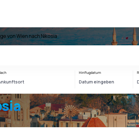
üge von Wien nach Nikosia
Nach
Hinflugdatum
R
sia