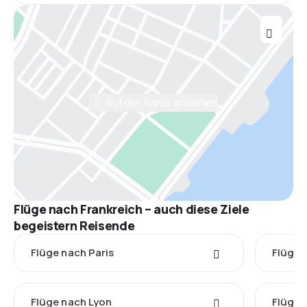
Auf der Karte ansehen
Flüge nach Frankreich – auch diese Ziele
begeistern Reisende
Flüge nach Paris
Flüge 
Flüge nach Lyon
Flüge 