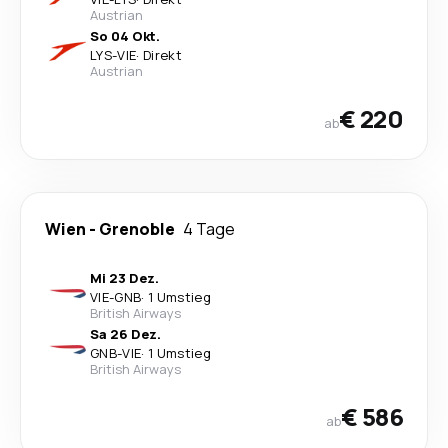
Austrian
So 04 Okt.
LYS
-
VIE
·
Direkt
Austrian
€ 220
ab
Wien
-
Grenoble
4 Tage
Mi 23 Dez.
VIE
-
GNB
·
1 Umstieg
British Airways
Sa 26 Dez.
GNB
-
VIE
·
1 Umstieg
British Airways
€ 586
ab