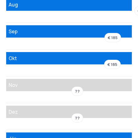
Aug
Sep
€ 185
Okt
€ 185
Nov
??
Dez
??