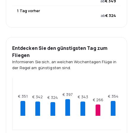
ab
€ 349
1 Tag vorher
ab
€ 324
Entdecken Sie den günstigsten Tag zum
Fliegen
Informieren Sie sich, an welchen Wochentagen Flüge in
der Regel am günstigsten sind.
€ 397
€ 354
€ 351
€ 343
€ 342
€ 324
€ 266