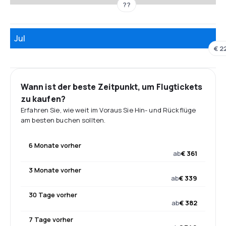
??
Jul
€ 2
Wann ist der beste Zeitpunkt, um Flugtickets
zu kaufen?
Erfahren Sie, wie weit im Voraus Sie Hin- und Rückflüge
am besten buchen sollten.
6 Monate vorher
ab
€ 361
3 Monate vorher
ab
€ 339
30 Tage vorher
ab
€ 382
7 Tage vorher