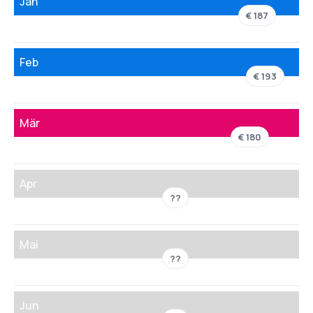
Jän
€ 187
Feb
€ 193
Mär
€ 180
Apr
??
Mai
??
Jun