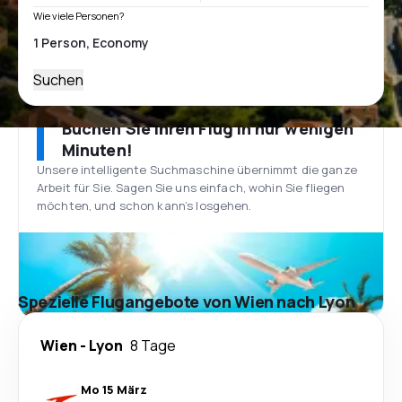
Wie viele Personen?
Suchen
Buchen Sie Ihren Flug in nur wenigen
Minuten!
Unsere intelligente Suchmaschine übernimmt die ganze
Arbeit für Sie. Sagen Sie uns einfach, wohin Sie fliegen
möchten, und schon kann’s losgehen.
Spezielle Flugangebote von Wien nach Lyon
Wien
-
Lyon
8 Tage
Mo 15 März