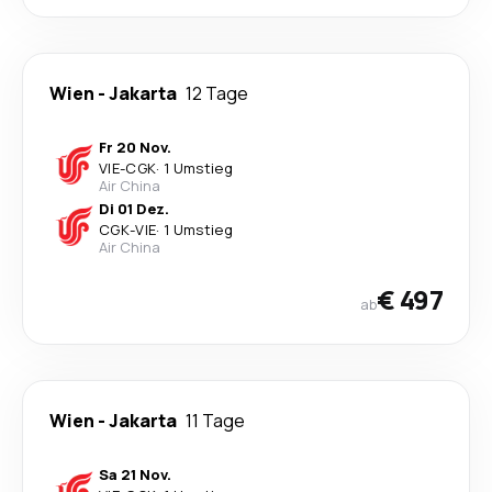
Wien
-
Jakarta
12 Tage
Fr 20 Nov.
VIE
-
CGK
·
1 Umstieg
Air China
Di 01 Dez.
CGK
-
VIE
·
1 Umstieg
Air China
€ 497
ab
Wien
-
Jakarta
11 Tage
Sa 21 Nov.