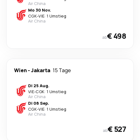
Air China
Mo 30 Nov.
CGK
-
VIE
·
1 Umstieg
Air China
€ 498
ab
Wien
-
Jakarta
15 Tage
Di 25 Aug.
VIE
-
CGK
·
1 Umstieg
Air China
Di 08 Sep.
CGK
-
VIE
·
1 Umstieg
Air China
€ 527
ab