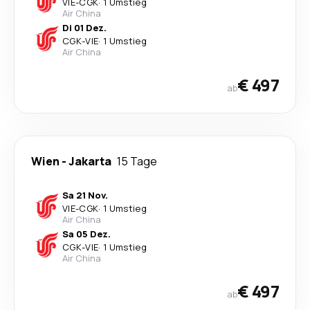
VIE
-
CGK
·
1 Umstieg
Air China
Di 01 Dez.
CGK
-
VIE
·
1 Umstieg
Air China
€ 497
ab
Wien
-
Jakarta
15 Tage
Sa 21 Nov.
VIE
-
CGK
·
1 Umstieg
Air China
Sa 05 Dez.
CGK
-
VIE
·
1 Umstieg
Air China
€ 497
ab