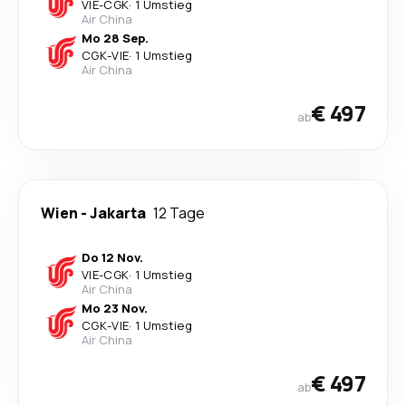
VIE
-
CGK
·
1 Umstieg
Air China
Mo 28 Sep.
CGK
-
VIE
·
1 Umstieg
Air China
€ 497
ab
Wien
-
Jakarta
12 Tage
Do 12 Nov.
VIE
-
CGK
·
1 Umstieg
Air China
Mo 23 Nov.
CGK
-
VIE
·
1 Umstieg
Air China
€ 497
ab