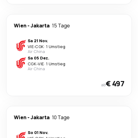
Wien
-
Jakarta
15 Tage
Sa 21 Nov.
VIE
-
CGK
·
1 Umstieg
Air China
Sa 05 Dez.
CGK
-
VIE
·
1 Umstieg
Air China
€ 497
ab
Wien
-
Jakarta
10 Tage
So 01 Nov.