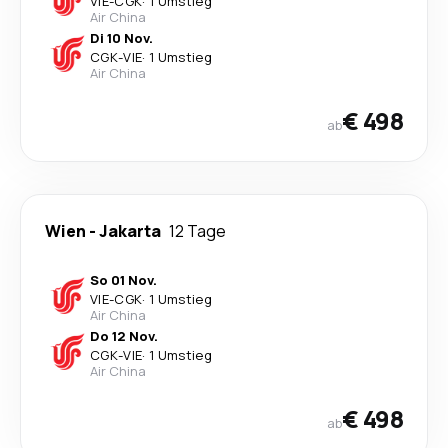
VIE
-
CGK
·
1 Umstieg
Air China
Di 10 Nov.
CGK
-
VIE
·
1 Umstieg
Air China
€ 498
ab
Wien
-
Jakarta
12 Tage
So 01 Nov.
VIE
-
CGK
·
1 Umstieg
Air China
Do 12 Nov.
CGK
-
VIE
·
1 Umstieg
Air China
€ 498
ab