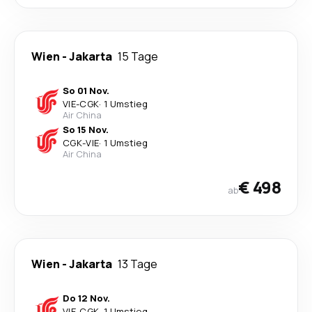
Wien
-
Jakarta
15 Tage
So 01 Nov.
VIE
-
CGK
·
1 Umstieg
Air China
So 15 Nov.
CGK
-
VIE
·
1 Umstieg
Air China
€ 498
ab
Wien
-
Jakarta
13 Tage
Do 12 Nov.
VIE
-
CGK
·
1 Umstieg