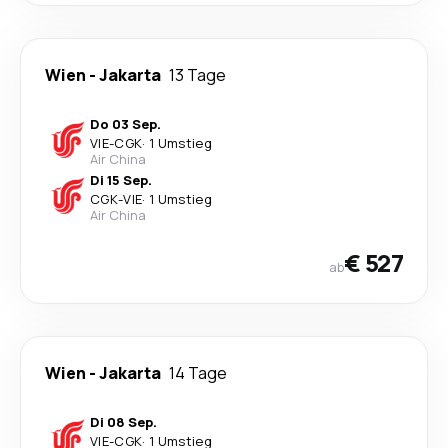
Wien
-
Jakarta
13 Tage
Do 03 Sep.
VIE
-
CGK
·
1 Umstieg
Air China
Di 15 Sep.
CGK
-
VIE
·
1 Umstieg
Air China
€ 527
ab
Wien
-
Jakarta
14 Tage
Di 08 Sep.
VIE
-
CGK
·
1 Umstieg