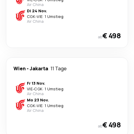
Air China
Di 24 Nov.
CGK
-
VIE
·
1 Umstieg
Air China
€ 498
ab
Wien
-
Jakarta
11 Tage
Fr 13 Nov.
VIE
-
CGK
·
1 Umstieg
Air China
Mo 23 Nov.
CGK
-
VIE
·
1 Umstieg
Air China
€ 498
ab