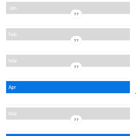
Jän
??
Feb
??
Mär
??
Apr
Mai
??