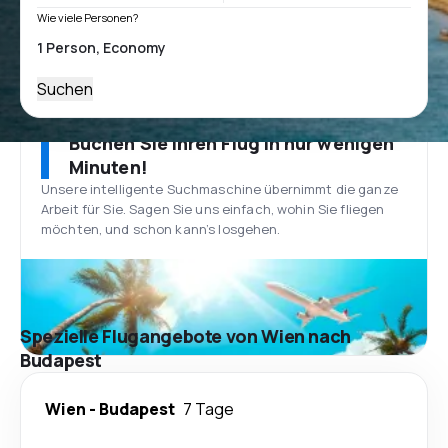
Wie viele Personen?
Suchen
Buchen Sie Ihren Flug in nur wenigen
Minuten!
Unsere intelligente Suchmaschine übernimmt die ganze
Arbeit für Sie. Sagen Sie uns einfach, wohin Sie fliegen
möchten, und schon kann’s losgehen.
Spezielle Flugangebote von Wien nach
Budapest
Wien
-
Budapest
7 Tage