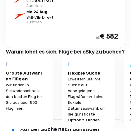
VIE
-
SMI
·
Direkt
Austrian
Mo 24 Aug.
SMI
-
VIE
·
Direkt
Austrian
€ 582
ab
Warum lohnt es sich, Flüge bei eSky zu buchen?
Größte Auswahl
Flexible Suche
an Flügen
Erweitern Sie Ihre
Wir finden in
Suche auf
Sekundenschnelle
nahegelegene
den besten Flug für
Flughäfen und eine
Sie aus über 500
flexible
Fluglinien.
Datumsauswahl, um
die günstigste
Option zu finden.
Auf der Suche nach günstigen