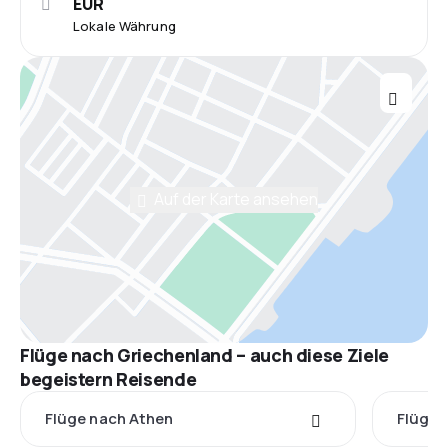
EUR
Lokale Währung
Auf der Karte ansehen
Flüge nach Griechenland – auch diese Ziele
begeistern Reisende
Flüge nach Athen
Flüge 