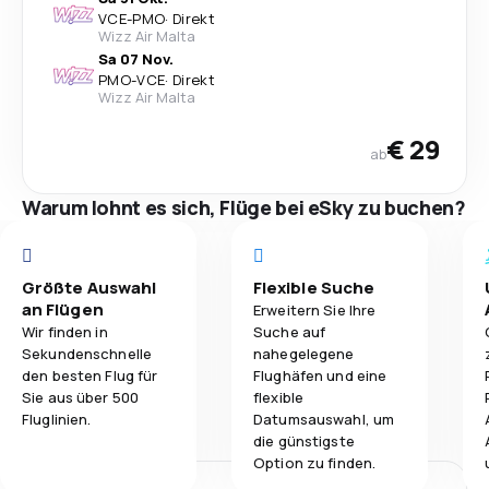
VCE
-
PMO
·
Direkt
Wizz Air Malta
Sa 07 Nov.
PMO
-
VCE
·
Direkt
Wizz Air Malta
€ 29
ab
Warum lohnt es sich, Flüge bei eSky zu buchen?
Größte Auswahl
Flexible Suche
an Flügen
Erweitern Sie Ihre
Wir finden in
Suche auf
Sekundenschnelle
nahegelegene
den besten Flug für
Flughäfen und eine
Sie aus über 500
flexible
Fluglinien.
Datumsauswahl, um
die günstigste
Option zu finden.