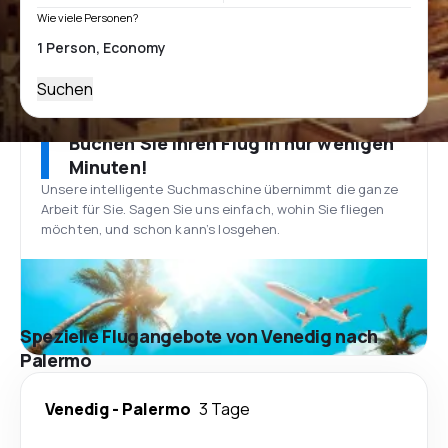
Wie viele Personen?
Suchen
Buchen Sie Ihren Flug in nur wenigen
Minuten!
Unsere intelligente Suchmaschine übernimmt die ganze
Arbeit für Sie. Sagen Sie uns einfach, wohin Sie fliegen
möchten, und schon kann’s losgehen.
Spezielle Flugangebote von Venedig nach
Palermo
Venedig
-
Palermo
3 Tage