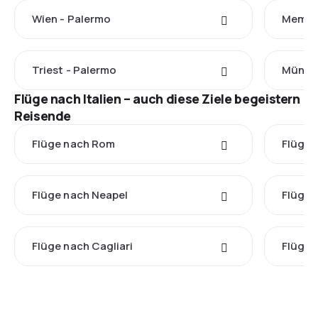
Wien - Palermo
Memmi
Triest - Palermo
Münche
Flüge nach Italien – auch diese Ziele begeistern
Reisende
Flüge nach Rom
Flüge 
Flüge nach Neapel
Flüge 
Flüge nach Cagliari
Flüge 