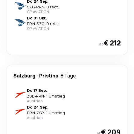
Do 24 Sep.
SZG
-
PRN
·
Direkt
GP AVIATION
Do 01 Okt.
PRN
-
SZG
·
Direkt
GP AVIATION
€ 212
ab
Salzburg
-
Pristina
8 Tage
Do 17 Sep.
ZSB
-
PRN
·
1 Umstieg
Austrian
Do 24 Sep.
PRN
-
ZSB
·
1 Umstieg
Austrian
€ 209
ab