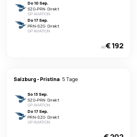
Do 10 Sep.
SZG
-
PRN
·
Direkt
GP AVIATION
Do 17 Sep.
PRN
-
SZG
·
Direkt
GP AVIATION
€ 192
ab
Salzburg
-
Pristina
5 Tage
So 13 Sep.
SZG
-
PRN
·
Direkt
GP AVIATION
Do 17 Sep.
PRN
-
SZG
·
Direkt
GP AVIATION
€ 202