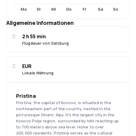
Mo
Di
Mi
Do
Fr
Sa
So
Allgemeine Informationen
2 h 55 min
Flugdauer von Salzburg
EUR
Lokale Währung
Pristina
Pristina, the capital of Kosovo, is situated in the
northeastern part of the country, nestled in the
picturesque Dinaric Alps. It's the largest city in the
Kosovo Polje region, surrounded by hills reaching up
to 700 meters above sea level. Home to over
200,000 residents, Pristina serves as the cultural