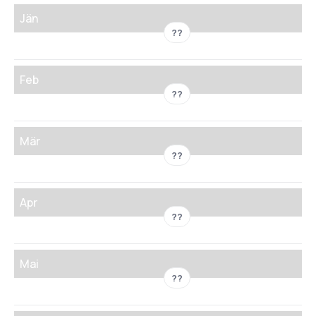
Jän
??
Feb
??
Mär
??
Apr
??
Mai
??