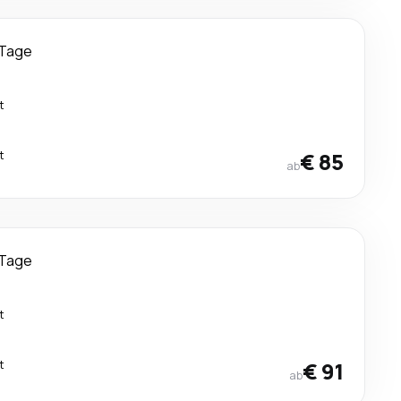
 Tage
t
t
€ 85
ab
 Tage
t
t
€ 91
ab