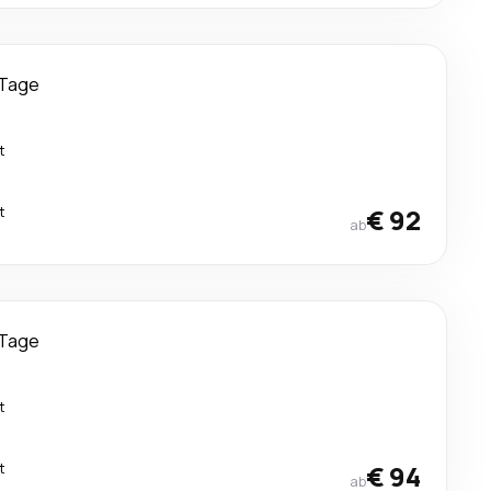
 Tage
t
t
€ 92
ab
 Tage
t
t
€ 94
ab