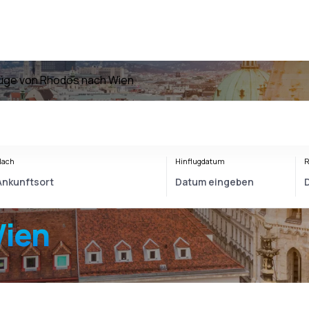
lüge von Rhodos nach Wien
Nach
Hinflugdatum
R
ien