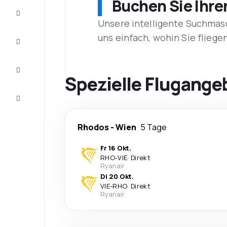
Buchen Sie Ihre
Schnäppchen
Unsere intelligente Suchmasc
uns einfach, wohin Sie flieg
Vervollständigen
Sie die Reise
Inspirationen
und
Spezielle Flugange
Ratschläge
Kundenservice
Rhodos
-
Wien
5 Tage
Fr 16 Okt.
RHO
-
VIE
·
Direkt
Ryanair
Di 20 Okt.
VIE
-
RHO
·
Direkt
Ryanair