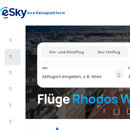
Ihre Reiseplattform
Flüge
Flüge von Rhodos
Flüge nach Wien
F
Flug+Hotel
Hin- und Rückflug
Nur Hinflug
Flüge
Von
Urlaub
Last
Minute
Flüge
Rhodos W
Kurzurlaub
Unterkunft