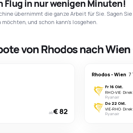
n Flug in nur wenigen Minuten!
hine übernimmt die ganze Arbeit für Sie. Sagen Sie
en möchten, und schon kann’s losgehen.
bote von Rhodos nach Wien
Rhodos
-
Wien
7
Fr 16 Okt.
RHO
-
VIE
·
Direk
Ryanair
Do 22 Okt.
€ 82
VIE
-
RHO
·
Direk
ab
Ryanair