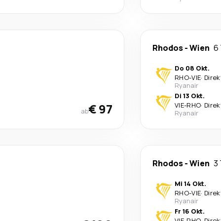
Rhodos
-
Wien
6
Do 08 Okt.
RHO
-
VIE
·
Direk
Ryanair
Di 13 Okt.
€ 97
VIE
-
RHO
·
Direk
ab
Ryanair
Rhodos
-
Wien
3
Mi 14 Okt.
RHO
-
VIE
·
Direk
Ryanair
Fr 16 Okt.
VIE
-
RHO
·
Direk