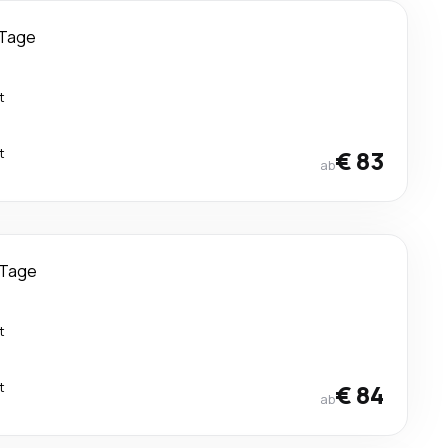
 Tage
t
t
€ 83
ab
 Tage
t
t
€ 84
ab