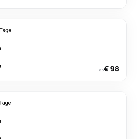
 Tage
t
t
€ 98
ab
 Tage
t
t