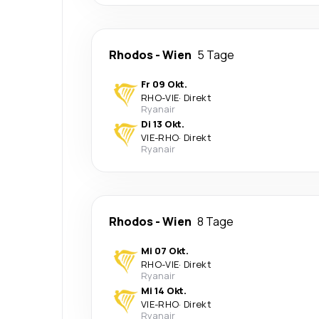
Rhodos
-
Wien
5 Tage
Fr 09 Okt.
RHO
-
VIE
·
Direkt
Ryanair
Di 13 Okt.
VIE
-
RHO
·
Direkt
Ryanair
Rhodos
-
Wien
8 Tage
Mi 07 Okt.
RHO
-
VIE
·
Direkt
Ryanair
Mi 14 Okt.
VIE
-
RHO
·
Direkt
Ryanair