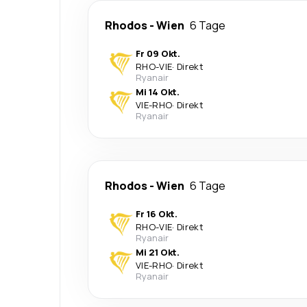
Rhodos
-
Wien
6 Tage
Fr 09 Okt.
RHO
-
VIE
·
Direkt
Ryanair
Mi 14 Okt.
VIE
-
RHO
·
Direkt
Ryanair
Rhodos
-
Wien
6 Tage
Fr 16 Okt.
RHO
-
VIE
·
Direkt
Ryanair
Mi 21 Okt.
VIE
-
RHO
·
Direkt
Ryanair