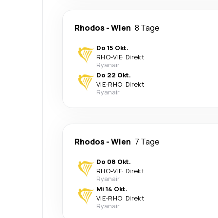
Rhodos
-
Wien
8 Tage
Do 15 Okt.
RHO
-
VIE
·
Direkt
Ryanair
Do 22 Okt.
VIE
-
RHO
·
Direkt
Ryanair
Rhodos
-
Wien
7 Tage
Do 08 Okt.
RHO
-
VIE
·
Direkt
Ryanair
Mi 14 Okt.
VIE
-
RHO
·
Direkt
Ryanair