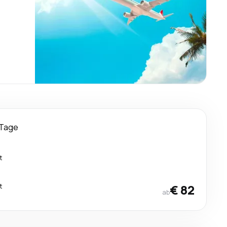
 Tage
t
t
€ 82
ab