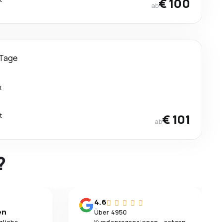
€ 100
ab
 Tage
t
t
€ 101
ab
?
4.6
en
Über 4950