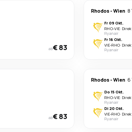
Rhodos
-
Wien
8
Fr 09 Okt.
RHO
-
VIE
·
Direk
Ryanair
Fr 16 Okt.
€ 83
VIE
-
RHO
·
Direk
ab
Ryanair
Rhodos
-
Wien
6
Do 15 Okt.
RHO
-
VIE
·
Direk
Ryanair
Di 20 Okt.
€ 83
VIE
-
RHO
·
Direk
ab
Ryanair