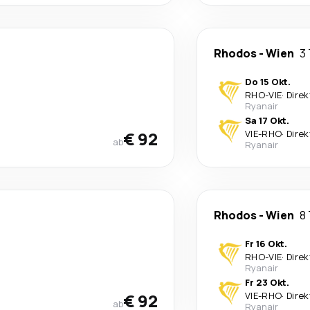
Rhodos
-
Wien
3
Do 15 Okt.
RHO
-
VIE
·
Direk
Ryanair
Sa 17 Okt.
€ 92
VIE
-
RHO
·
Direk
ab
Ryanair
Rhodos
-
Wien
8
Fr 16 Okt.
RHO
-
VIE
·
Direk
Ryanair
Fr 23 Okt.
€ 92
VIE
-
RHO
·
Direk
ab
Ryanair