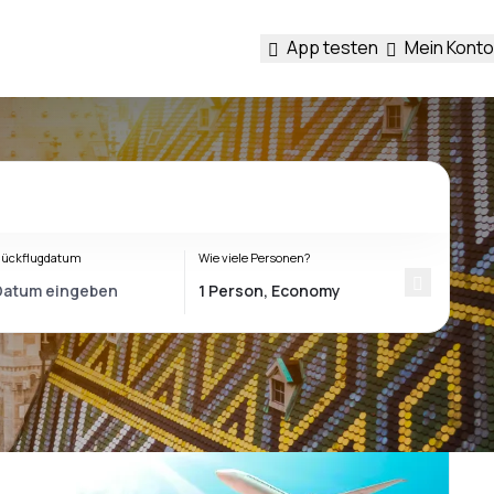
App testen
Mein Konto
ückflugdatum
Wie viele Personen?