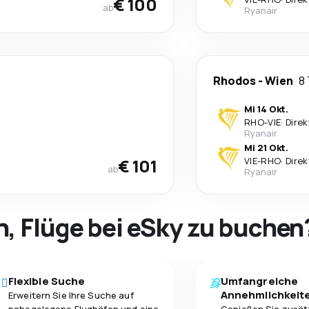
€ 100
ab
Ryanair
Rhodos
-
Wien
8
Mi 14 Okt.
RHO
-
VIE
·
Direk
Ryanair
Mi 21 Okt.
€ 101
VIE
-
RHO
·
Direk
ab
Ryanair
h, Flüge bei eSky zu buchen
Flexible Suche
Umfangreiche
Annehmlichkeit
Erweitern Sie Ihre Suche auf