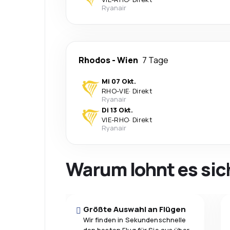
Ryanair
Rhodos
-
Wien
7 Tage
Mi 07 Okt.
RHO
-
VIE
·
Direkt
Ryanair
Di 13 Okt.
VIE
-
RHO
·
Direkt
Ryanair
Warum lohnt es sic
Größte Auswahl an Flügen
Wir finden in Sekundenschnelle