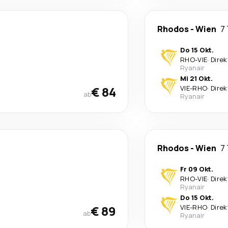
Rhodos
-
Wien
7
Do 15 Okt.
RHO
-
VIE
·
Direk
Ryanair
Mi 21 Okt.
€ 84
VIE
-
RHO
·
Direk
ab
Ryanair
Rhodos
-
Wien
7
Fr 09 Okt.
RHO
-
VIE
·
Direk
Ryanair
Do 15 Okt.
€ 89
VIE
-
RHO
·
Direk
ab
Ryanair