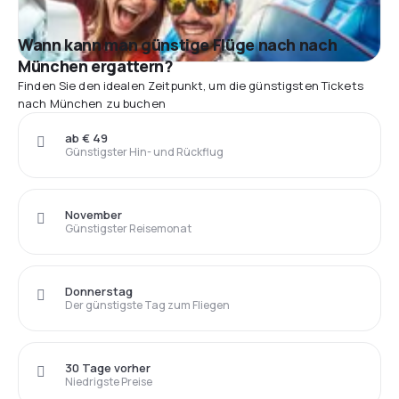
Wann kann man günstige Flüge nach nach
München ergattern?
Finden Sie den idealen Zeitpunkt, um die günstigsten Tickets
nach München zu buchen
ab € 49
Günstigster Hin- und Rückflug
November
Günstigster Reisemonat
Donnerstag
Der günstigste Tag zum Fliegen
30 Tage vorher
Niedrigste Preise