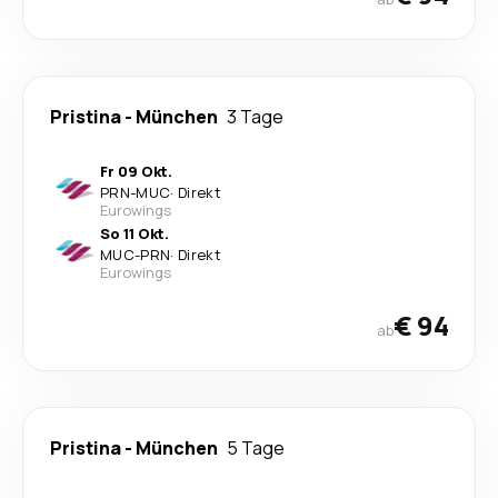
Pristina
-
München
3 Tage
Fr 09 Okt.
PRN
-
MUC
·
Direkt
Eurowings
So 11 Okt.
MUC
-
PRN
·
Direkt
Eurowings
€ 94
ab
Pristina
-
München
5 Tage