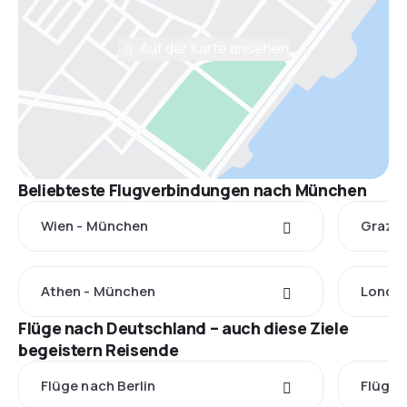
Auf der Karte ansehen
Beliebteste Flugverbindungen nach München
Wien - München
Graz -
Athen - München
Londo
Flüge nach Deutschland – auch diese Ziele
begeistern Reisende
Flüge nach Berlin
Flüge 