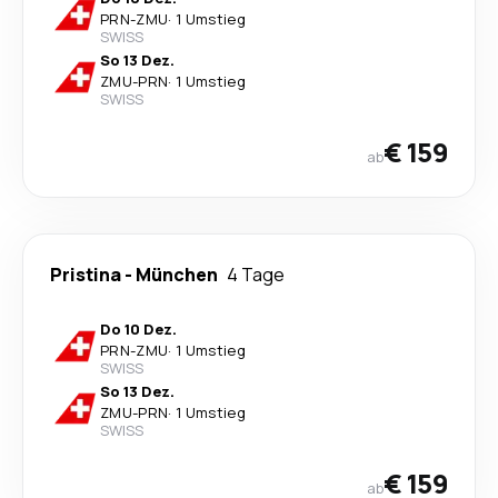
PRN
-
ZMU
·
1 Umstieg
SWISS
So 13 Dez.
ZMU
-
PRN
·
1 Umstieg
SWISS
€ 159
ab
Pristina
-
München
4 Tage
Do 10 Dez.
PRN
-
ZMU
·
1 Umstieg
SWISS
So 13 Dez.
ZMU
-
PRN
·
1 Umstieg
SWISS
€ 159
ab