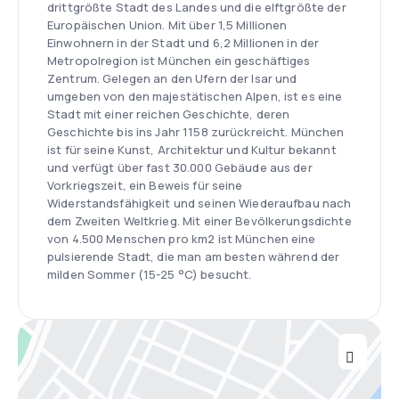
drittgrößte Stadt des Landes und die elftgrößte der
Europäischen Union. Mit über 1,5 Millionen
Einwohnern in der Stadt und 6,2 Millionen in der
Metropolregion ist München ein geschäftiges
Zentrum. Gelegen an den Ufern der Isar und
umgeben von den majestätischen Alpen, ist es eine
Stadt mit einer reichen Geschichte, deren
Geschichte bis ins Jahr 1158 zurückreicht. München
ist für seine Kunst, Architektur und Kultur bekannt
und verfügt über fast 30.000 Gebäude aus der
Vorkriegszeit, ein Beweis für seine
Widerstandsfähigkeit und seinen Wiederaufbau nach
dem Zweiten Weltkrieg. Mit einer Bevölkerungsdichte
von 4.500 Menschen pro km2 ist München eine
pulsierende Stadt, die man am besten während der
milden Sommer (15-25 °C) besucht.