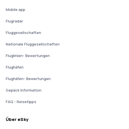
Mobile app
Flugradar
Fluggesellschaften
Nationale Fluggesellschaften
Fluglinien- Bewertungen
Flughäfen
Flughäfen- Bewertungen
Gepäck Information
FAQ - Reisetipps
Über eSky