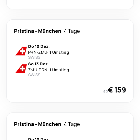
Pristina
-
München
4 Tage
Do 10 Dez.
PRN
-
ZMU
·
1 Umstieg
SWISS
So 13 Dez.
ZMU
-
PRN
·
1 Umstieg
SWISS
€ 159
ab
Pristina
-
München
4 Tage
Do 10 Dez.