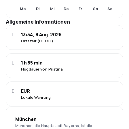
Mo
Di
Mi
Do
Fr
Sa
So
Allgemeine Informationen
13:54, 8 Aug. 2026
Ortszeit (UTC+1)
1 h 55 min
Flugdauer von Pristina
EUR
Lokale Währung
München
München, die Hauptstadt Bayerns, ist die