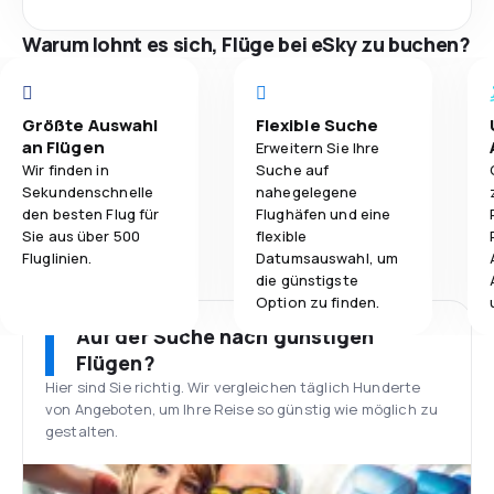
Warum lohnt es sich, Flüge bei eSky zu buchen?
Größte Auswahl
Flexible Suche
an Flügen
Erweitern Sie Ihre
Wir finden in
Suche auf
Sekundenschnelle
nahegelegene
den besten Flug für
Flughäfen und eine
Sie aus über 500
flexible
Fluglinien.
Datumsauswahl, um
die günstigste
Option zu finden.
Auf der Suche nach günstigen
Flügen?
Hier sind Sie richtig. Wir vergleichen täglich Hunderte
von Angeboten, um Ihre Reise so günstig wie möglich zu
gestalten.