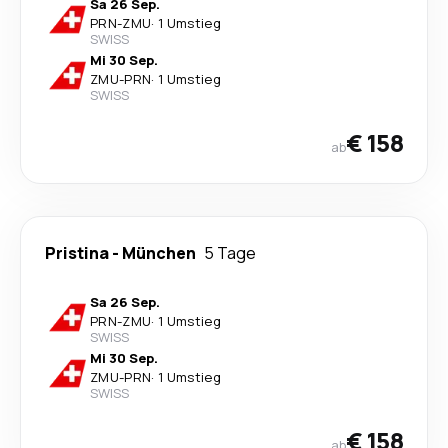
Sa 26 Sep.
PRN
-
ZMU
·
1 Umstieg
SWISS
Mi 30 Sep.
ZMU
-
PRN
·
1 Umstieg
SWISS
€ 158
ab
Pristina
-
München
5 Tage
Sa 26 Sep.
PRN
-
ZMU
·
1 Umstieg
SWISS
Mi 30 Sep.
ZMU
-
PRN
·
1 Umstieg
SWISS
€ 158
ab