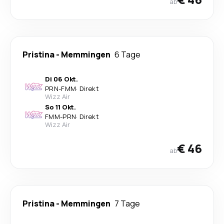
ab
Pristina
-
Memmingen
6 Tage
Di 06 Okt.
PRN
-
FMM
·
Direkt
Wizz Air
So 11 Okt.
FMM
-
PRN
·
Direkt
Wizz Air
€ 46
ab
Pristina
-
Memmingen
7 Tage