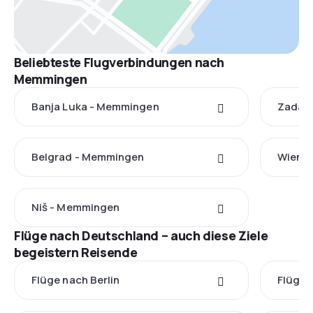
Beliebteste Flugverbindungen nach
Memmingen
Banja Luka - Memmingen
Zadar
Belgrad - Memmingen
Wien 
Niš - Memmingen
Flüge nach Deutschland – auch diese Ziele
begeistern Reisende
Flüge nach Berlin
Flüge 