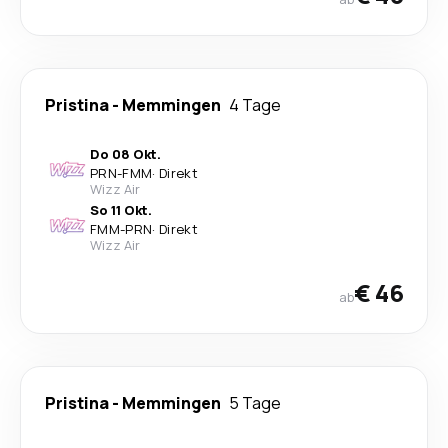
Pristina
-
Memmingen
4 Tage
Do 08 Okt.
PRN
-
FMM
·
Direkt
Wizz Air
So 11 Okt.
FMM
-
PRN
·
Direkt
Wizz Air
€ 46
ab
Pristina
-
Memmingen
5 Tage