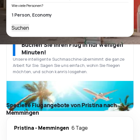
Wie viele Personen?
Suchen
Buchen Sie Ihren Flug in nur wenigen
Minuten!
Unsere intelligente Suchmaschine übernimmt die ganze
Arbeit für Sie. Sagen Sie uns einfach, wohin Sie fliegen
möchten, und schon kann’s losgehen.
Spezielle Flugangebote von Pristina nach
Memmingen
Pristina
-
Memmingen
6 Tage