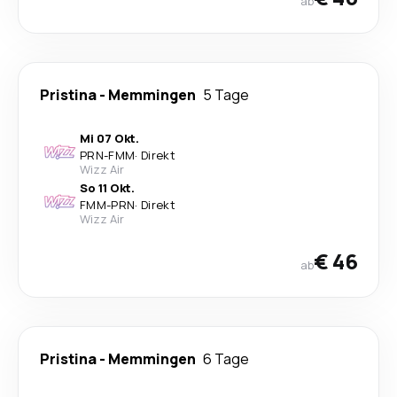
ab
Pristina
-
Memmingen
5 Tage
Mi 07 Okt.
PRN
-
FMM
·
Direkt
Wizz Air
So 11 Okt.
FMM
-
PRN
·
Direkt
Wizz Air
€ 46
ab
Pristina
-
Memmingen
6 Tage