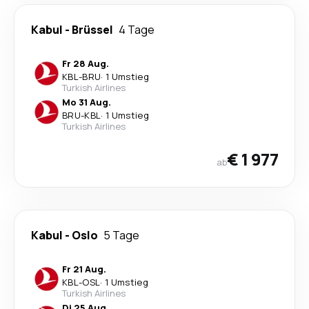
Kabul
-
Brüssel
4 Tage
Fr 28 Aug.
KBL
-
BRU
·
1 Umstieg
Turkish Airlines
Mo 31 Aug.
BRU
-
KBL
·
1 Umstieg
Turkish Airlines
€ 1 977
ab
Kabul
-
Oslo
5 Tage
Fr 21 Aug.
KBL
-
OSL
·
1 Umstieg
Turkish Airlines
Di 25 Aug.