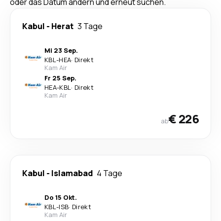
oder das Datum ändern und erneut suchen.
Kabul
-
Herat
3 Tage
Mi 23 Sep.
KBL
-
HEA
·
Direkt
Kam Air
Fr 25 Sep.
HEA
-
KBL
·
Direkt
Kam Air
€ 226
ab
Kabul
-
Islamabad
4 Tage
Do 15 Okt.
KBL
-
ISB
·
Direkt
Kam Air