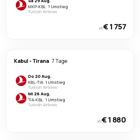
Sa 29 Aug.
MXP
-
KBL
·
1 Umstieg
Turkish Airlines
€ 1 757
ab
Kabul
-
Tirana
7 Tage
Do 20 Aug.
KBL
-
TIA
·
1 Umstieg
Turkish Airlines
Mi 26 Aug.
TIA
-
KBL
·
1 Umstieg
Turkish Airlines
€ 1 880
ab