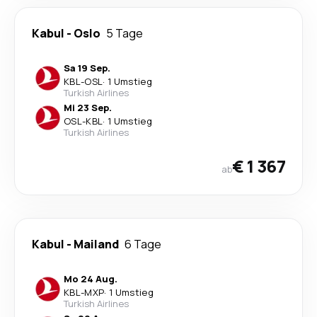
Kabul
-
Oslo
5 Tage
Sa 19 Sep.
KBL
-
OSL
·
1 Umstieg
Turkish Airlines
Mi 23 Sep.
OSL
-
KBL
·
1 Umstieg
Turkish Airlines
€ 1 367
ab
Kabul
-
Mailand
6 Tage
Mo 24 Aug.
KBL
-
MXP
·
1 Umstieg
Turkish Airlines