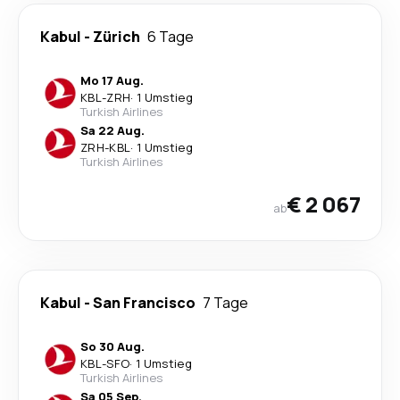
Kabul
-
Zürich
6 Tage
Mo 17 Aug.
KBL
-
ZRH
·
1 Umstieg
Turkish Airlines
Sa 22 Aug.
ZRH
-
KBL
·
1 Umstieg
Turkish Airlines
€ 2 067
ab
Kabul
-
San Francisco
7 Tage
So 30 Aug.
KBL
-
SFO
·
1 Umstieg
Turkish Airlines
Sa 05 Sep.