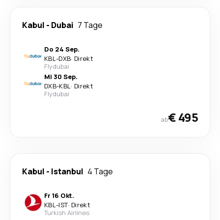
Kabul
-
Dubai
7 Tage
Do 24 Sep.
KBL
-
DXB
·
Direkt
Flydubai
Mi 30 Sep.
DXB
-
KBL
·
Direkt
Flydubai
€ 495
ab
Kabul
-
Istanbul
4 Tage
Fr 16 Okt.
KBL
-
IST
·
Direkt
Turkish Airlines