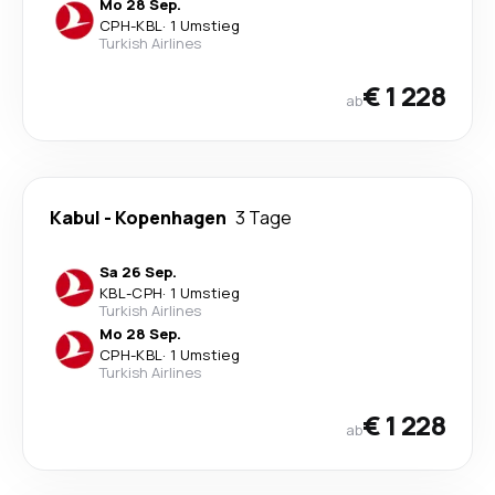
Mo 28 Sep.
CPH
-
KBL
·
1 Umstieg
Turkish Airlines
€ 1 228
ab
Kabul
-
Kopenhagen
3 Tage
Sa 26 Sep.
KBL
-
CPH
·
1 Umstieg
Turkish Airlines
Mo 28 Sep.
CPH
-
KBL
·
1 Umstieg
Turkish Airlines
€ 1 228
ab