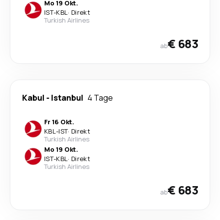
Mo 19 Okt.
IST
-
KBL
·
Direkt
Turkish Airlines
€ 683
ab
Kabul
-
Istanbul
4 Tage
Fr 16 Okt.
KBL
-
IST
·
Direkt
Turkish Airlines
Mo 19 Okt.
IST
-
KBL
·
Direkt
Turkish Airlines
€ 683
ab