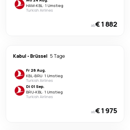
HAM
-
KBL
·
1 Umstieg
Turkish Airlines
€ 1 882
ab
Kabul
-
Brüssel
5 Tage
Fr 28 Aug.
KBL
-
BRU
·
1 Umstieg
Turkish Airlines
Di 01 Sep.
BRU
-
KBL
·
1 Umstieg
Turkish Airlines
€ 1 975
ab