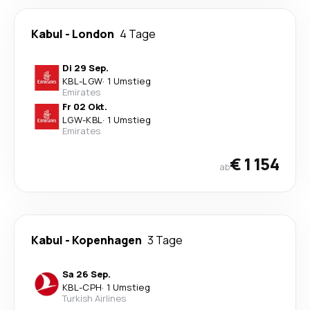
Kabul
-
London
4 Tage
Di 29 Sep.
KBL
-
LGW
·
1 Umstieg
Emirates
Fr 02 Okt.
LGW
-
KBL
·
1 Umstieg
Emirates
€ 1 154
ab
Kabul
-
Kopenhagen
3 Tage
Sa 26 Sep.
KBL
-
CPH
·
1 Umstieg
Turkish Airlines