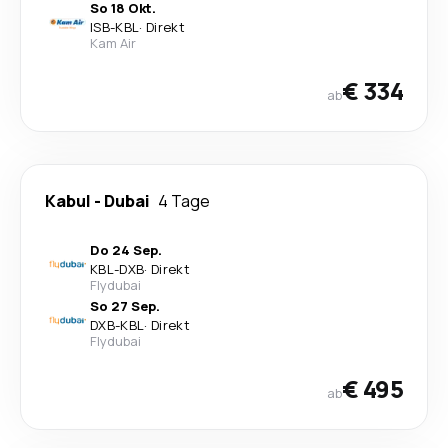
So 18 Okt.
ISB
-
KBL
·
Direkt
Kam Air
€ 334
ab
Kabul
-
Dubai
4 Tage
Do 24 Sep.
KBL
-
DXB
·
Direkt
Flydubai
So 27 Sep.
DXB
-
KBL
·
Direkt
Flydubai
€ 495
ab