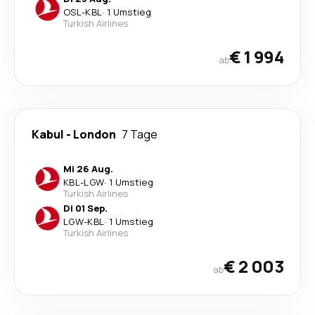
OSL
-
KBL
·
1 Umstieg
Turkish Airlines
€ 1 994
ab
Kabul
-
London
7 Tage
Mi 26 Aug.
KBL
-
LGW
·
1 Umstieg
Turkish Airlines
Di 01 Sep.
LGW
-
KBL
·
1 Umstieg
Turkish Airlines
€ 2 003
ab