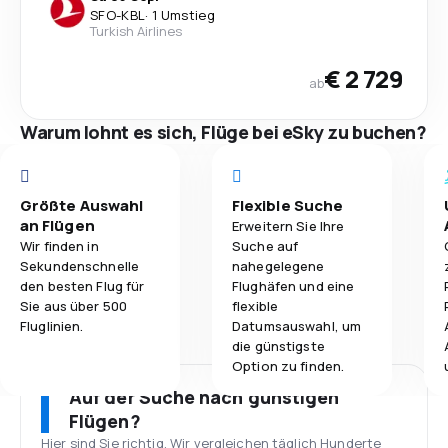
SFO
-
KBL
·
1 Umstieg
Turkish Airlines
€ 2 729
ab
Warum lohnt es sich, Flüge bei eSky zu buchen?
Größte Auswahl
Flexible Suche
an Flügen
Erweitern Sie Ihre
Wir finden in
Suche auf
Sekundenschnelle
nahegelegene
den besten Flug für
Flughäfen und eine
Sie aus über 500
flexible
Fluglinien.
Datumsauswahl, um
die günstigste
Option zu finden.
Auf der Suche nach günstigen
Flügen?
Hier sind Sie richtig. Wir vergleichen täglich Hunderte