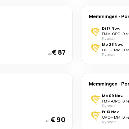
Memmingen
-
Po
Di 17 Nov.
FMM
-
OPO
·
Dir
Ryanair
Mo 23 Nov.
€ 87
OPO
-
FMM
·
Dir
ab
Ryanair
Memmingen
-
Po
Mo 09 Nov.
FMM
-
OPO
·
Dir
Ryanair
Fr 13 Nov.
€ 90
OPO
-
FMM
·
Dir
ab
Ryanair