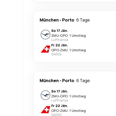
München
-
Porto
6 Tage
So 17 Jän.
ZMU
-
OPO
·
1 Umstieg
Lufthansa
Fr 22 Jän.
OPO
-
ZMU
·
1 Umstieg
SWISS
München
-
Porto
6 Tage
So 17 Jän.
ZMU
-
OPO
·
1 Umstieg
Lufthansa
Fr 22 Jän.
OPO
-
ZMU
·
1 Umstieg
SWISS