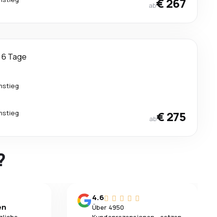
€ 267
ab
6 Tage
mstieg
mstieg
€ 275
ab
?
4.6
en
Über 4950