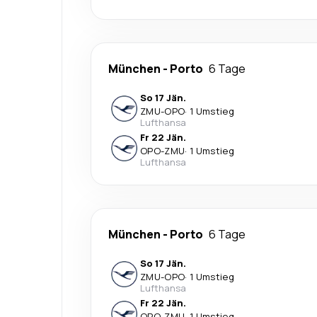
München
-
Porto
6 Tage
So 17 Jän.
ZMU
-
OPO
·
1 Umstieg
Lufthansa
Fr 22 Jän.
OPO
-
ZMU
·
1 Umstieg
Lufthansa
München
-
Porto
6 Tage
So 17 Jän.
ZMU
-
OPO
·
1 Umstieg
Lufthansa
Fr 22 Jän.
OPO
-
ZMU
·
1 Umstieg