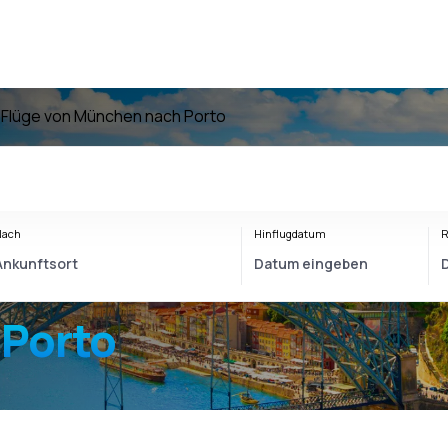
o
Flüge von München nach Porto
Nach
Hinflugdatum
R
Porto