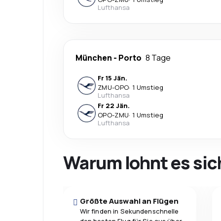
Lufthansa
München
-
Porto
8 Tage
Fr 15 Jän.
ZMU
-
OPO
·
1 Umstieg
Lufthansa
Fr 22 Jän.
OPO
-
ZMU
·
1 Umstieg
Lufthansa
Warum lohnt es sic
Größte Auswahl an Flügen
Wir finden in Sekundenschnelle