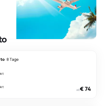
to
rto
8 Tage
ekt
ekt
€ 74
ab