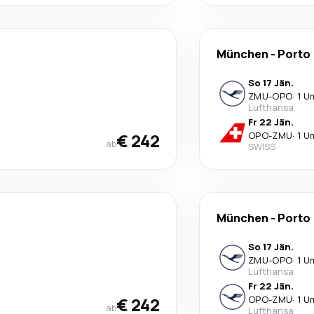
München
-
Porto
So 17 Jän.
ZMU
-
OPO
·
1 U
Lufthansa
Fr 22 Jän.
€ 242
OPO
-
ZMU
·
1 U
ab
SWISS
München
-
Porto
So 17 Jän.
ZMU
-
OPO
·
1 U
Lufthansa
Fr 22 Jän.
€ 242
OPO
-
ZMU
·
1 U
ab
Lufthansa