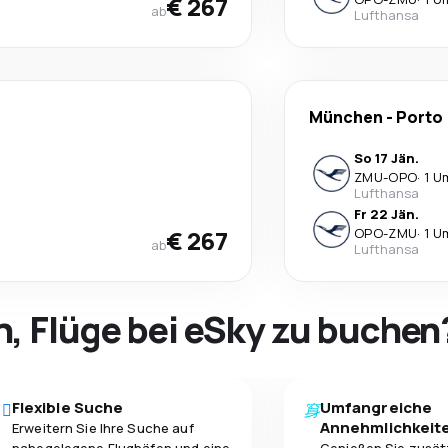
€ 267
ab
Lufthansa
München
-
Porto
So 17 Jän.
ZMU
-
OPO
·
1 U
Lufthansa
Fr 22 Jän.
€ 267
OPO
-
ZMU
·
1 U
ab
Lufthansa
h, Flüge bei eSky zu buchen
Flexible Suche
Umfangreiche
Annehmlichkeit
Erweitern Sie Ihre Suche auf