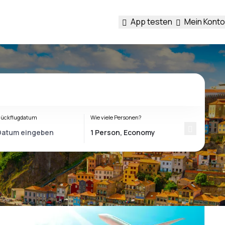
App testen
Mein Konto
ückflugdatum
Wie viele Personen?