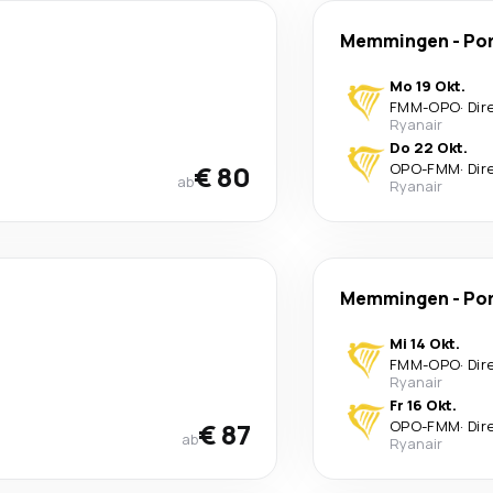
Memmingen
-
Po
Mo 19 Okt.
FMM
-
OPO
·
Dir
Ryanair
Do 22 Okt.
€ 80
OPO
-
FMM
·
Dir
ab
Ryanair
Memmingen
-
Po
Mi 14 Okt.
FMM
-
OPO
·
Dir
Ryanair
Fr 16 Okt.
€ 87
OPO
-
FMM
·
Dir
ab
Ryanair