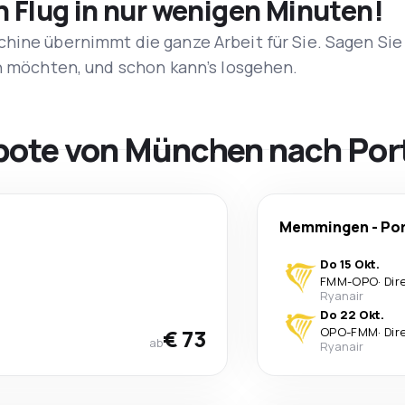
n Flug in nur wenigen Minuten!
hine übernimmt die ganze Arbeit für Sie. Sagen Sie
en möchten, und schon kann’s losgehen.
bote von München nach Por
Memmingen
-
Po
Do 15 Okt.
FMM
-
OPO
·
Dir
Ryanair
Do 22 Okt.
€ 73
OPO
-
FMM
·
Dir
ab
Ryanair