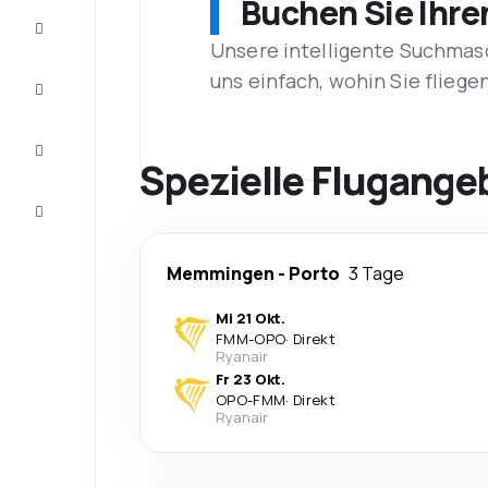
Buchen Sie Ihre
Schnäppchen
Unsere intelligente Suchmasc
uns einfach, wohin Sie flieg
Vervollständigen
Sie die Reise
Inspirationen
und
Spezielle Flugange
Ratschläge
Kundenservice
Memmingen
-
Porto
3 Tage
Mi 21 Okt.
FMM
-
OPO
·
Direkt
Ryanair
Fr 23 Okt.
OPO
-
FMM
·
Direkt
Ryanair