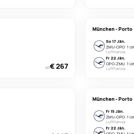
München
-
Porto
So 17 Jän.
ZMU
-
OPO
·
1 U
Lufthansa
Fr 22 Jän.
€ 267
OPO
-
ZMU
·
1 U
ab
Lufthansa
München
-
Porto
Fr 15 Jän.
ZMU
-
OPO
·
1 U
Lufthansa
Fr 22 Jän.
OPO
-
ZMU
·
1 U