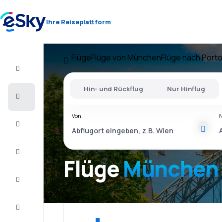
Ihre Reiseplattform
Flüge
Flüge von München
Flüge nach Port
Flug+Hotel
Hin- und Rückflug
Nur Hinflug
Flüge
Von
Urlaub
Last
Minute
Flüge
München 
Kurzurlaub
Unterkunft