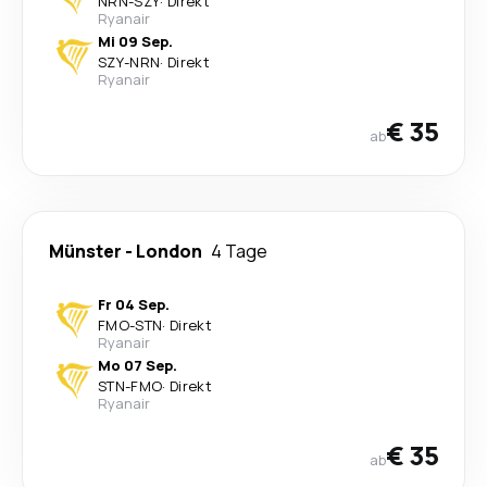
NRN
-
SZY
·
Direkt
Ryanair
Mi 09 Sep.
SZY
-
NRN
·
Direkt
Ryanair
€ 35
ab
Münster
-
London
4 Tage
Fr 04 Sep.
FMO
-
STN
·
Direkt
Ryanair
Mo 07 Sep.
STN
-
FMO
·
Direkt
Ryanair
€ 35
ab