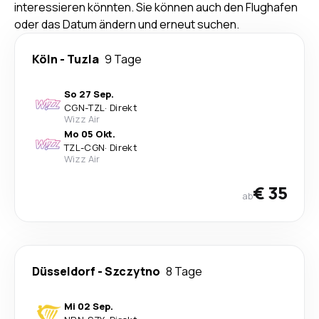
interessieren könnten. Sie können auch den Flughafen
oder das Datum ändern und erneut suchen.
Köln
-
Tuzla
9 Tage
So 27 Sep.
CGN
-
TZL
·
Direkt
Wizz Air
Mo 05 Okt.
TZL
-
CGN
·
Direkt
Wizz Air
€ 35
ab
Düsseldorf
-
Szczytno
8 Tage
Mi 02 Sep.