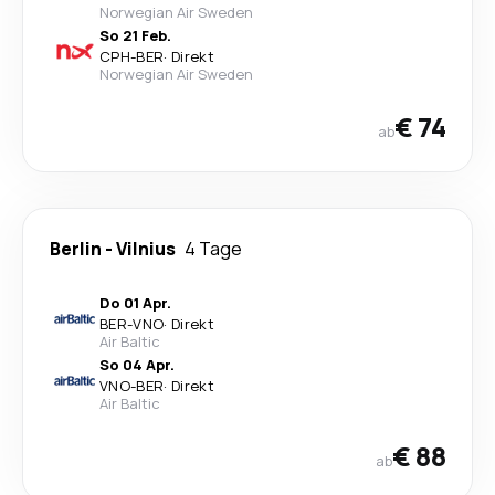
Norwegian Air Sweden
So 21 Feb.
CPH
-
BER
·
Direkt
Norwegian Air Sweden
€ 74
ab
Berlin
-
Vilnius
4 Tage
Do 01 Apr.
BER
-
VNO
·
Direkt
Air Baltic
So 04 Apr.
VNO
-
BER
·
Direkt
Air Baltic
€ 88
ab