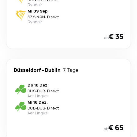
Ryanair
Mi 09 Sep.
SZY
-
NRN
·
Direkt
Ryanair
€ 35
ab
Düsseldorf
-
Dublin
7 Tage
Do 10 Dez.
DUS
-
DUB
·
Direkt
Aer Lingus
Mi 16 Dez.
DUB
-
DUS
·
Direkt
Aer Lingus
€ 65
ab