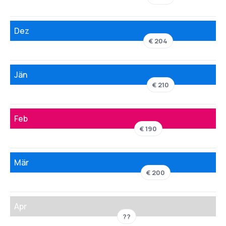
Dez
€ 204
Jän
€ 210
Feb
€ 190
Mär
€ 200
Apr
??