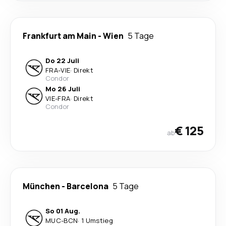
Frankfurt am Main
-
Wien
5 Tage
Do 22 Juli
FRA
-
VIE
·
Direkt
Condor
Mo 26 Juli
VIE
-
FRA
·
Direkt
Condor
€ 125
ab
München
-
Barcelona
5 Tage
So 01 Aug.
MUC
-
BCN
·
1 Umstieg