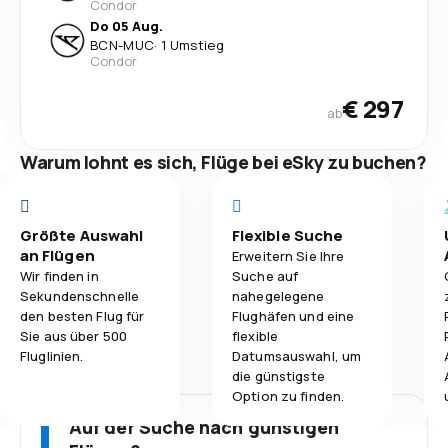
Condor
Do 05 Aug.
BCN
-
MUC
·
1 Umstieg
Condor
€ 297
ab
Warum lohnt es sich, Flüge bei eSky zu buchen?
Größte Auswahl
Flexible Suche
an Flügen
Erweitern Sie Ihre
Wir finden in
Suche auf
Sekundenschnelle
nahegelegene
den besten Flug für
Flughäfen und eine
Sie aus über 500
flexible
Fluglinien.
Datumsauswahl, um
die günstigste
Option zu finden.
Auf der Suche nach günstigen