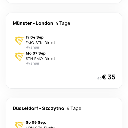
Münster
-
London
4 Tage
Fr 04 Sep.
FMO
-
STN
·
Direkt
Ryanair
Mo 07 Sep.
STN
-
FMO
·
Direkt
Ryanair
€ 35
ab
Düsseldorf
-
Szczytno
4 Tage
So 06 Sep.
NRN
-
SZY
·
Direkt