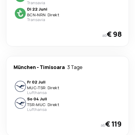
Transavia
Di 22 Juni
BCN
-
NRN
·
Direkt
Transavia
€ 98
ab
München
-
Timisoara
3 Tage
Fr 02 Juli
MUC
-
TSR
·
Direkt
Lufthansa
So 04 Juli
TSR
-
MUC
·
Direkt
Lufthansa
€ 119
ab