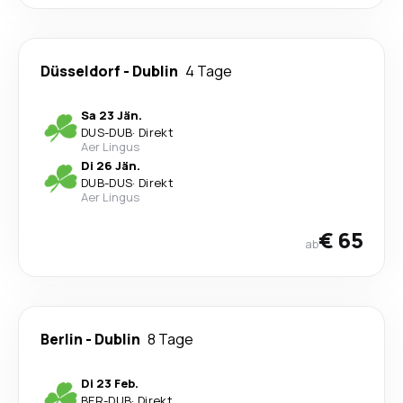
Düsseldorf
-
Dublin
4 Tage
Sa 23 Jän.
DUS
-
DUB
·
Direkt
Aer Lingus
Di 26 Jän.
DUB
-
DUS
·
Direkt
Aer Lingus
€ 65
ab
Berlin
-
Dublin
8 Tage
Di 23 Feb.
BER
-
DUB
·
Direkt