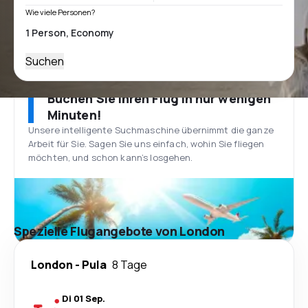
Wie viele Personen?
Suchen
Buchen Sie Ihren Flug in nur wenigen
Minuten!
Unsere intelligente Suchmaschine übernimmt die ganze
Arbeit für Sie. Sagen Sie uns einfach, wohin Sie fliegen
möchten, und schon kann’s losgehen.
Spezielle Flugangebote von London
London
-
Pula
8 Tage
Di 01 Sep.