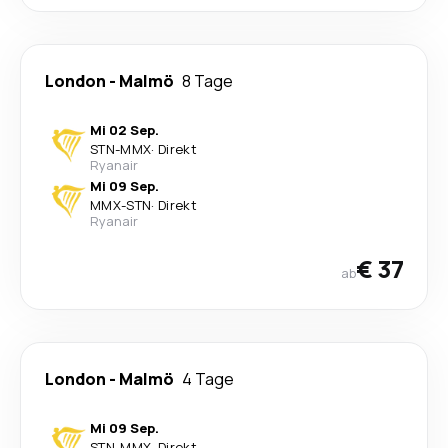
London
-
Malmö
8 Tage
Mi 02 Sep.
STN
-
MMX
·
Direkt
Ryanair
Mi 09 Sep.
MMX
-
STN
·
Direkt
Ryanair
€ 37
ab
London
-
Malmö
4 Tage
Mi 09 Sep.
STN
-
MMX
·
Direkt