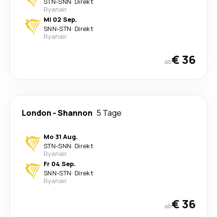
STN
-
SNN
·
Direkt
Ryanair
Mi 02 Sep.
SNN
-
STN
·
Direkt
Ryanair
€ 36
ab
London
-
Shannon
5 Tage
Mo 31 Aug.
STN
-
SNN
·
Direkt
Ryanair
Fr 04 Sep.
SNN
-
STN
·
Direkt
Ryanair
€ 36
ab