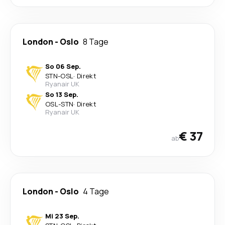
London
-
Oslo
8 Tage
So 06 Sep.
STN
-
OSL
·
Direkt
Ryanair UK
So 13 Sep.
OSL
-
STN
·
Direkt
Ryanair UK
€ 37
ab
London
-
Oslo
4 Tage
Mi 23 Sep.