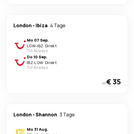
London
-
Ibiza
4 Tage
Mo 07 Sep.
LGW
-
IBZ
·
Direkt
TUI Airways
Do 10 Sep.
IBZ
-
LGW
·
Direkt
TUI Airways
€ 35
ab
London
-
Shannon
3 Tage
Mo 31 Aug.