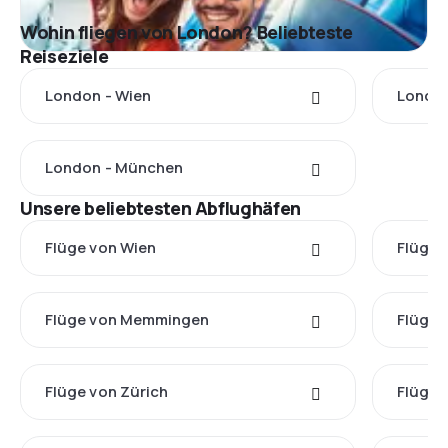
Wohin fliegen von London? Beliebteste
Reiseziele
London - Wien
London
London - München
Unsere beliebtesten Abflughäfen
Flüge von Wien
Flüge 
Flüge von Memmingen
Flüge 
Flüge von Zürich
Flüge 