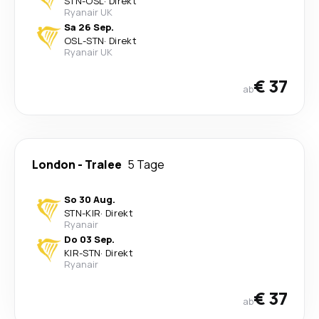
STN
-
OSL
·
Direkt
Ryanair UK
Sa 26 Sep.
OSL
-
STN
·
Direkt
Ryanair UK
€ 37
ab
London
-
Tralee
5 Tage
So 30 Aug.
STN
-
KIR
·
Direkt
Ryanair
Do 03 Sep.
KIR
-
STN
·
Direkt
Ryanair
€ 37
ab