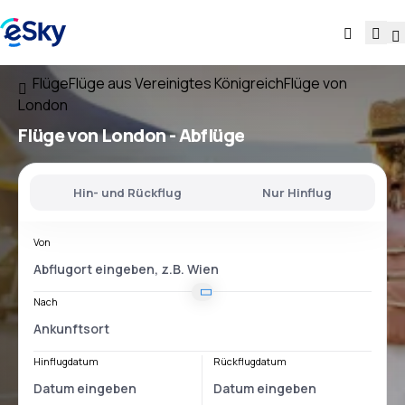
Flüge
Flüge aus Vereinigtes Königreich
Flüge von
London
Flüge
von London
- Abflüge
Hin- und Rückflug
Nur Hinflug
Von
Nach
Hinflugdatum
Rückflugdatum