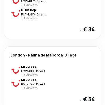
LGW
-
PUY
·
Direkt
TUI Airways
Di 08 Sep.
PUY
-
LGW
·
Direkt
TUI Airways
€ 34
ab
London
-
Palma de Mallorca
8 Tage
Mi 02 Sep.
LGW
-
PMI
·
Direkt
TUI Airways
Mi 09 Sep.
PMI
-
LGW
·
Direkt
TUI Airways
€ 34
ab