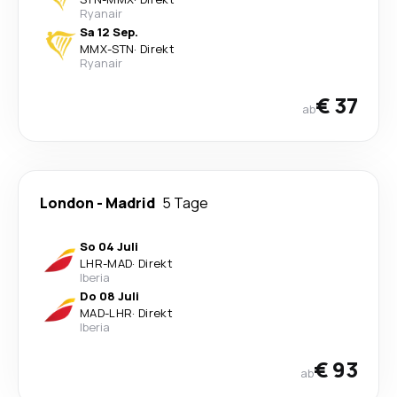
Ryanair
Sa 12 Sep.
MMX
-
STN
·
Direkt
Ryanair
€ 37
ab
London
-
Madrid
5 Tage
So 04 Juli
LHR
-
MAD
·
Direkt
Iberia
Do 08 Juli
MAD
-
LHR
·
Direkt
Iberia
€ 93
ab