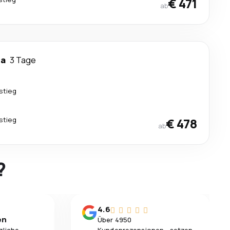
€ 471
ab
na
3 Tage
stieg
stieg
€ 478
ab
?
4.6
en
Über 4950