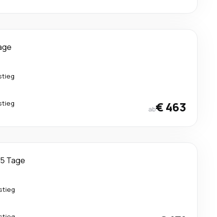
age
stieg
stieg
€ 463
ab
5 Tage
stieg
stieg