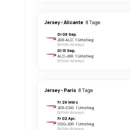
Jersey
-
Alicante
8 Tage
Di 08 Sep.
JER
-
ALC
·
1 Umstieg
British Airways
Di 15 Sep.
ALC
-
JER
·
1 Umstieg
British Airways
Jersey
-
Paris
8 Tage
Fr 26 März
JER
-
CDG
·
1 Umstieg
British Airways
Fr 02 Apr.
CDG
-
JER
·
1 Umstieg
British Airways