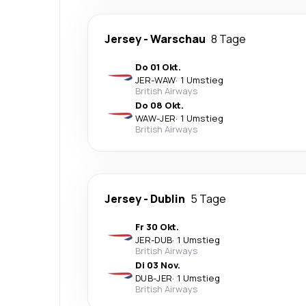
Jersey
-
Warschau
8 Tage
Do 01 Okt.
JER
-
WAW
·
1 Umstieg
British Airways
Do 08 Okt.
WAW
-
JER
·
1 Umstieg
British Airways
Jersey
-
Dublin
5 Tage
Fr 30 Okt.
JER
-
DUB
·
1 Umstieg
British Airways
Di 03 Nov.
DUB
-
JER
·
1 Umstieg
British Airways