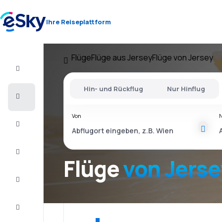
Ihre Reiseplattform
Flüge
Flüge aus Jersey
Flüge von Jersey
Flug+Hotel
Hin- und Rückflug
Nur Hinflug
Flüge
Von
Urlaub
Last
Minute
Flüge
von Jerse
Kurzurlaub
Unterkunft