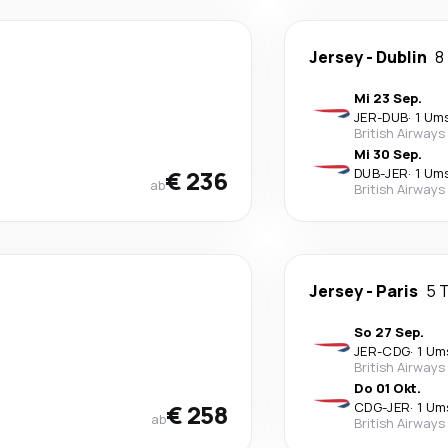
Jersey
-
Dublin
8
Mi 23 Sep.
JER
-
DUB
·
1 Um
British Airways
Mi 30 Sep.
€ 236
DUB
-
JER
·
1 Um
ab
British Airways
Jersey
-
Paris
5 
So 27 Sep.
JER
-
CDG
·
1 Um
British Airways
Do 01 Okt.
€ 258
CDG
-
JER
·
1 Um
ab
British Airways