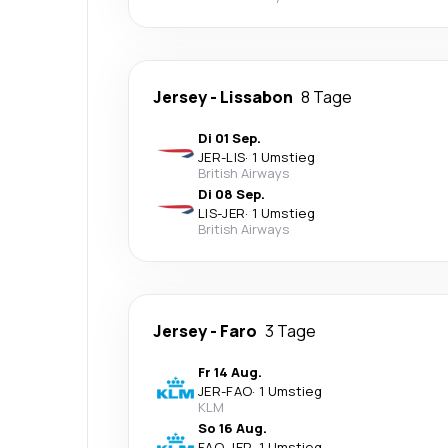
Jersey
-
Lissabon
8 Tage
Di 01 Sep.
JER
-
LIS
·
1 Umstieg
British Airways
Di 08 Sep.
LIS
-
JER
·
1 Umstieg
British Airways
Jersey
-
Faro
3 Tage
Fr 14 Aug.
JER
-
FAO
·
1 Umstieg
KLM
So 16 Aug.
FAO
-
JER
·
1 Umstieg