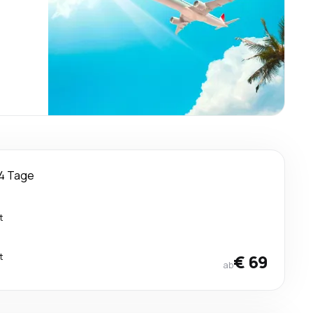
4 Tage
t
t
€ 69
ab