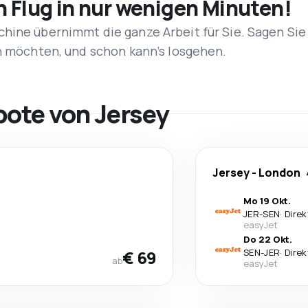
n Flug in nur wenigen Minuten!
hine übernimmt die ganze Arbeit für Sie. Sagen Sie
en möchten, und schon kann’s losgehen.
bote von Jersey
Jersey
-
London
Mo 19 Okt.
JER
-
SEN
·
Direk
easyJet
Do 22 Okt.
€ 69
SEN
-
JER
·
Direk
ab
easyJet