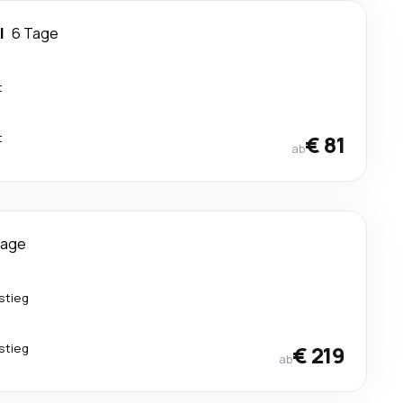
l
6 Tage
t
t
€ 81
ab
Tage
stieg
stieg
€ 219
ab