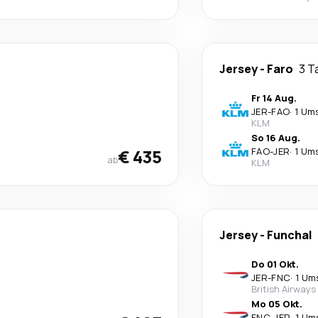
Jersey
-
Faro
3 T
Fr 14 Aug.
JER
-
FAO
·
1 Um
KLM
So 16 Aug.
€ 435
FAO
-
JER
·
1 Um
ab
KLM
Jersey
-
Funchal
Do 01 Okt.
JER
-
FNC
·
1 Um
British Airways
Mo 05 Okt.
FNC
-
JER
·
1 Um