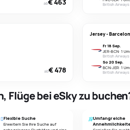
€ 463
ab
British Airways
Jersey
-
Barcelo
Fr 18 Sep.
JER
-
BCN
·
1 Um
British Airways
So 20 Sep.
€ 478
BCN
-
JER
·
1 Um
ab
British Airways
h, Flüge bei eSky zu buchen
Flexible Suche
Umfangreiche
Annehmlichkeit
Erweitern Sie Ihre Suche auf