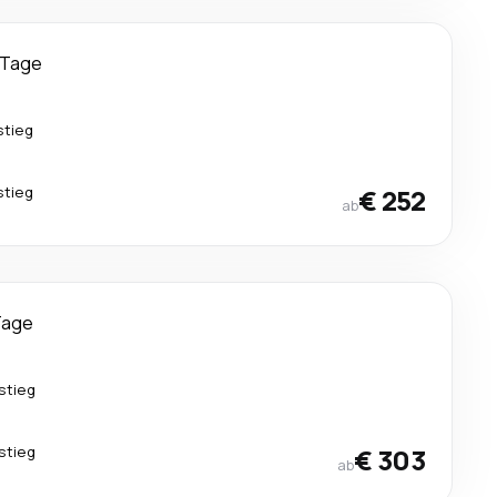
 Tage
stieg
stieg
€ 252
ab
Tage
stieg
stieg
€ 303
ab