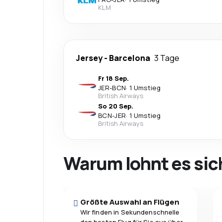
KLM
Jersey
-
Barcelona
3 Tage
Fr 18 Sep.
JER
-
BCN
·
1 Umstieg
British Airways
So 20 Sep.
BCN
-
JER
·
1 Umstieg
British Airways
Warum lohnt es sic
Größte Auswahl an Flügen
Wir finden in Sekundenschnelle