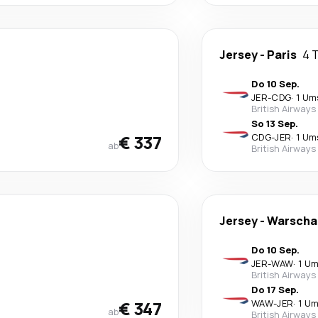
Jersey
-
Paris
4 
Do 10 Sep.
JER
-
CDG
·
1 Um
British Airways
So 13 Sep.
€ 337
CDG
-
JER
·
1 Um
ab
British Airways
Jersey
-
Warscha
Do 10 Sep.
JER
-
WAW
·
1 Um
British Airways
Do 17 Sep.
€ 347
WAW
-
JER
·
1 Um
ab
British Airways