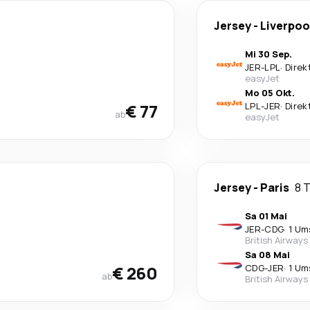
Jersey
-
Liverpoo
Mi 30 Sep.
JER
-
LPL
·
Direk
easyJet
Mo 05 Okt.
€ 77
LPL
-
JER
·
Direk
ab
easyJet
Jersey
-
Paris
8 
Sa 01 Mai
JER
-
CDG
·
1 Um
British Airways
Sa 08 Mai
€ 260
CDG
-
JER
·
1 Um
ab
British Airways