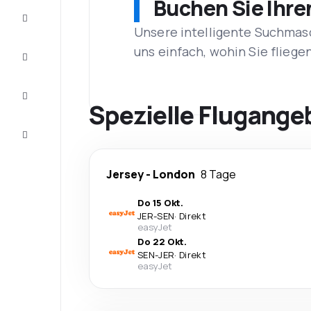
Buchen Sie Ihre
Schnäppchen
Unsere intelligente Suchmasc
uns einfach, wohin Sie flieg
Vervollständigen
Sie die Reise
Inspirationen
und
Spezielle Flugange
Ratschläge
Kundenservice
Jersey
-
London
8 Tage
Do 15 Okt.
JER
-
SEN
·
Direkt
easyJet
Do 22 Okt.
SEN
-
JER
·
Direkt
easyJet