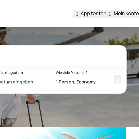
App testen
Mein Konto
ückflugdatum
Wie viele Personen?