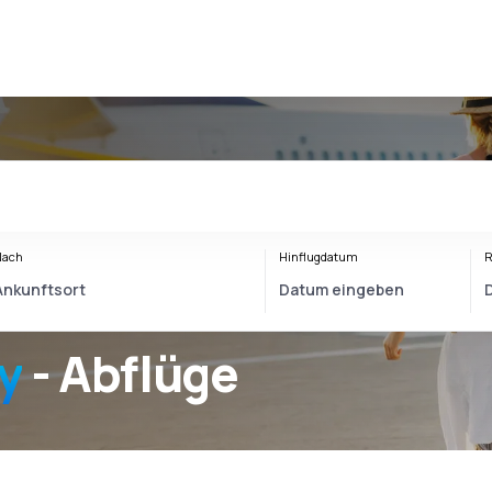
Nach
Hinflugdatum
R
y
- Abflüge