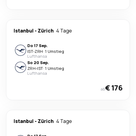
Istanbul
-
Zürich
4 Tage
Do 17 Sep.
IST
-
ZRH
·
1 Umstieg
Lufthansa
So 20 Sep.
ZRH
-
IST
·
1 Umstieg
Lufthansa
€ 176
ab
Istanbul
-
Zürich
4 Tage