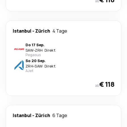
ab
Istanbul
-
Zürich
4 Tage
Do 17 Sep.
SAW
-
ZRH
·
Direkt
Pegasus
So 20 Sep.
ZRH
-
SAW
·
Direkt
AJet
€ 118
ab
Istanbul
-
Zürich
6 Tage