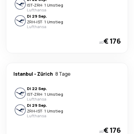
IST
-
ZRH
·
1 Umstieg
Lufthansa
Di 29 Sep.
ZRH
-
IST
·
1 Umstieg
Lufthansa
€ 176
ab
Istanbul
-
Zürich
8 Tage
Di 22 Sep.
IST
-
ZRH
·
1 Umstieg
Lufthansa
Di 29 Sep.
ZRH
-
IST
·
1 Umstieg
Lufthansa
€ 176
ab