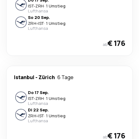
Do 17 Sep.
IST
-
ZRH
·
1 Umstieg
Lufthansa
So 20 Sep.
ZRH
-
IST
·
1 Umstieg
Lufthansa
€ 176
ab
Istanbul
-
Zürich
6 Tage
Do 17 Sep.
IST
-
ZRH
·
1 Umstieg
Lufthansa
Di 22 Sep.
ZRH
-
IST
·
1 Umstieg
Lufthansa
€ 176
ab