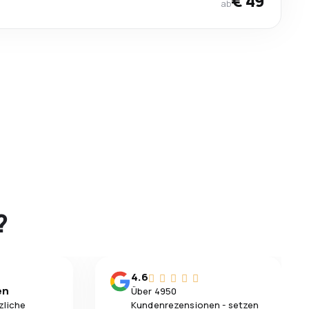
€ 49
ab
?
4.6
en
Über 4950
zliche
Kundenrezensionen - setzen