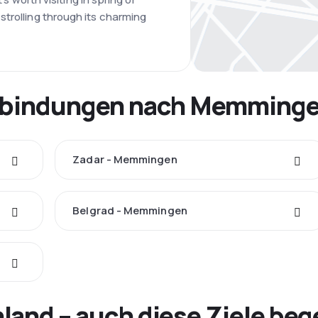
trolling through its charming
erbindungen nach Memming
Zadar - Memmingen
Belgrad - Memmingen
land – auch diese Ziele beg