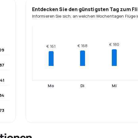
Entdecken Sie den günstigsten Tag zum Fl
Informieren Sie sich, an welchen Wochentagen Flüge i
€ 180
€ 168
€ 161
09
187
141
Mo
Di
Mi
184
173
tionen