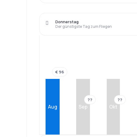
Donnerstag
Der günstigste Tag zum Fliegen
€ 96
??
??
Aug
Sep
Okt