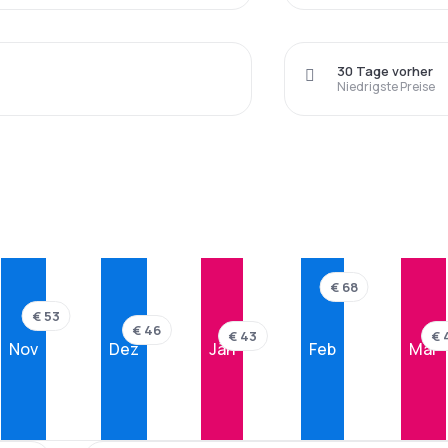
30 Tage vorher
Niedrigste Preise
€ 68
€ 53
€ 46
€ 43
€ 
Nov
Dez
Jän
Feb
Mär