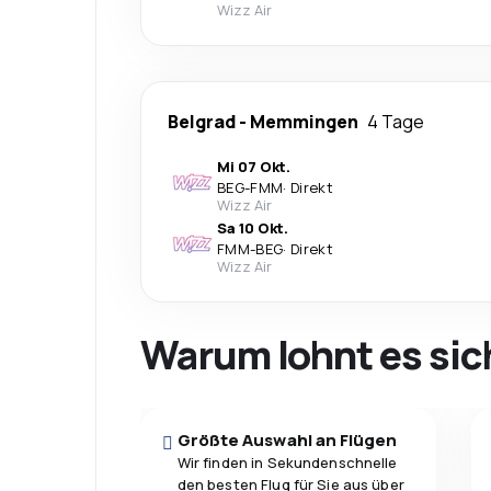
Wizz Air
Belgrad
-
Memmingen
4 Tage
Mi 07 Okt.
BEG
-
FMM
·
Direkt
Wizz Air
Sa 10 Okt.
FMM
-
BEG
·
Direkt
Wizz Air
Warum lohnt es sic
Größte Auswahl an Flügen
Wir finden in Sekundenschnelle
den besten Flug für Sie aus über