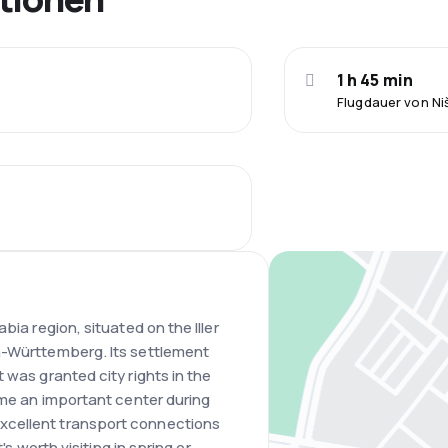
1 h 45 min
Flugdauer von Ni
bia region, situated on the Iller
n-Württemberg. Its settlement
 was granted city rights in the
came an important center during
xcellent transport connections
's worth visiting in spring or