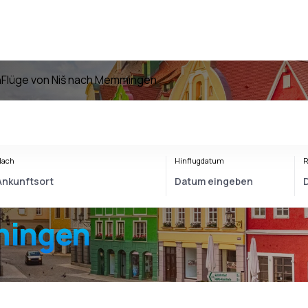
n
Flüge von Niš nach Memmingen
Nach
Hinflugdatum
R
mingen