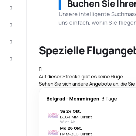
Buchen Sie Ihre
Schnäppchen
Unsere intelligente Suchmasc
uns einfach, wohin Sie flieg
Vervollständigen
Sie die Reise
Inspirationen
und
Spezielle Flugang
Ratschläge
Kundenservice
Auf dieser Strecke gibt es keine Flüge
Sehen Sie sich andere Angebote an, die Si
Belgrad
-
Memmingen
3 Tage
Sa 24 Okt.
BEG
-
FMM
·
Direkt
Wizz Air
Mo 26 Okt.
FMM
-
BEG
·
Direkt