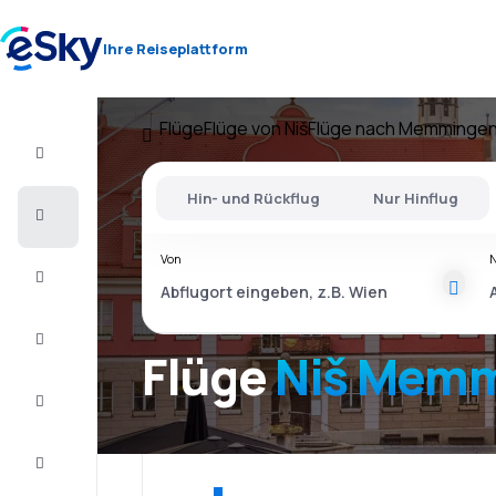
Ihre Reiseplattform
Flüge
Flüge von Niš
Flüge nach Memminge
Flug+Hotel
Hin- und Rückflug
Nur Hinflug
Flüge
Von
Urlaub
Last
Minute
Flüge
Niš Mem
Kurzurlaub
Unterkunft