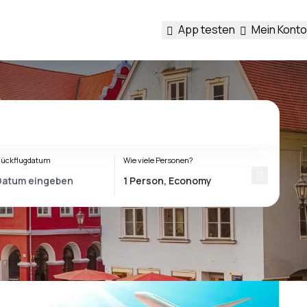
App testen
Mein Konto
ückflugdatum
Wie viele Personen?