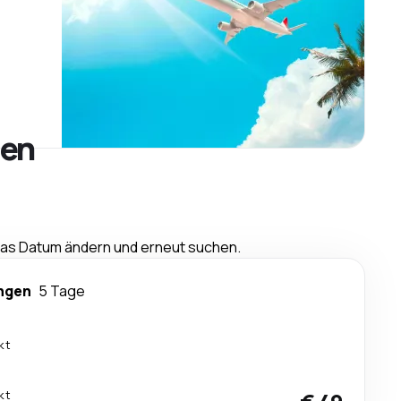
gen
 das Datum ändern und erneut suchen.
ngen
5 Tage
kt
kt