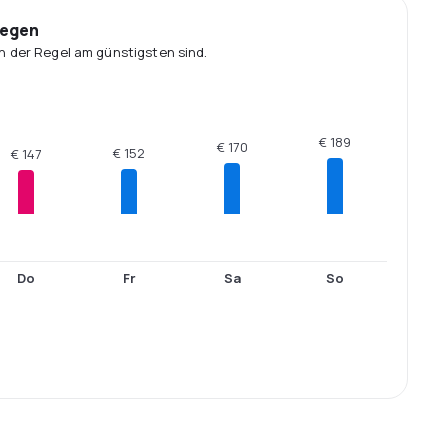
iegen
n der Regel am günstigsten sind.
€ 189
€ 170
€ 152
€ 147
Do
Fr
Sa
So