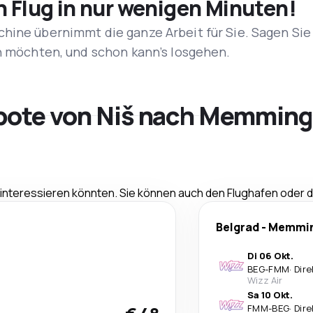
n Flug in nur wenigen Minuten!
hine übernimmt die ganze Arbeit für Sie. Sagen Sie
en möchten, und schon kann’s losgehen.
ebote von Niš nach Memmin
e interessieren könnten. Sie können auch den Flughafen oder
Belgrad
-
Memmi
Di 06 Okt.
BEG
-
FMM
·
Dire
Wizz Air
Sa 10 Okt.
FMM
-
BEG
·
Dire