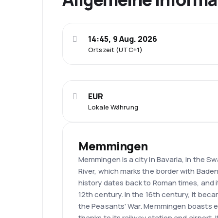
14:45, 9 Aug. 2026
Ortszeit (UTC+1)
EUR
Lokale Währung
Memmingen
Memmingen is a city in Bavaria, in the Swa
River, which marks the border with Bade
history dates back to Roman times, and it
12th century. In the 16th century, it be
the Peasants' War. Memmingen boasts e
thanks to its railway station and airport. It