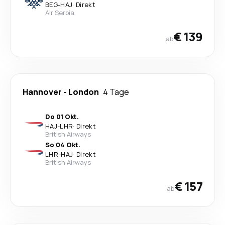
BEG
-
HAJ
·
Direkt
Air Serbia
€ 139
ab
Hannover
-
London
4 Tage
Do 01 Okt.
HAJ
-
LHR
·
Direkt
British Airways
So 04 Okt.
LHR
-
HAJ
·
Direkt
British Airways
€ 157
ab