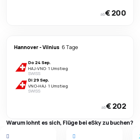
€ 200
ab
Hannover
-
Vilnius
6 Tage
Do 24 Sep.
HAJ
-
VNO
·
1 Umstieg
SWISS
Di 29 Sep.
VNO
-
HAJ
·
1 Umstieg
SWISS
€ 202
ab
Warum lohnt es sich, Flüge bei eSky zu buchen?