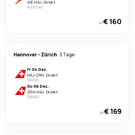
VIE
-
HAJ
·
Direkt
Austrian
€ 160
ab
Hannover
-
Zürich
3 Tage
Fr 04 Dez.
HAJ
-
ZRH
·
Direkt
SWISS
So 06 Dez.
ZRH
-
HAJ
·
Direkt
SWISS
€ 169
ab