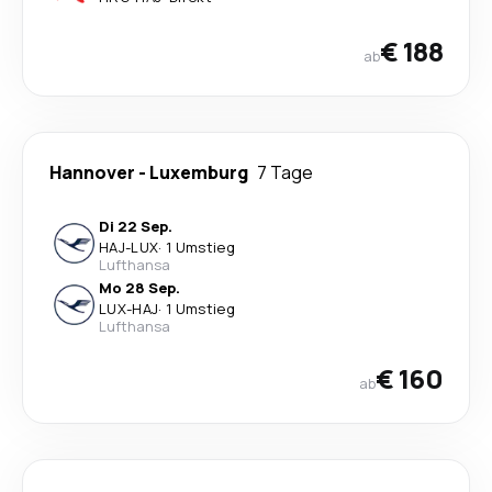
€ 188
ab
Hannover
-
Luxemburg
7 Tage
Di 22 Sep.
HAJ
-
LUX
·
1 Umstieg
Lufthansa
Mo 28 Sep.
LUX
-
HAJ
·
1 Umstieg
Lufthansa
€ 160
ab