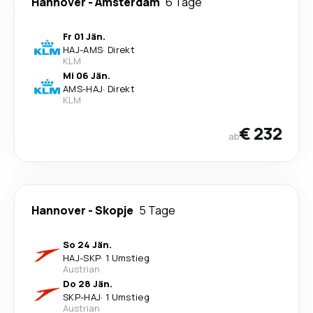
Hannover
-
Amsterdam
6 Tage
Fr 01 Jän.
HAJ
-
AMS
·
Direkt
KLM
Mi 06 Jän.
AMS
-
HAJ
·
Direkt
KLM
€ 232
ab
Hannover
-
Skopje
5 Tage
So 24 Jän.
HAJ
-
SKP
·
1 Umstieg
Austrian
Do 28 Jän.
SKP
-
HAJ
·
1 Umstieg
Austrian