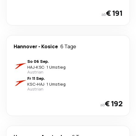
€ 191
ab
Hannover
-
Kosice
6 Tage
So 06 Sep.
HAJ
-
KSC
·
1 Umstieg
Austrian
Fr 11 Sep.
KSC
-
HAJ
·
1 Umstieg
Austrian
€ 192
ab