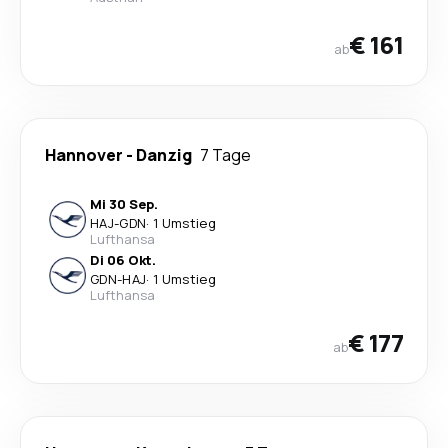
€ 161
ab
Hannover
-
Danzig
7 Tage
Mi 30 Sep.
HAJ
-
GDN
·
1 Umstieg
Lufthansa
Di 06 Okt.
GDN
-
HAJ
·
1 Umstieg
Lufthansa
€ 177
ab