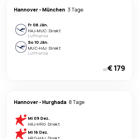
Hannover
-
München
3 Tage
Fr 08 Jän.
HAJ
-
MUC
·
Direkt
Lufthansa
So 10 Jän.
MUC
-
HAJ
·
Direkt
Lufthansa
€ 179
ab
Hannover
-
Hurghada
8 Tage
Mi 09 Dez.
HAJ
-
HRG
·
Direkt
Mi 16 Dez.
HRG
-
HAJ
·
Direkt