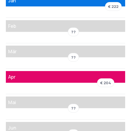
Jän
€ 222
Feb
??
Mär
??
Apr
€ 204
Mai
??
Jun