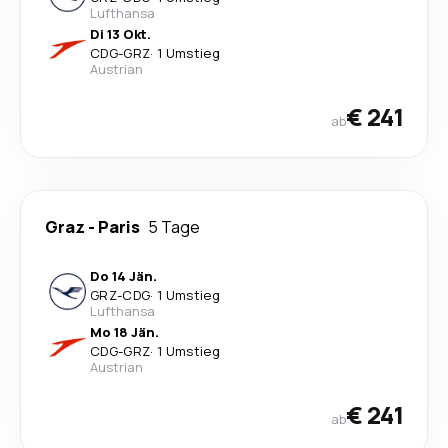
Lufthansa
Di 13 Okt.
CDG
-
GRZ
·
1 Umstieg
Austrian
€ 241
ab
Graz
-
Paris
5 Tage
Do 14 Jän.
GRZ
-
CDG
·
1 Umstieg
Lufthansa
Mo 18 Jän.
CDG
-
GRZ
·
1 Umstieg
Austrian
€ 241
ab