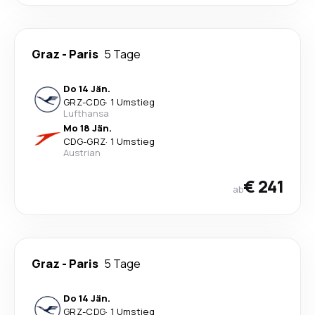
Graz
-
Paris
5 Tage
Do 14 Jän.
GRZ
-
CDG
·
1 Umstieg
Lufthansa
Mo 18 Jän.
CDG
-
GRZ
·
1 Umstieg
Austrian
€ 241
ab
Graz
-
Paris
5 Tage
Do 14 Jän.
GRZ
-
CDG
·
1 Umstieg