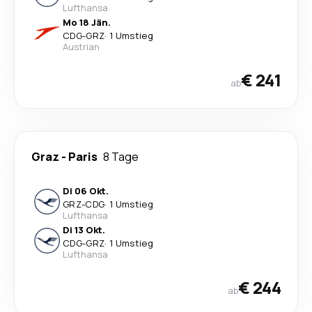
Lufthansa
Mo 18 Jän.
CDG
-
GRZ
·
1 Umstieg
Austrian
€ 241
ab
Graz
-
Paris
8 Tage
Di 06 Okt.
GRZ
-
CDG
·
1 Umstieg
Lufthansa
Di 13 Okt.
CDG
-
GRZ
·
1 Umstieg
Lufthansa
€ 244
ab