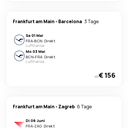
Frankfurt am Main
-
Barcelona
3 Tage
Sa 01 Mai
FRA
-
BCN
·
Direkt
Lufthansa
Mo 03 Mai
BCN
-
FRA
·
Direkt
Lufthansa
€ 156
ab
Frankfurt am Main
-
Zagreb
6 Tage
Di 08 Juni
FRA
-
ZAG
·
Direkt