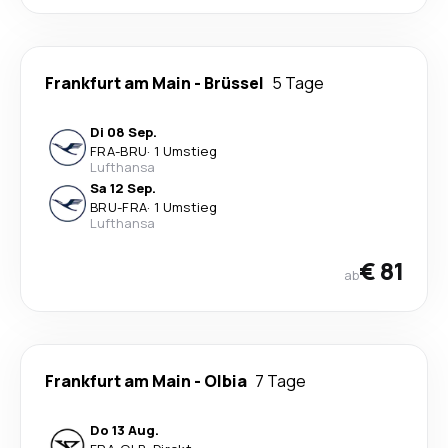
Frankfurt am Main
-
Brüssel
5 Tage
Di 08 Sep.
FRA
-
BRU
·
1 Umstieg
Lufthansa
Sa 12 Sep.
BRU
-
FRA
·
1 Umstieg
Lufthansa
€ 81
ab
Frankfurt am Main
-
Olbia
7 Tage
Do 13 Aug.