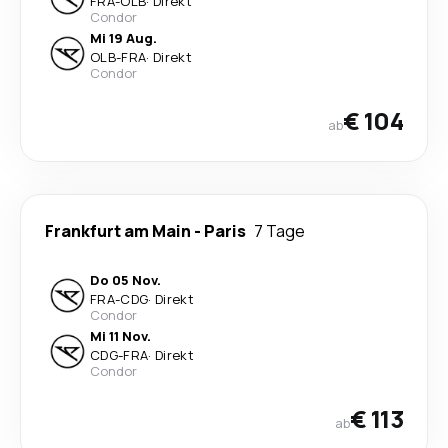
FRA
-
OLB
·
Direkt
Condor
Mi 19 Aug.
OLB
-
FRA
·
Direkt
Condor
€ 104
ab
Frankfurt am Main
-
Paris
7 Tage
Do 05 Nov.
FRA
-
CDG
·
Direkt
Condor
Mi 11 Nov.
CDG
-
FRA
·
Direkt
Condor
€ 113
ab