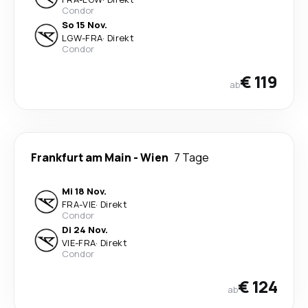
Condor
So 15 Nov.
LGW
-
FRA
·
Direkt
Condor
€ 119
ab
Frankfurt am Main
-
Wien
7 Tage
Mi 18 Nov.
FRA
-
VIE
·
Direkt
Condor
Di 24 Nov.
VIE
-
FRA
·
Direkt
Condor
€ 124
ab