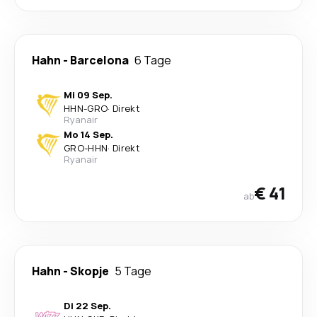
Hahn
-
Barcelona
6 Tage
Mi 09 Sep.
HHN
-
GRO
·
Direkt
Ryanair
Mo 14 Sep.
GRO
-
HHN
·
Direkt
Ryanair
€ 41
ab
Hahn
-
Skopje
5 Tage
Di 22 Sep.