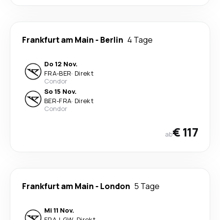
Frankfurt am Main
-
Berlin
4 Tage
Do 12 Nov.
FRA
-
BER
·
Direkt
Condor
So 15 Nov.
BER
-
FRA
·
Direkt
Condor
€ 117
ab
Frankfurt am Main
-
London
5 Tage
Mi 11 Nov.
FRA
-
LGW
·
Direkt