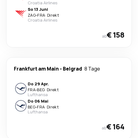
Croatia Airlines
So 13 Juni
ZAG
-
FRA
·
Direkt
Croatia Airlines
€ 158
ab
Frankfurt am Main
-
Belgrad
8 Tage
Do 29 Apr.
FRA
-
BEG
·
Direkt
Lufthansa
Do 06 Mai
BEG
-
FRA
·
Direkt
Lufthansa
€ 164
ab