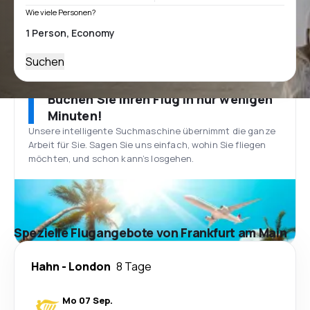
Wie viele Personen?
Suchen
Buchen Sie Ihren Flug in nur wenigen
Minuten!
Unsere intelligente Suchmaschine übernimmt die ganze
Arbeit für Sie. Sagen Sie uns einfach, wohin Sie fliegen
möchten, und schon kann’s losgehen.
Spezielle Flugangebote von Frankfurt am Main
Hahn
-
London
8 Tage
Mo 07 Sep.