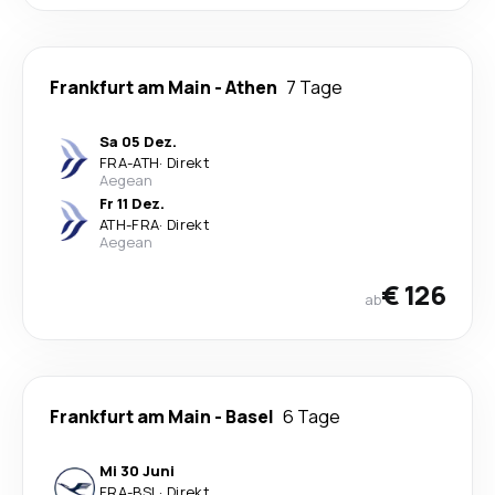
Frankfurt am Main
-
Athen
7 Tage
Sa 05 Dez.
FRA
-
ATH
·
Direkt
Aegean
Fr 11 Dez.
ATH
-
FRA
·
Direkt
Aegean
€ 126
ab
Frankfurt am Main
-
Basel
6 Tage
Mi 30 Juni
FRA
-
BSL
·
Direkt