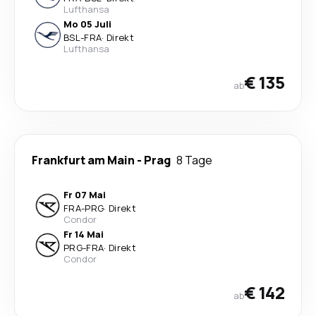
Lufthansa
Mo 05 Juli
BSL
-
FRA
·
Direkt
Lufthansa
€ 135
ab
Frankfurt am Main
-
Prag
8 Tage
Fr 07 Mai
FRA
-
PRG
·
Direkt
Condor
Fr 14 Mai
PRG
-
FRA
·
Direkt
Condor
€ 142
ab