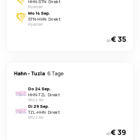
HHN
-
STN
·
Direkt
Ryanair
Mo 14 Sep.
STN
-
HHN
·
Direkt
Ryanair
€ 35
ab
Hahn
-
Tuzla
6 Tage
Do 24 Sep.
HHN
-
TZL
·
Direkt
Wizz Air
Di 29 Sep.
TZL
-
HHN
·
Direkt
Wizz Air
€ 39
ab