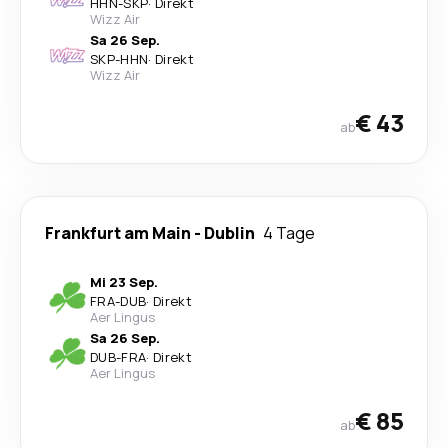
HHN
-
SKP
·
Direkt
Wizz Air
Sa 26 Sep.
SKP
-
HHN
·
Direkt
Wizz Air
€ 43
ab
Frankfurt am Main
-
Dublin
4 Tage
Mi 23 Sep.
FRA
-
DUB
·
Direkt
Aer Lingus
Sa 26 Sep.
DUB
-
FRA
·
Direkt
Aer Lingus
€ 85
ab