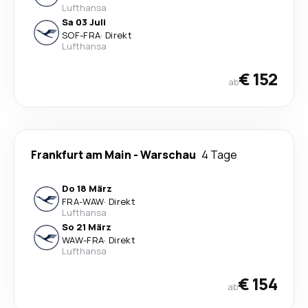
Lufthansa
Sa 03 Juli
SOF
-
FRA
·
Direkt
Lufthansa
€ 152
ab
Frankfurt am Main
-
Warschau
4 Tage
Do 18 März
FRA
-
WAW
·
Direkt
Lufthansa
So 21 März
WAW
-
FRA
·
Direkt
Lufthansa
€ 154
ab