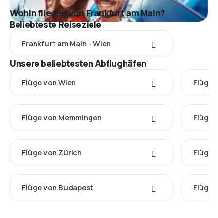
Wohin fliegen von Frankfurt am Main?
Beliebteste Reiseziele
Frankfurt am Main - Wien
Unsere beliebtesten Abflughäfen
Flüge von Wien
Flüge 
Flüge von Memmingen
Flüge 
Flüge von Zürich
Flüge 
Flüge von Budapest
Flüge 