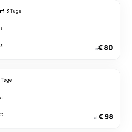
rf
3 Tage
kt
kt
€ 80
ab
 Tage
kt
kt
€ 98
ab