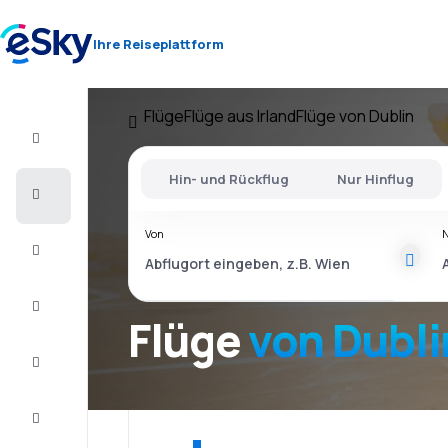
Ihre Reiseplattform
Flüge
Flüge aus Irland
Flüge von Dublin
Flug+Hotel
Hin- und Rückflug
Nur Hinflug
Flüge
Von
Urlaub
Last
Minute
Flüge
von Dubli
Kurzurlaub
Unterkunft