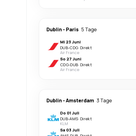
Dublin
-
Paris
5 Tage
Mi 23 Juni
DUB
-
CDG
·
Direkt
Air France
So 27 Juni
CDG
-
DUB
·
Direkt
Air France
Dublin
-
Amsterdam
3 Tage
Do 01 Juli
DUB
-
AMS
·
Direkt
KLM
Sa 03 Juli
AMS
-
DUB
·
Direkt