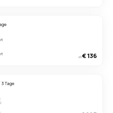
Tage
kt
kt
€ 136
ab
3 Tage
t
l
t