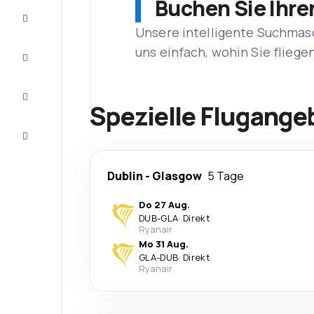
Buchen Sie Ihre
Schnäppchen
Unsere intelligente Suchmasc
uns einfach, wohin Sie flieg
Vervollständigen
Sie die Reise
Inspirationen
und
Spezielle Flugange
Ratschläge
Kundenservice
Dublin
-
Glasgow
5 Tage
Do 27 Aug.
DUB
-
GLA
·
Direkt
Ryanair
Mo 31 Aug.
GLA
-
DUB
·
Direkt
Ryanair