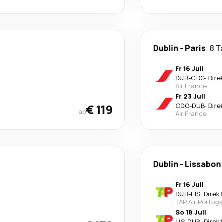
Dublin
-
Paris
8 
Fr 16 Juli
DUB
-
CDG
·
Dire
Air France
Fr 23 Juli
€ 119
CDG
-
DUB
·
Dire
ab
Air France
Dublin
-
Lissabon
Fr 16 Juli
DUB
-
LIS
·
Direk
TAP Air Portuga
So 18 Juli
LIS
-
DUB
·
Direk