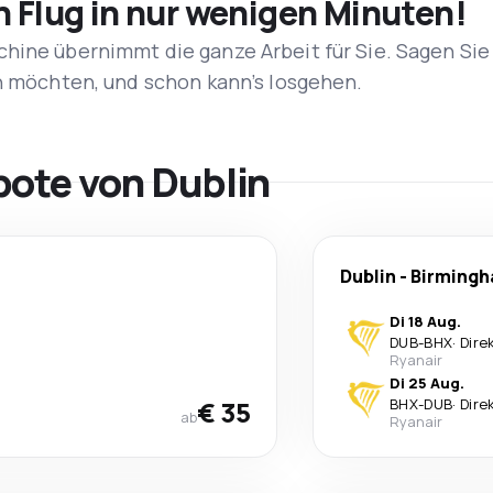
n Flug in nur wenigen Minuten!
hine übernimmt die ganze Arbeit für Sie. Sagen Sie
en möchten, und schon kann’s losgehen.
bote von Dublin
Dublin
-
Birming
Di 18 Aug.
DUB
-
BHX
·
Dire
Ryanair
Di 25 Aug.
€ 35
BHX
-
DUB
·
Dire
ab
Ryanair