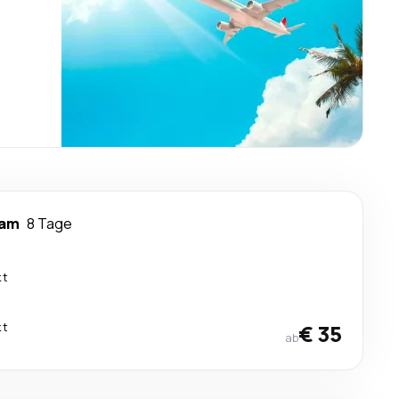
ham
8 Tage
kt
kt
€ 35
ab