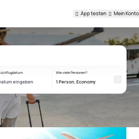
App testen
Mein Konto
ückflugdatum
Wie viele Personen?