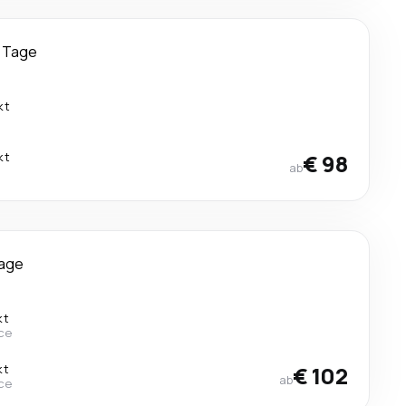
 Tage
kt
kt
€ 98
ab
Tage
kt
ce
kt
€ 102
ab
ce