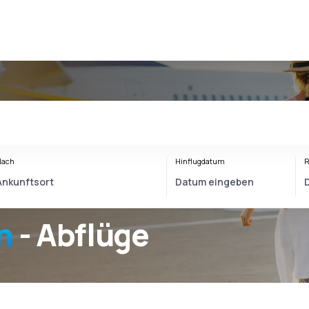
Nach
Hinflugdatum
R
n
- Abflüge