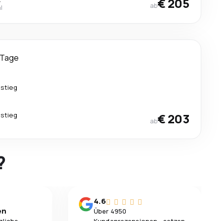
€ 205
ab
l
 Tage
stieg
stieg
€ 203
ab
?
4.6
en
Über 4950