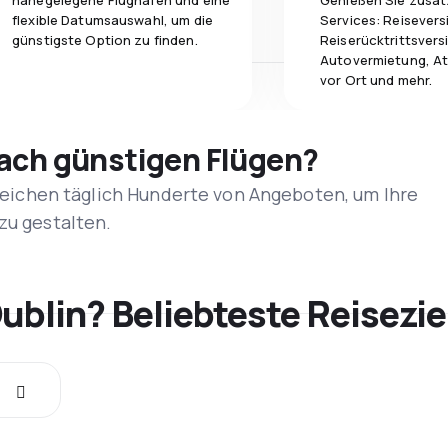
nahegelegene Flughäfen und eine
Genießen Sie zusät
flexible Datumsauswahl, um die
Services: Reisevers
günstigste Option zu finden.
Reiserücktrittsvers
Autovermietung, At
vor Ort und mehr.
nach günstigen Flügen?
rgleichen täglich Hunderte von Angeboten, um Ihre
zu gestalten.
ublin? Beliebteste Reisezie