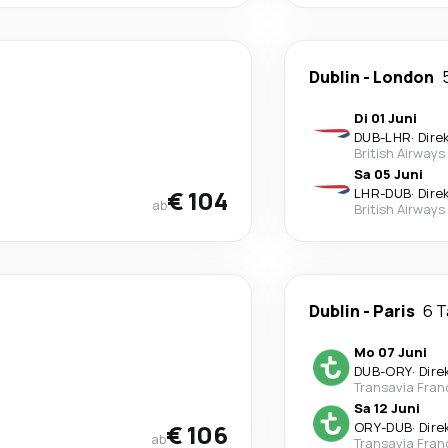
Dublin
-
London
Di 01 Juni
DUB
-
LHR
·
Dire
British Airways
Sa 05 Juni
€ 104
LHR
-
DUB
·
Dire
ab
British Airways
Dublin
-
Paris
6 
Mo 07 Juni
DUB
-
ORY
·
Dire
Transavia Fran
Sa 12 Juni
€ 106
ORY
-
DUB
·
Dire
ab
Transavia Fran