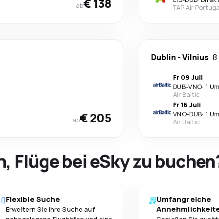
€ 138
ab
TAP Air Portuga
Dublin
-
Vilnius
8
Fr 09 Juli
DUB
-
VNO
·
1 Um
Air Baltic
Fr 16 Juli
€ 205
VNO
-
DUB
·
1 Um
ab
Air Baltic
h, Flüge bei eSky zu buchen
Flexible Suche
Umfangreiche
Annehmlichkeit
Erweitern Sie Ihre Suche auf