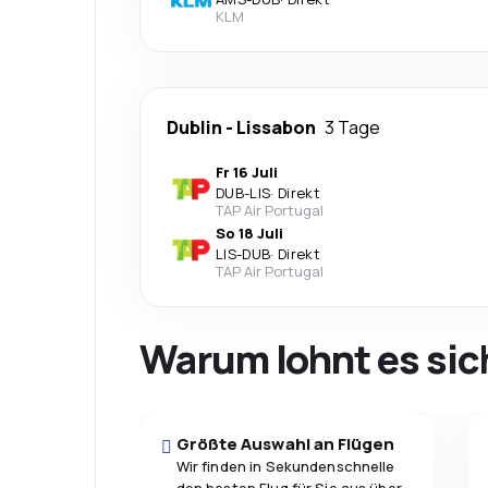
KLM
Dublin
-
Lissabon
3 Tage
Fr 16 Juli
DUB
-
LIS
·
Direkt
TAP Air Portugal
So 18 Juli
LIS
-
DUB
·
Direkt
TAP Air Portugal
Warum lohnt es sic
Größte Auswahl an Flügen
Wir finden in Sekundenschnelle