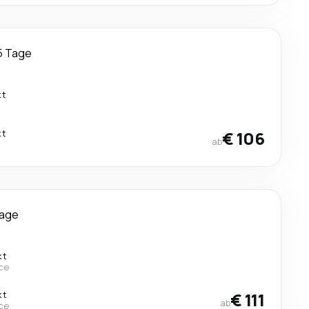
5 Tage
kt
kt
€ 106
ab
Tage
kt
ce
kt
€ 111
ab
ce