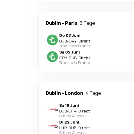
Dublin
-
Paris
3 Tage
Do 03 Juni
DUB
-
ORY
·
Direkt
Transavia France
Sa 05 Juni
ORY
-
DUB
·
Direkt
Transavia France
Dublin
-
London
4 Tage
Sa 19 Juni
DUB
-
LHR
·
Direkt
British Airways
Di 22 Juni
LHR
-
DUB
·
Direkt
British Airways