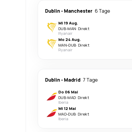
Dublin
-
Manchester
6 Tage
Mi 19 Aug.
DUB
-
MAN
·
Direkt
Ryanair
Mo 24 Aug.
MAN
-
DUB
·
Direkt
Ryanair
Dublin
-
Madrid
7 Tage
Do 06 Mai
DUB
-
MAD
·
Direkt
Iberia
Mi 12 Mai
MAD
-
DUB
·
Direkt
Iberia