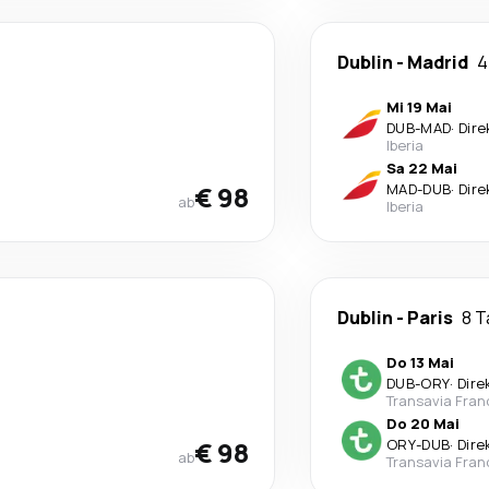
Dublin
-
Madrid
4
Mi 19 Mai
DUB
-
MAD
·
Dire
Iberia
Sa 22 Mai
€ 98
MAD
-
DUB
·
Dire
ab
Iberia
Dublin
-
Paris
8 
Do 13 Mai
DUB
-
ORY
·
Dire
Transavia Fran
Do 20 Mai
€ 98
ORY
-
DUB
·
Dire
ab
Transavia Fran