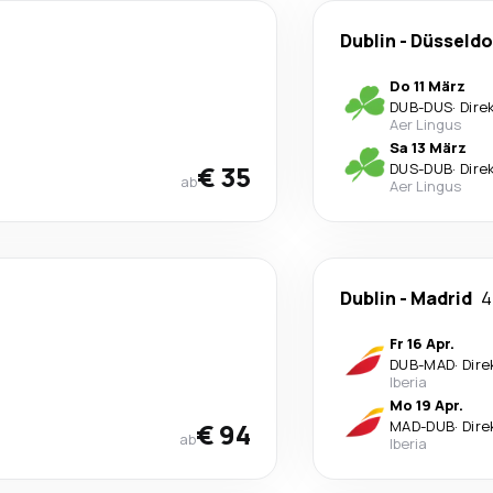
Dublin
-
Düsseldo
Do 11 März
DUB
-
DUS
·
Dire
Aer Lingus
Sa 13 März
€ 35
DUS
-
DUB
·
Dire
ab
Aer Lingus
Dublin
-
Madrid
4
Fr 16 Apr.
DUB
-
MAD
·
Dire
Iberia
Mo 19 Apr.
€ 94
MAD
-
DUB
·
Dire
ab
Iberia