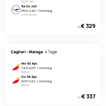
Austrian
Sa 24 Juli
PRG
-
CAG
·
1 Umstieg
Lufthansa
€ 329
ab
Cagliari
-
Malaga
4 Tage
Mo 05 Apr.
CAG
-
AGP
·
1 Umstieg
Iberia
Do 08 Apr.
AGP
-
CAG
·
1 Umstieg
Iberia
€ 337
ab