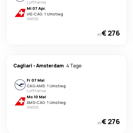
Lufthansa
Mi 07 Apr.
VIE
-
CAG
·
1 Umstieg
SWISS
€ 276
ab
Cagliari
-
Amsterdam
4 Tage
Fr 07 Mai
CAG
-
AMS
·
1 Umstieg
Lufthansa
Mo 10 Mai
AMS
-
CAG
·
1 Umstieg
SWISS
€ 276
ab