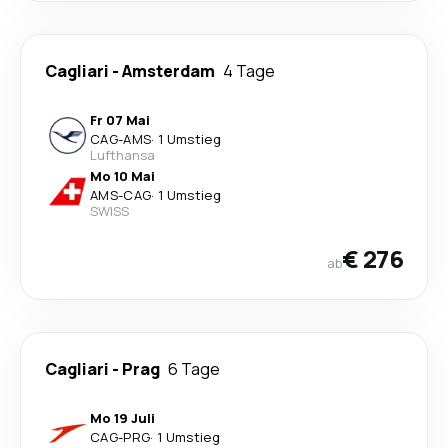
Cagliari
-
Amsterdam
4 Tage
Fr 07 Mai
CAG
-
AMS
·
1 Umstieg
Lufthansa
Mo 10 Mai
AMS
-
CAG
·
1 Umstieg
SWISS
€ 276
ab
Cagliari
-
Prag
6 Tage
Mo 19 Juli
CAG
-
PRG
·
1 Umstieg