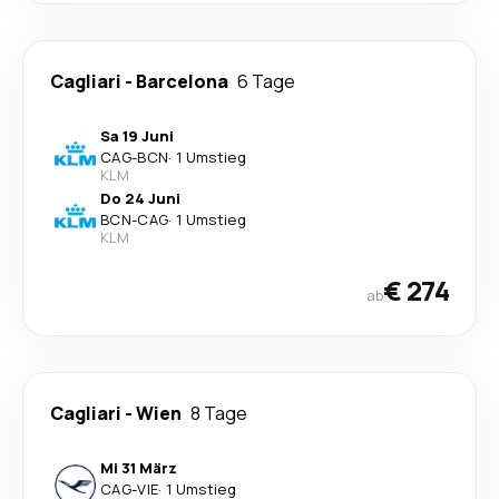
Cagliari
-
Barcelona
6 Tage
Sa 19 Juni
CAG
-
BCN
·
1 Umstieg
KLM
Do 24 Juni
BCN
-
CAG
·
1 Umstieg
KLM
€ 274
ab
Cagliari
-
Wien
8 Tage
Mi 31 März
CAG
-
VIE
·
1 Umstieg