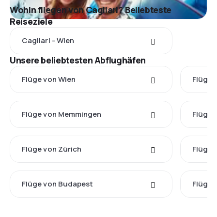
Wohin fliegen von Cagliari? Beliebteste
Reiseziele
Cagliari - Wien
Unsere beliebtesten Abflughäfen
Flüge von Wien
Flüge 
Flüge von Memmingen
Flüge 
Flüge von Zürich
Flüge 
Flüge von Budapest
Flüge 