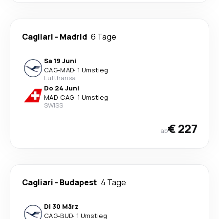
Cagliari
-
Madrid
6 Tage
Sa 19 Juni
CAG
-
MAD
·
1 Umstieg
Lufthansa
Do 24 Juni
MAD
-
CAG
·
1 Umstieg
SWISS
€ 227
ab
Cagliari
-
Budapest
4 Tage
Di 30 März
CAG
-
BUD
·
1 Umstieg