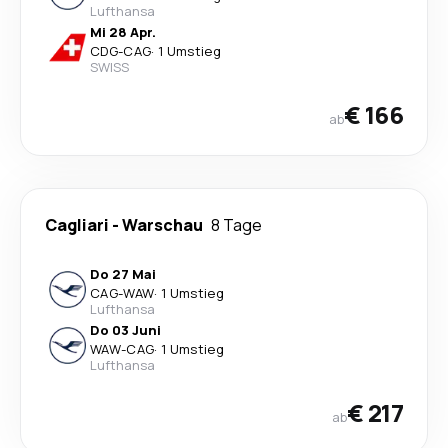
Lufthansa
Mi 28 Apr.
CDG
-
CAG
·
1 Umstieg
SWISS
€ 166
ab
Cagliari
-
Warschau
8 Tage
Do 27 Mai
CAG
-
WAW
·
1 Umstieg
Lufthansa
Do 03 Juni
WAW
-
CAG
·
1 Umstieg
Lufthansa
€ 217
ab