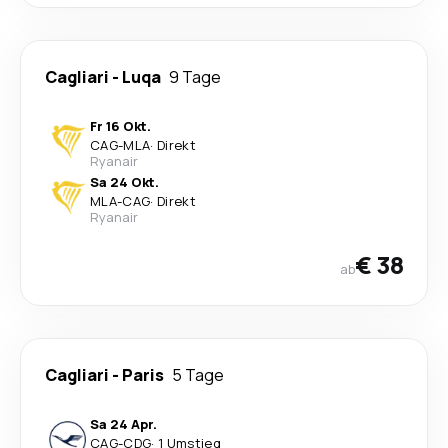
Cagliari
-
Luqa
9 Tage
Fr 16 Okt.
CAG
-
MLA
·
Direkt
Ryanair
Sa 24 Okt.
MLA
-
CAG
·
Direkt
Ryanair
€ 38
ab
Cagliari
-
Paris
5 Tage
Sa 24 Apr.
CAG
-
CDG
·
1 Umstieg