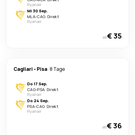
Ryanair
Mi 30 Sep.
MLA
-
CAG
·
Direkt
Ryanair
€ 35
ab
Cagliari
-
Pisa
8 Tage
Do 17 Sep.
CAG
-
PSA
·
Direkt
Ryanair
Do 24 Sep.
PSA
-
CAG
·
Direkt
Ryanair
€ 36
ab