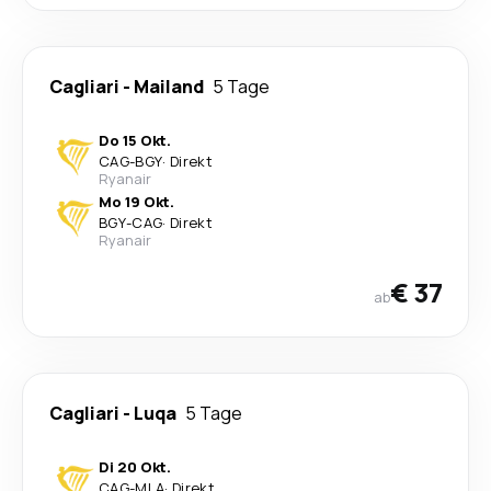
Cagliari
-
Mailand
5 Tage
Do 15 Okt.
CAG
-
BGY
·
Direkt
Ryanair
Mo 19 Okt.
BGY
-
CAG
·
Direkt
Ryanair
€ 37
ab
Cagliari
-
Luqa
5 Tage
Di 20 Okt.
CAG
-
MLA
·
Direkt