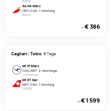
Iberia
Sa 06 März
ORY
-
CAG
·
1 Umstieg
Iberia
€ 386
ab
Cagliari
-
Tokio
8 Tage
Mi 31 März
CAG
-
NRT
·
2 Umstiege
Lufthansa
Mi 07 Apr.
NRT
-
CAG
·
1 Umstieg
SWISS
€ 1 599
ab