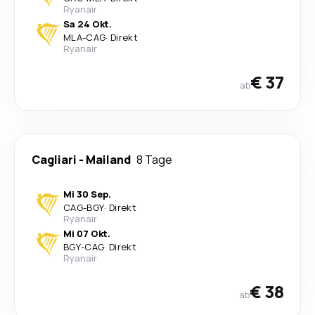
Ryanair
Sa 24 Okt.
MLA
-
CAG
·
Direkt
Ryanair
€ 37
ab
Cagliari
-
Mailand
8 Tage
Mi 30 Sep.
CAG
-
BGY
·
Direkt
Ryanair
Mi 07 Okt.
BGY
-
CAG
·
Direkt
Ryanair
€ 38
ab