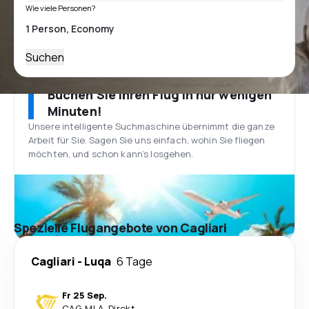
Wie viele Personen?
Suchen
Buchen Sie Ihren Flug in nur wenigen
Minuten!
Unsere intelligente Suchmaschine übernimmt die ganze
Arbeit für Sie. Sagen Sie uns einfach, wohin Sie fliegen
möchten, und schon kann’s losgehen.
Spezielle Flugangebote von Cagliari
Cagliari
-
Luqa
6 Tage
Fr 25 Sep.
CAG
-
MLA
·
Direkt