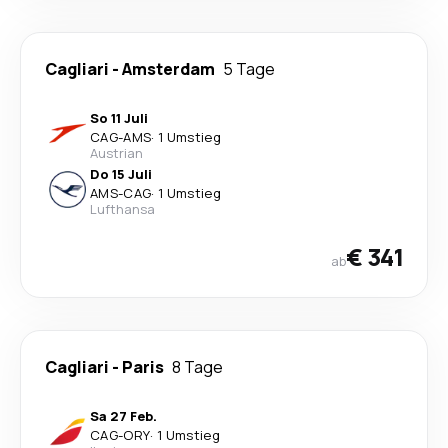
Cagliari
-
Amsterdam
5 Tage
So 11 Juli
CAG
-
AMS
·
1 Umstieg
Austrian
Do 15 Juli
AMS
-
CAG
·
1 Umstieg
Lufthansa
€ 341
ab
Cagliari
-
Paris
8 Tage
Sa 27 Feb.
CAG
-
ORY
·
1 Umstieg