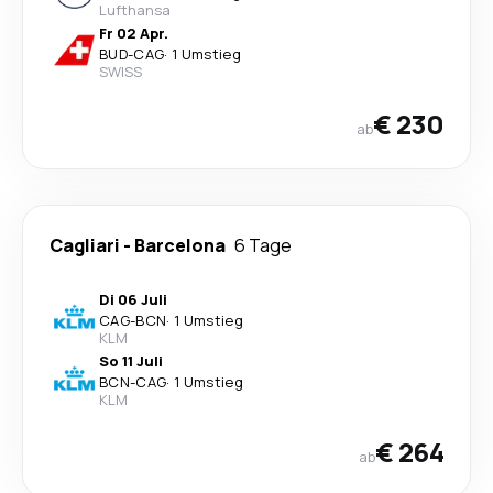
Lufthansa
Fr 02 Apr.
BUD
-
CAG
·
1 Umstieg
SWISS
€ 230
ab
Cagliari
-
Barcelona
6 Tage
Di 06 Juli
CAG
-
BCN
·
1 Umstieg
KLM
So 11 Juli
BCN
-
CAG
·
1 Umstieg
KLM
€ 264
ab