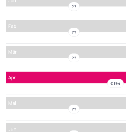
Jän
??
Feb
??
Mär
??
Apr
€ 194
Mai
??
Jun