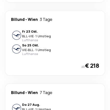
Billund
-
Wien
3 Tage
Fr 23 Okt.
BLL
-
VIE
·
1 Umstieg
Lufthansa
So 25 Okt.
VIE
-
BLL
·
1 Umstieg
Lufthansa
€ 218
ab
Billund
-
Wien
7 Tage
Do 27 Aug.
BLL
-
VIE
·
1 Umstieg