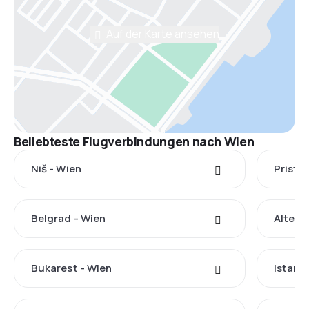
Auf der Karte ansehen
Beliebteste Flugverbindungen nach Wien
Niš - Wien
Pristin
Belgrad - Wien
Altenr
Bukarest - Wien
Istanb