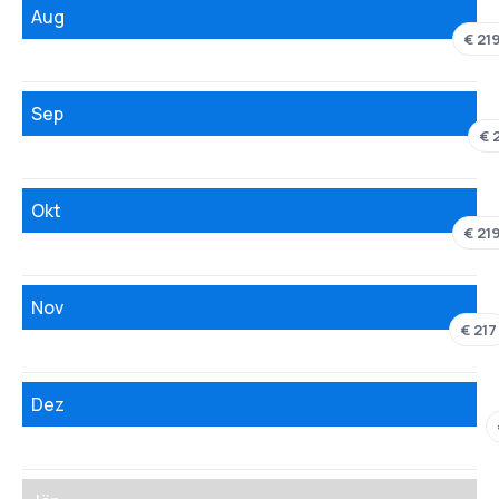
Aug
€ 21
Sep
€ 
Okt
€ 21
Nov
€ 217
Dez