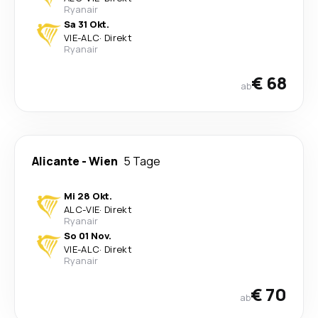
Ryanair
Sa 31 Okt.
VIE
-
ALC
·
Direkt
Ryanair
€ 68
ab
Alicante
-
Wien
5 Tage
Mi 28 Okt.
ALC
-
VIE
·
Direkt
Ryanair
So 01 Nov.
VIE
-
ALC
·
Direkt
Ryanair
€ 70
ab