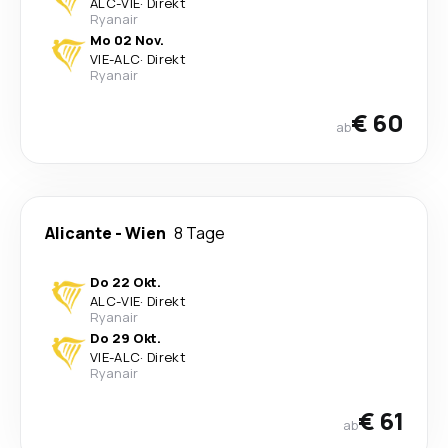
ALC
-
VIE
·
Direkt
Ryanair
Mo 02 Nov.
VIE
-
ALC
·
Direkt
Ryanair
€ 60
ab
Alicante
-
Wien
8 Tage
Do 22 Okt.
ALC
-
VIE
·
Direkt
Ryanair
Do 29 Okt.
VIE
-
ALC
·
Direkt
Ryanair
€ 61
ab