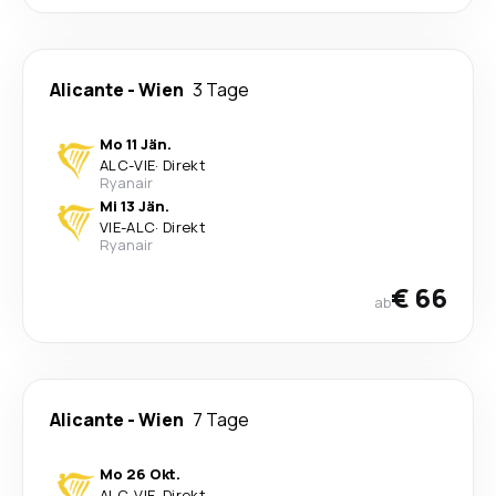
Alicante
-
Wien
3 Tage
Mo 11 Jän.
ALC
-
VIE
·
Direkt
Ryanair
Mi 13 Jän.
VIE
-
ALC
·
Direkt
Ryanair
€ 66
ab
Alicante
-
Wien
7 Tage
Mo 26 Okt.
ALC
-
VIE
·
Direkt