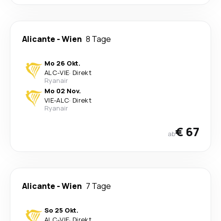
Alicante
-
Wien
8 Tage
Mo 26 Okt.
ALC
-
VIE
·
Direkt
Ryanair
Mo 02 Nov.
VIE
-
ALC
·
Direkt
Ryanair
€ 67
ab
Alicante
-
Wien
7 Tage
So 25 Okt.
ALC
-
VIE
·
Direkt