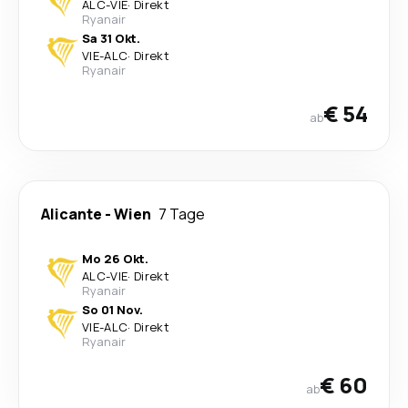
ALC
-
VIE
·
Direkt
Ryanair
Sa 31 Okt.
VIE
-
ALC
·
Direkt
Ryanair
€ 54
ab
Alicante
-
Wien
7 Tage
Mo 26 Okt.
ALC
-
VIE
·
Direkt
Ryanair
So 01 Nov.
VIE
-
ALC
·
Direkt
Ryanair
€ 60
ab