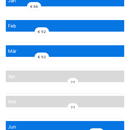
Jän
€ 66
Feb
€ 92
Mär
€ 92
Apr
??
Mai
??
Jun