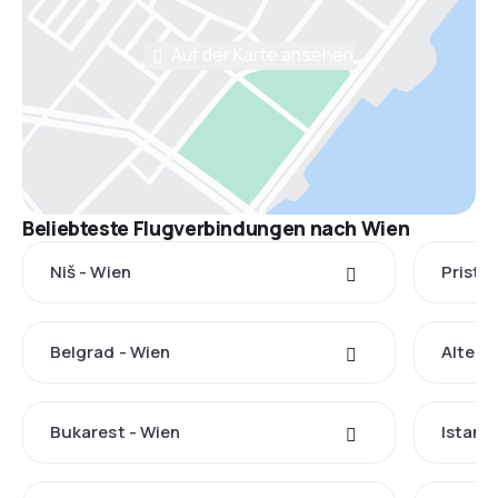
Auf der Karte ansehen
Beliebteste Flugverbindungen nach Wien
Niš - Wien
Pristin
Belgrad - Wien
Altenr
Bukarest - Wien
Istanb