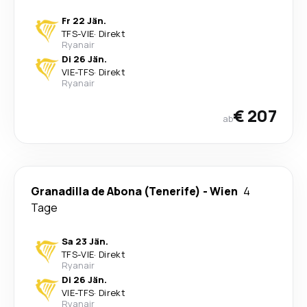
Fr 22 Jän.
TFS
-
VIE
·
Direkt
Ryanair
Di 26 Jän.
VIE
-
TFS
·
Direkt
Ryanair
€ 207
ab
Granadilla de Abona (Tenerife)
-
Wien
4
Tage
Sa 23 Jän.
TFS
-
VIE
·
Direkt
Ryanair
Di 26 Jän.
VIE
-
TFS
·
Direkt
Ryanair