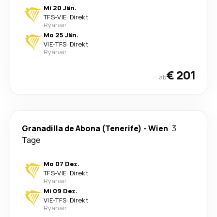
Mi 20 Jän.
TFS
-
VIE
·
Direkt
Ryanair
Mo 25 Jän.
VIE
-
TFS
·
Direkt
Ryanair
€ 201
ab
Granadilla de Abona (Tenerife)
-
Wien
3
Tage
Mo 07 Dez.
TFS
-
VIE
·
Direkt
Ryanair
Mi 09 Dez.
VIE
-
TFS
·
Direkt
Ryanair