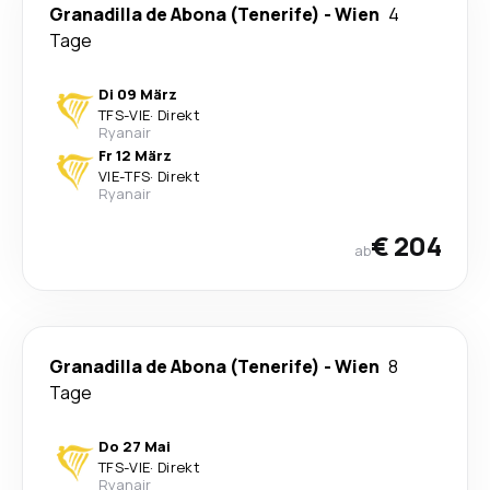
Granadilla de Abona (Tenerife)
-
Wien
4
Tage
Di 09 März
TFS
-
VIE
·
Direkt
Ryanair
Fr 12 März
VIE
-
TFS
·
Direkt
Ryanair
€ 204
ab
Granadilla de Abona (Tenerife)
-
Wien
8
Tage
Do 27 Mai
TFS
-
VIE
·
Direkt
Ryanair