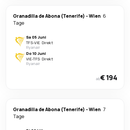
Granadilla de Abona (Tenerife)
-
Wien
6
Tage
Sa 05 Juni
TFS
-
VIE
·
Direkt
Ryanair
Do 10 Juni
VIE
-
TFS
·
Direkt
Ryanair
€ 194
ab
Granadilla de Abona (Tenerife)
-
Wien
7
Tage