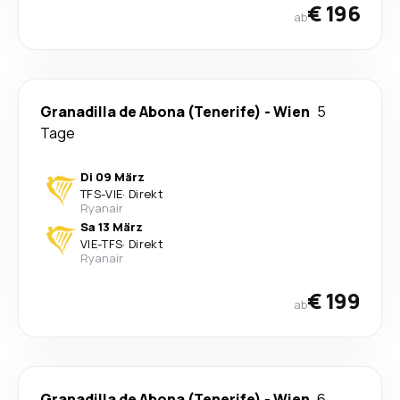
€ 196
ab
Granadilla de Abona (Tenerife)
-
Wien
5
Tage
Di 09 März
TFS
-
VIE
·
Direkt
Ryanair
Sa 13 März
VIE
-
TFS
·
Direkt
Ryanair
€ 199
ab
Granadilla de Abona (Tenerife)
-
Wien
6