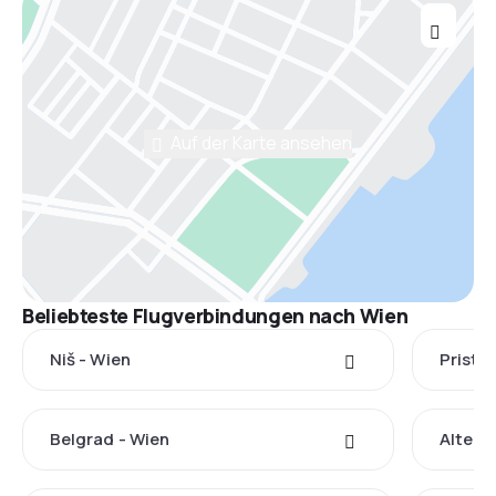
Auf der Karte ansehen
Beliebteste Flugverbindungen nach Wien
Niš - Wien
Pristin
Belgrad - Wien
Altenr