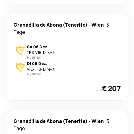
Granadilla de Abona (Tenerife)
-
Wien
3
Tage
So 06 Dez.
TFS
-
VIE
·
Direkt
Ryanair
Di 08 Dez.
VIE
-
TFS
·
Direkt
Ryanair
€ 207
ab
Granadilla de Abona (Tenerife)
-
Wien
5
Tage