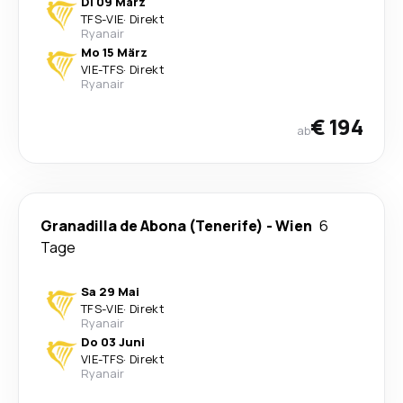
Di 09 März
TFS
-
VIE
·
Direkt
Ryanair
Mo 15 März
VIE
-
TFS
·
Direkt
Ryanair
€ 194
ab
Granadilla de Abona (Tenerife)
-
Wien
6
Tage
Sa 29 Mai
TFS
-
VIE
·
Direkt
Ryanair
Do 03 Juni
VIE
-
TFS
·
Direkt
Ryanair