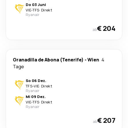
Do 03 Juni
VIE
-
TFS
·
Direkt
Ryanair
€ 204
ab
Granadilla de Abona (Tenerife)
-
Wien
4
Tage
So 06 Dez.
TFS
-
VIE
·
Direkt
Ryanair
Mi 09 Dez.
VIE
-
TFS
·
Direkt
Ryanair
€ 207
ab