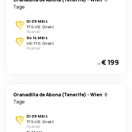
Tage
Di 09 März
TFS
-
VIE
·
Direkt
Ryanair
So 14 März
VIE
-
TFS
·
Direkt
Ryanair
€ 199
ab
Granadilla de Abona (Tenerife)
-
Wien
8
Tage
Di 09 März
TFS
-
VIE
·
Direkt
Ryanair