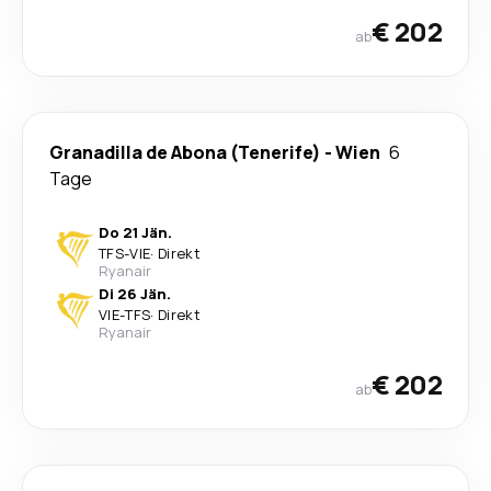
€ 202
ab
Granadilla de Abona (Tenerife)
-
Wien
6
Tage
Do 21 Jän.
TFS
-
VIE
·
Direkt
Ryanair
Di 26 Jän.
VIE
-
TFS
·
Direkt
Ryanair
€ 202
ab