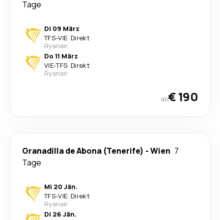
Tage
Di 09 März
TFS
-
VIE
·
Direkt
Ryanair
Do 11 März
VIE
-
TFS
·
Direkt
Ryanair
€ 190
ab
Granadilla de Abona (Tenerife)
-
Wien
7
Tage
Mi 20 Jän.
TFS
-
VIE
·
Direkt
Ryanair
Di 26 Jän.