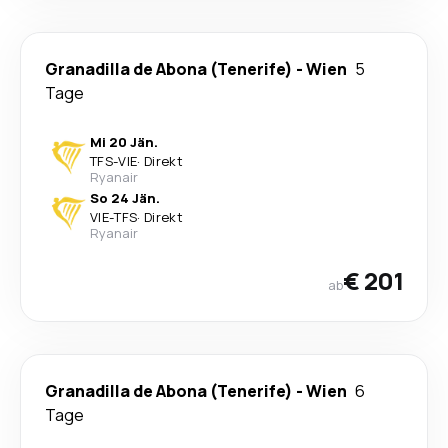
Granadilla de Abona (Tenerife)
-
Wien
5
Tage
Mi 20 Jän.
TFS
-
VIE
·
Direkt
Ryanair
So 24 Jän.
VIE
-
TFS
·
Direkt
Ryanair
€ 201
ab
Granadilla de Abona (Tenerife)
-
Wien
6
Tage