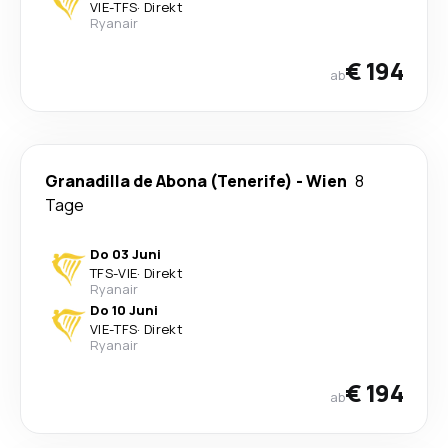
VIE
-
TFS
·
Direkt
Ryanair
€ 194
ab
Granadilla de Abona (Tenerife)
-
Wien
8
Tage
Do 03 Juni
TFS
-
VIE
·
Direkt
Ryanair
Do 10 Juni
VIE
-
TFS
·
Direkt
Ryanair
€ 194
ab