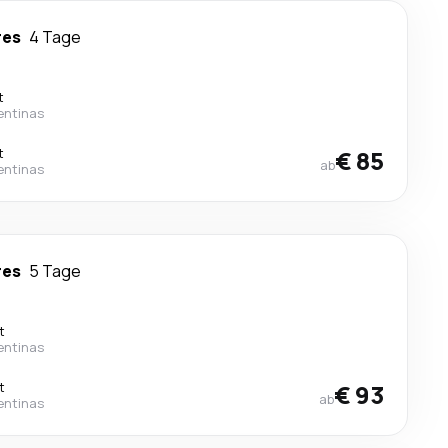
res
4 Tage
t
entinas
t
€ 85
ab
entinas
res
5 Tage
t
entinas
t
€ 93
ab
entinas