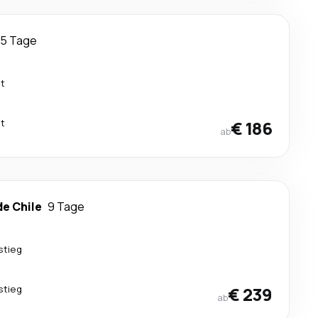
5 Tage
kt
kt
€ 186
ab
de Chile
9 Tage
stieg
stieg
€ 239
ab