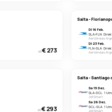
Salta
-
Florianop
Di 16 Feb.
SLA
-
FLN
·
Direk
Aerolineas Arg
Di 23 Feb.
€ 273
FLN
-
SLA
·
Direk
ab
Aerolineas Arg
Salta
-
Santiago 
Sa 19 Dez.
SLA
-
SCL
·
1 Um
JetSmart
Sa 26 Dez.
€ 293
SCL
-
SLA
·
1 Um
ab
JetSmart