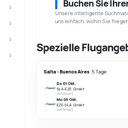
Buchen Sie Ihre
Schnäppchen
Unsere intelligente Suchmasc
uns einfach, wohin Sie flieg
Vervollständigen
Sie die Reise
Inspirationen
und
Spezielle Flugange
Ratschläge
Kundenservice
Salta
-
Buenos Aires
5 Tage
Do 01 Okt.
SLA
-
EZE
·
Direkt
JetSmart
Mo 05 Okt.
EZE
-
SLA
·
Direkt
JetSmart