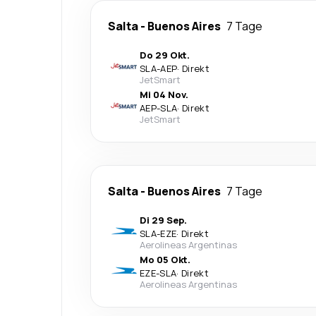
Salta
-
Buenos Aires
7 Tage
Do 29 Okt.
SLA
-
AEP
·
Direkt
JetSmart
Mi 04 Nov.
AEP
-
SLA
·
Direkt
JetSmart
Salta
-
Buenos Aires
7 Tage
Di 29 Sep.
SLA
-
EZE
·
Direkt
Aerolineas Argentinas
Mo 05 Okt.
EZE
-
SLA
·
Direkt
Aerolineas Argentinas