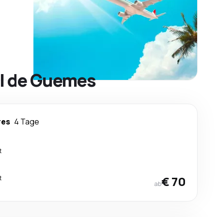
el de Guemes
res
4 Tage
t
t
€ 70
ab