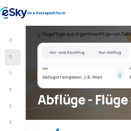
Ihre Reiseplattform
Flüge
Flüge aus Argentinien
Flüge von Salt
Flug+Hotel
Hin- und Rückflug
Nur Hinflug
Flüge
Von
Urlaub
Last
Minute
Abflüge - Flüge
Kurzurlaub
Unterkunft