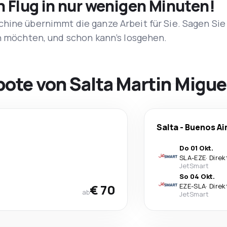
n Flug in nur wenigen Minuten!
hine übernimmt die ganze Arbeit für Sie. Sagen Sie
en möchten, und schon kann’s losgehen.
bote von Salta Martin Migu
Salta
-
Buenos Ai
Do 01 Okt.
SLA
-
EZE
·
Direk
JetSmart
So 04 Okt.
€ 70
EZE
-
SLA
·
Direk
ab
JetSmart