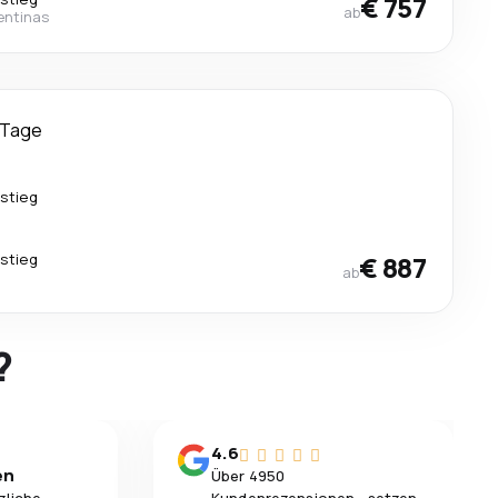
€ 757
ab
entinas
 Tage
stieg
stieg
€ 887
ab
?
4.6
en
Über 4950