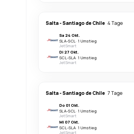
Salta
-
Santiago de Chile
4 Tage
Sa 24 Okt.
SLA
-
SCL
·
1 Umstieg
JetSmart
Di 27 Okt.
SCL
-
SLA
·
1 Umstieg
JetSmart
Salta
-
Santiago de Chile
7 Tage
Do 01 Okt.
SLA
-
SCL
·
1 Umstieg
JetSmart
Mi 07 Okt.
SCL
-
SLA
·
1 Umstieg
JetSmart