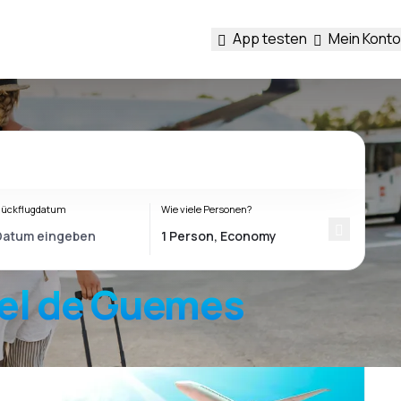
App testen
Mein Konto
ückflugdatum
Wie viele Personen?
uel de Guemes