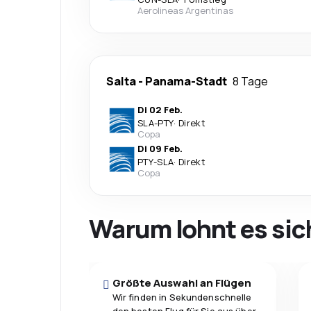
Aerolineas Argentinas
Salta
-
Panama-Stadt
8 Tage
Di 02 Feb.
SLA
-
PTY
·
Direkt
Copa
Di 09 Feb.
PTY
-
SLA
·
Direkt
Copa
Warum lohnt es sic
Größte Auswahl an Flügen
Wir finden in Sekundenschnelle