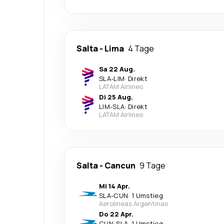
Salta
-
Lima
4 Tage
Sa 22 Aug.
SLA
-
LIM
·
Direkt
LATAM Airlines
Di 25 Aug.
LIM
-
SLA
·
Direkt
LATAM Airlines
Salta
-
Cancun
9 Tage
Mi 14 Apr.
SLA
-
CUN
·
1 Umstieg
Aerolineas Argentinas
Do 22 Apr.
CUN
-
SLA
·
1 Umstieg