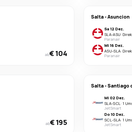
Salta
-
Asuncion
Sa 12 Dez.
SLA
-
ASU
·
Dire
Paranair
Mi 16 Dez.
€ 104
ASU
-
SLA
·
Dire
ab
Paranair
Salta
-
Santiago 
Mi 02 Dez.
SLA
-
SCL
·
1 Um
JetSmart
Do 10 Dez.
€ 195
SCL
-
SLA
·
1 Um
ab
JetSmart