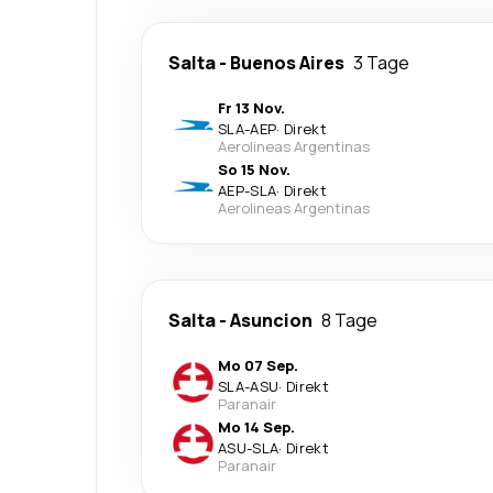
Salta
-
Buenos Aires
3 Tage
Fr 13 Nov.
SLA
-
AEP
·
Direkt
Aerolineas Argentinas
So 15 Nov.
AEP
-
SLA
·
Direkt
Aerolineas Argentinas
Salta
-
Asuncion
8 Tage
Mo 07 Sep.
SLA
-
ASU
·
Direkt
Paranair
Mo 14 Sep.
ASU
-
SLA
·
Direkt
Paranair