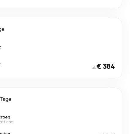
ge
t
t
€ 384
ab
 Tage
stieg
entinas
stieg