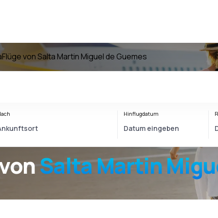
a
Flüge von Salta Martin Miguel de Guemes
Nach
Hinflugdatum
R
 von
Salta Martin Mig