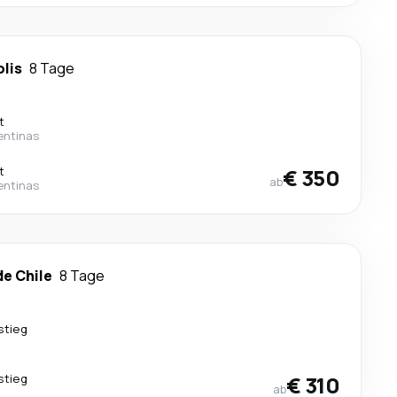
olis
8 Tage
t
entinas
t
€ 350
ab
entinas
de Chile
8 Tage
stieg
stieg
€ 310
ab