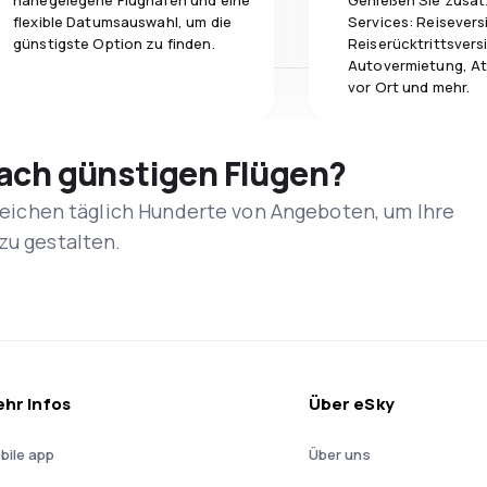
nahegelegene Flughäfen und eine
Genießen Sie zusät
flexible Datumsauswahl, um die
Services: Reisevers
günstigste Option zu finden.
Reiserücktrittsvers
Autovermietung, At
vor Ort und mehr.
nach günstigen Flügen?
rgleichen täglich Hunderte von Angeboten, um Ihre
zu gestalten.
hr Infos
Über eSky
bile app
Über uns