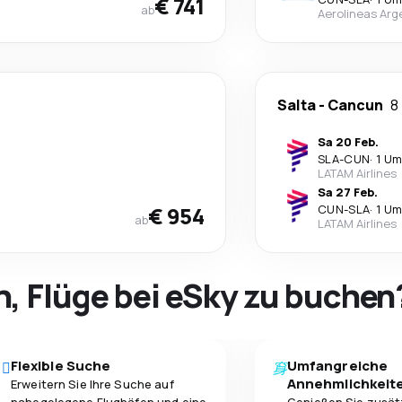
€ 741
ab
Aerolineas Arg
Salta
-
Cancun
8
Sa 20 Feb.
SLA
-
CUN
·
1 Um
LATAM Airlines
Sa 27 Feb.
€ 954
CUN
-
SLA
·
1 Um
ab
LATAM Airlines
h, Flüge bei eSky zu buchen
Flexible Suche
Umfangreiche
Annehmlichkeit
Erweitern Sie Ihre Suche auf