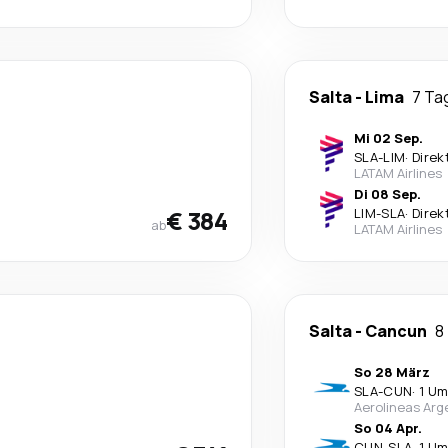
Salta
-
Lima
7 Ta
Mi 02 Sep.
SLA
-
LIM
·
Direk
LATAM Airlines
Di 08 Sep.
€ 384
LIM
-
SLA
·
Direk
ab
LATAM Airlines
Salta
-
Cancun
8
So 28 März
SLA
-
CUN
·
1 Um
Aerolineas Arg
So 04 Apr.
CUN
-
SLA
·
1 Um