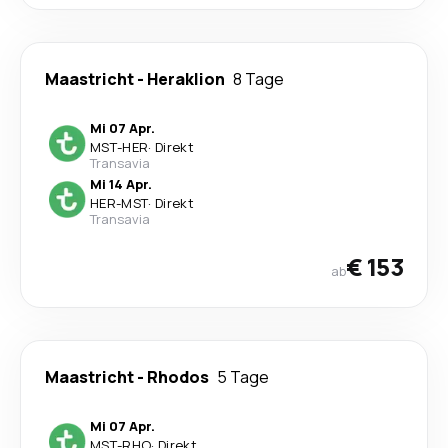
Maastricht
-
Heraklion
8 Tage
Mi 07 Apr.
MST
-
HER
·
Direkt
Transavia
Mi 14 Apr.
HER
-
MST
·
Direkt
Transavia
€ 153
ab
Maastricht
-
Rhodos
5 Tage
Mi 07 Apr.
MST
-
RHO
·
Direkt