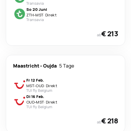
Transavia
So 20 Juni
ZTH
-
MST
·
Direkt
Transavia
€ 213
ab
Maastricht
-
Oujda
5 Tage
Fr 12 Feb.
MST
-
OUD
·
Direkt
TUI fly Belgium
Di 16 Feb.
OUD
-
MST
·
Direkt
TUI fly Belgium
€ 218
ab