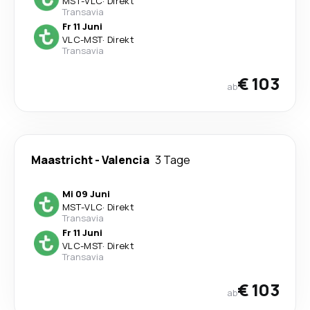
MST
-
VLC
·
Direkt
Transavia
Fr 11 Juni
VLC
-
MST
·
Direkt
Transavia
€ 103
ab
Maastricht
-
Valencia
3 Tage
Mi 09 Juni
MST
-
VLC
·
Direkt
Transavia
Fr 11 Juni
VLC
-
MST
·
Direkt
Transavia
€ 103
ab