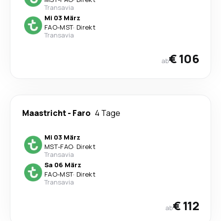
Transavia
Mi 03 März
FAO
-
MST
·
Direkt
Transavia
€ 106
ab
Maastricht
-
Faro
4 Tage
Mi 03 März
MST
-
FAO
·
Direkt
Transavia
Sa 06 März
FAO
-
MST
·
Direkt
Transavia
€ 112
ab