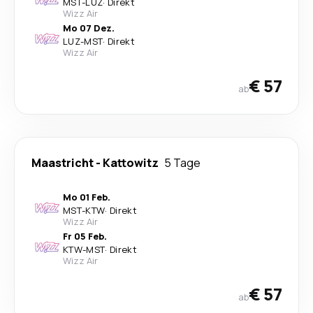
MST
-
LUZ
·
Direkt
Wizz Air
Mo 07 Dez.
LUZ
-
MST
·
Direkt
Wizz Air
€ 57
ab
Maastricht
-
Kattowitz
5 Tage
Mo 01 Feb.
MST
-
KTW
·
Direkt
Wizz Air
Fr 05 Feb.
KTW
-
MST
·
Direkt
Wizz Air
€ 57
ab