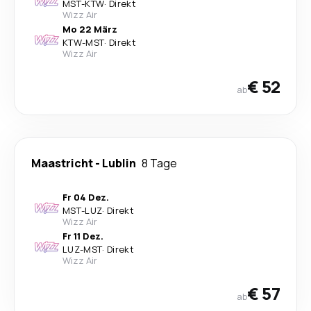
MST
-
KTW
·
Direkt
Wizz Air
Mo 22 März
KTW
-
MST
·
Direkt
Wizz Air
€ 52
ab
Maastricht
-
Lublin
8 Tage
Fr 04 Dez.
MST
-
LUZ
·
Direkt
Wizz Air
Fr 11 Dez.
LUZ
-
MST
·
Direkt
Wizz Air
€ 57
ab