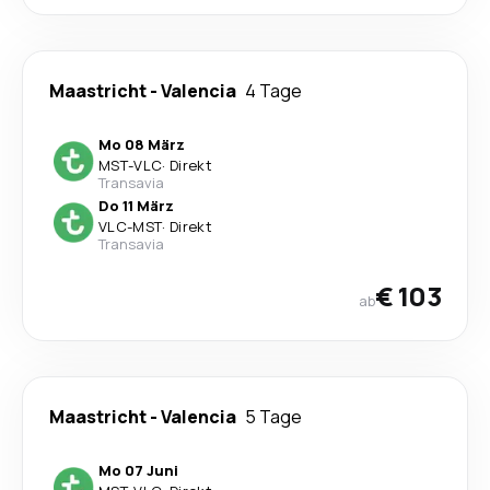
Maastricht
-
Valencia
4 Tage
Mo 08 März
MST
-
VLC
·
Direkt
Transavia
Do 11 März
VLC
-
MST
·
Direkt
Transavia
€ 103
ab
Maastricht
-
Valencia
5 Tage
Mo 07 Juni