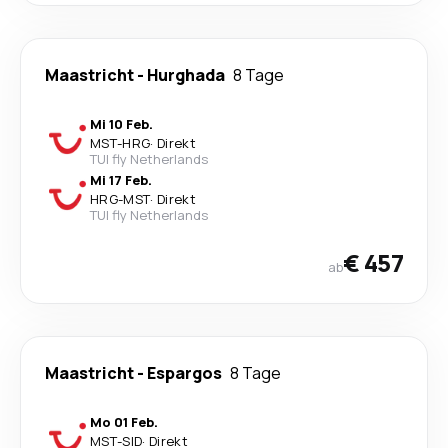
Maastricht
-
Hurghada
8 Tage
Mi 10 Feb.
MST
-
HRG
·
Direkt
TUI fly Netherlands
Mi 17 Feb.
HRG
-
MST
·
Direkt
TUI fly Netherlands
€ 457
ab
Maastricht
-
Espargos
8 Tage
Mo 01 Feb.
MST
-
SID
·
Direkt