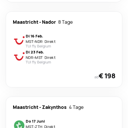
Maastricht
-
Nador
8 Tage
Di 16 Feb.
MST
-
NDR
·
Direkt
TUI fly Belgium
Di 23 Feb.
NDR
-
MST
·
Direkt
TUI fly Belgium
€ 198
ab
Maastricht
-
Zakynthos
4 Tage
Do 17 Juni
MST
-
ZTH
·
Direkt