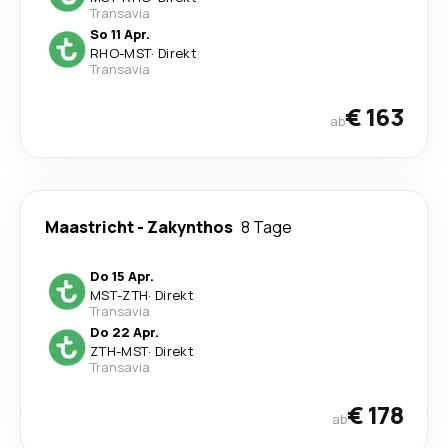
Transavia
So 11 Apr.
RHO
-
MST
·
Direkt
Transavia
€ 163
ab
Maastricht
-
Zakynthos
8 Tage
Do 15 Apr.
MST
-
ZTH
·
Direkt
Transavia
Do 22 Apr.
ZTH
-
MST
·
Direkt
Transavia
€ 178
ab