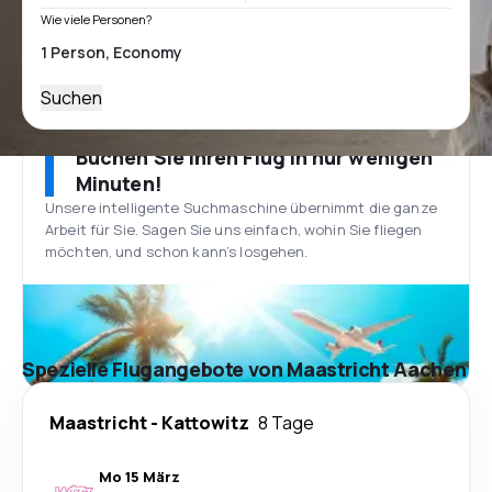
Wie viele Personen?
Suchen
Buchen Sie Ihren Flug in nur wenigen
Minuten!
Unsere intelligente Suchmaschine übernimmt die ganze
Arbeit für Sie. Sagen Sie uns einfach, wohin Sie fliegen
möchten, und schon kann’s losgehen.
Spezielle Flugangebote von Maastricht Aachen
Maastricht
-
Kattowitz
8 Tage
Mo 15 März