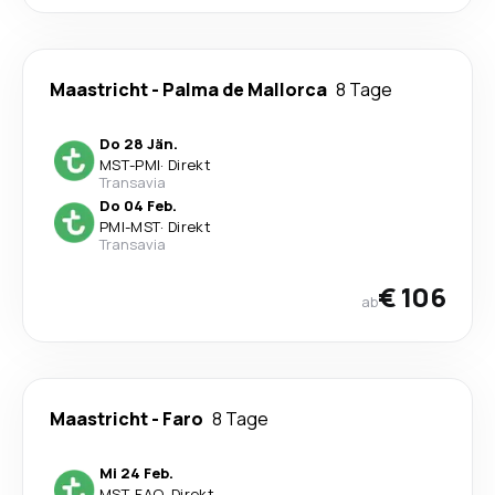
Maastricht
-
Palma de Mallorca
8 Tage
Do 28 Jän.
MST
-
PMI
·
Direkt
Transavia
Do 04 Feb.
PMI
-
MST
·
Direkt
Transavia
€ 106
ab
Maastricht
-
Faro
8 Tage
Mi 24 Feb.
MST
-
FAO
·
Direkt