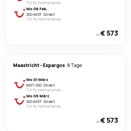
TUI fly Netherlands
Mo 08 Feb.
SID
-
MST
·
Direkt
TUI fly Netherlands
€ 573
ab
Maastricht
-
Espargos
8 Tage
Mo 01 März
MST
-
SID
·
Direkt
TUI fly Netherlands
Mo 08 März
SID
-
MST
·
Direkt
TUI fly Netherlands
€ 573
ab