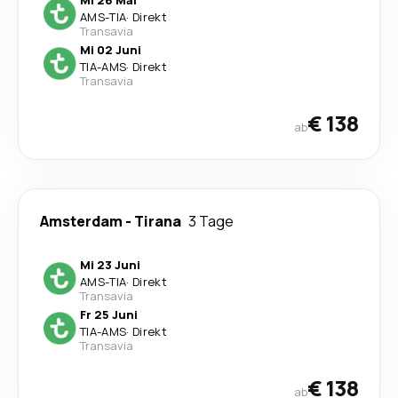
Mi 26 Mai
AMS
-
TIA
·
Direkt
Transavia
Mi 02 Juni
TIA
-
AMS
·
Direkt
Transavia
€ 138
ab
Amsterdam
-
Tirana
3 Tage
Mi 23 Juni
AMS
-
TIA
·
Direkt
Transavia
Fr 25 Juni
TIA
-
AMS
·
Direkt
Transavia
€ 138
ab