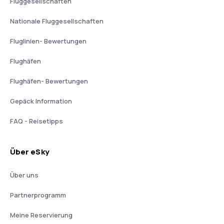
Fluggesellschaften
Nationale Fluggesellschaften
Fluglinien- Bewertungen
Flughäfen
Flughäfen- Bewertungen
Gepäck Information
FAQ - Reisetipps
Über eSky
Über uns
Partnerprogramm
Meine Reservierung