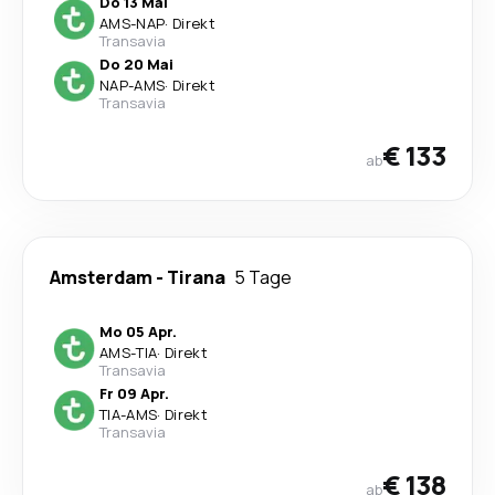
Do 13 Mai
AMS
-
NAP
·
Direkt
Transavia
Do 20 Mai
NAP
-
AMS
·
Direkt
Transavia
€ 133
ab
Amsterdam
-
Tirana
5 Tage
Mo 05 Apr.
AMS
-
TIA
·
Direkt
Transavia
Fr 09 Apr.
TIA
-
AMS
·
Direkt
Transavia
€ 138
ab