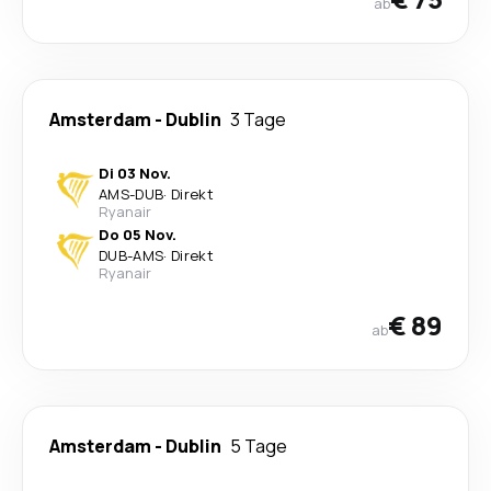
ab
Amsterdam
-
Dublin
3 Tage
Di 03 Nov.
AMS
-
DUB
·
Direkt
Ryanair
Do 05 Nov.
DUB
-
AMS
·
Direkt
Ryanair
€ 89
ab
Amsterdam
-
Dublin
5 Tage