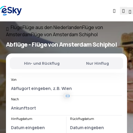
Flüge
Flüge aus den Niederlanden
Flüge von
Amsterdam
Flüge von Amsterdam Schiphol
Abflüge - Flüge von
Amsterdam Schiphol
Hin- und Rückflug
Nur Hinflug
Von
Nach
Hinflugdatum
Rückflugdatum