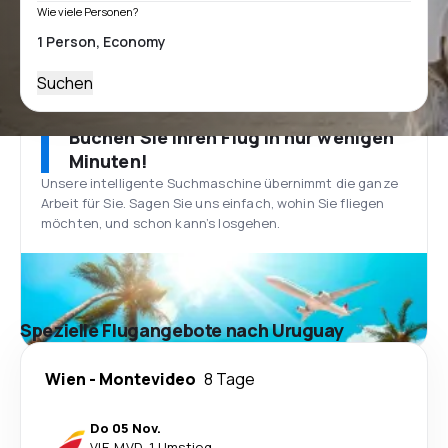
Wie viele Personen?
Suchen
Buchen Sie Ihren Flug in nur wenigen
Minuten!
Unsere intelligente Suchmaschine übernimmt die ganze
Arbeit für Sie. Sagen Sie uns einfach, wohin Sie fliegen
möchten, und schon kann’s losgehen.
Spezielle Flugangebote nach Uruguay
Wien
-
Montevideo
8 Tage
Do 05 Nov.
VIE
-
MVD
·
1 Umstieg