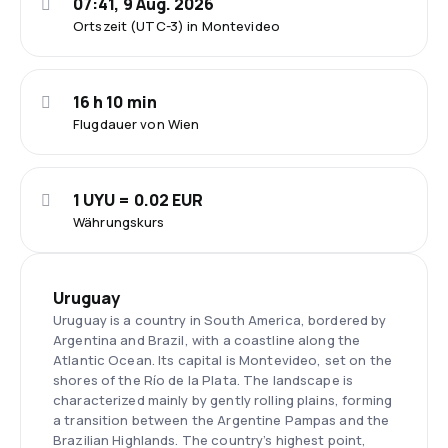
07:41, 9 Aug. 2026
Ortszeit (UTC-3) in Montevideo
16 h 10 min
Flugdauer von Wien
1 UYU = 0.02 EUR
Währungskurs
Uruguay
Uruguay is a country in South America, bordered by
Argentina and Brazil, with a coastline along the
Atlantic Ocean. Its capital is Montevideo, set on the
shores of the Río de la Plata. The landscape is
characterized mainly by gently rolling plains, forming
a transition between the Argentine Pampas and the
Brazilian Highlands. The country’s highest point,