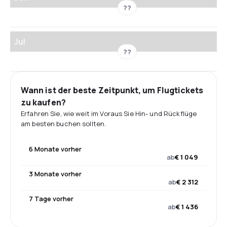
??
Jul
??
Wann ist der beste Zeitpunkt, um Flugtickets
zu kaufen?
Erfahren Sie, wie weit im Voraus Sie Hin- und Rückflüge
am besten buchen sollten.
6 Monate vorher
ab
€ 1 049
3 Monate vorher
ab
€ 2 312
7 Tage vorher
ab
€ 1 436