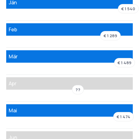
Jän
€ 1 540
Feb
€ 1 289
Mär
€ 1 489
Apr
??
Mai
€ 1 474
Jun