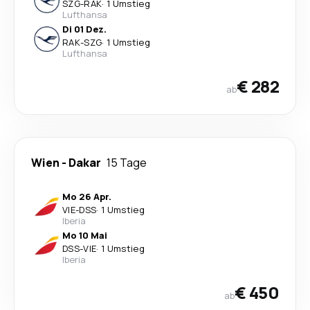
SZG
-
RAK
·
1 Umstieg
Lufthansa
Di 01 Dez.
RAK
-
SZG
·
1 Umstieg
Lufthansa
€ 282
ab
Wien
-
Dakar
15 Tage
Mo 26 Apr.
VIE
-
DSS
·
1 Umstieg
Iberia
Mo 10 Mai
DSS
-
VIE
·
1 Umstieg
Iberia
€ 450
ab