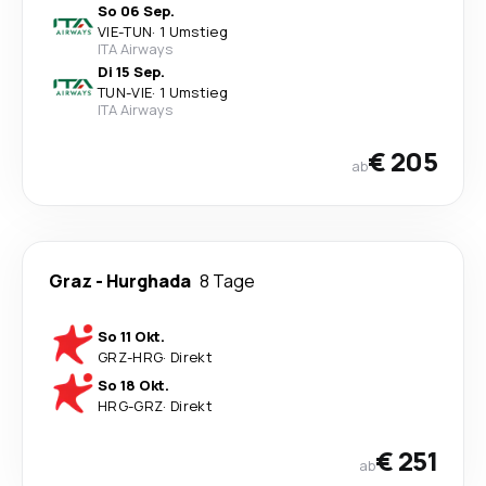
So 06 Sep.
VIE
-
TUN
·
1 Umstieg
ITA Airways
Di 15 Sep.
TUN
-
VIE
·
1 Umstieg
ITA Airways
€ 205
ab
Graz
-
Hurghada
8 Tage
So 11 Okt.
GRZ
-
HRG
·
Direkt
So 18 Okt.
HRG
-
GRZ
·
Direkt
€ 251
ab