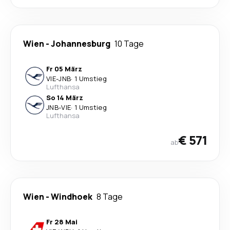
Wien
-
Johannesburg
10 Tage
Fr 05 März
VIE
-
JNB
·
1 Umstieg
Lufthansa
So 14 März
JNB
-
VIE
·
1 Umstieg
Lufthansa
€ 571
ab
Wien
-
Windhoek
8 Tage
Fr 28 Mai