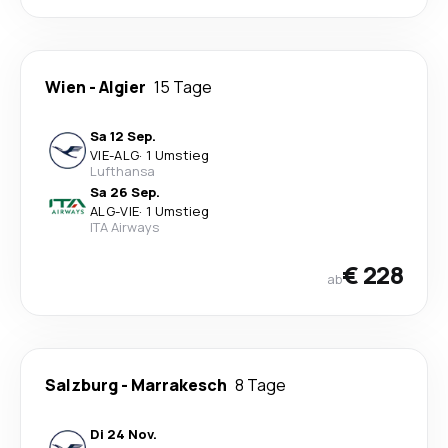
Wien
-
Algier
15 Tage
Sa 12 Sep.
VIE
-
ALG
·
1 Umstieg
Lufthansa
Sa 26 Sep.
ALG
-
VIE
·
1 Umstieg
ITA Airways
€ 228
ab
Salzburg
-
Marrakesch
8 Tage
Di 24 Nov.