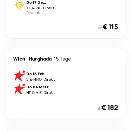
Do 17 Dez.
AGA
-
VIE
·
Direkt
Ryanair
€ 115
ab
Wien
-
Hurghada
15 Tage
Do 18 Feb.
VIE
-
HRG
·
Direkt
Do 04 März
HRG
-
VIE
·
Direkt
€ 182
ab