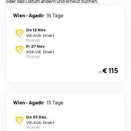
oder das Datum ändern und erneut suchen.
Wien
-
Agadir
16 Tage
Do 12 Nov.
VIE
-
AGA
·
Direkt
Ryanair
Fr 27 Nov.
AGA
-
VIE
·
Direkt
Ryanair
€ 115
ab
Wien
-
Agadir
15 Tage
Do 03 Dez.
VIE
-
AGA
·
Direkt
Ryanair