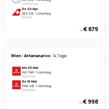
Lufthansa
Do 22 Apr.
SEZ
-
VIE
·
1 Umstieg
SWISS
€ 879
ab
Wien
-
Antananarivo
14 Tage
Mo 03 Mai
VIE
-
TNR
·
1 Umstieg
Emirates
So 16 Mai
TNR
-
VIE
·
1 Umstieg
Emirates
€ 998
ab