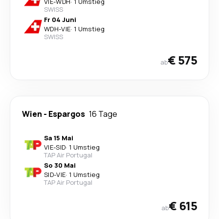
VIE
-
WDH
·
1 Umstieg
SWISS
Fr 04 Juni
WDH
-
VIE
·
1 Umstieg
SWISS
€ 575
ab
Wien
-
Espargos
16 Tage
Sa 15 Mai
VIE
-
SID
·
1 Umstieg
TAP Air Portugal
So 30 Mai
SID
-
VIE
·
1 Umstieg
TAP Air Portugal
€ 615
ab