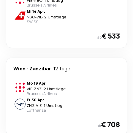
VIE
-
NBO
·
1 Umstieg
Brussels Airlines
Mi 14 Apr.
NBO
-
VIE
·
2 Umstiege
SWISS
€ 533
ab
Wien
-
Zanzibar
12 Tage
Mo 19 Apr.
VIE
-
ZNZ
·
2 Umstiege
Brussels Airlines
Fr 30 Apr.
ZNZ
-
VIE
·
1 Umstieg
Lufthansa
€ 708
ab