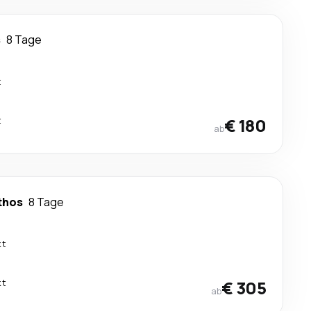
s
8 Tage
t
t
€ 180
ab
thos
8 Tage
kt
kt
€ 305
ab