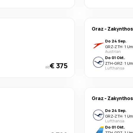
Graz
-
Zakynthos
Do 24 Sep.
GRZ
-
ZTH
·
1 Um
Austrian
Do 01 Okt.
€ 375
ZTH
-
GRZ
·
1 Um
ab
Lufthansa
Graz
-
Zakynthos
Do 24 Sep.
GRZ
-
ZTH
·
1 Um
Lufthansa
Do 01 Okt.
ZTH
-
GRZ
·
1 Um