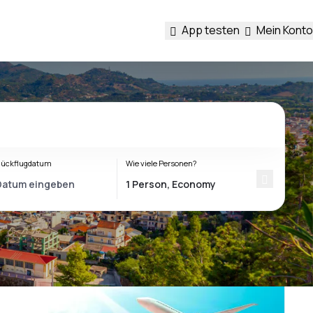
App testen
Mein Konto
ückflugdatum
Wie viele Personen?