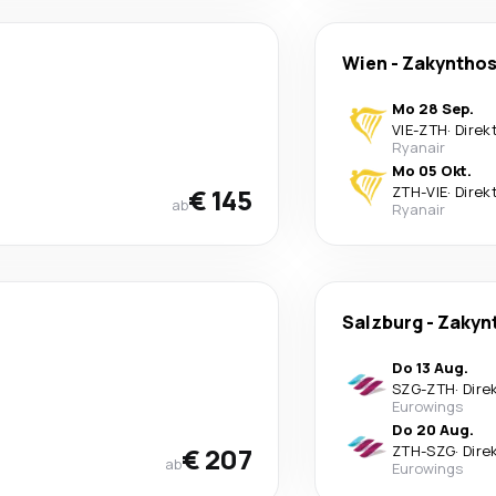
Wien
-
Zakyntho
Mo 28 Sep.
VIE
-
ZTH
·
Direk
Ryanair
Mo 05 Okt.
€ 145
ZTH
-
VIE
·
Direk
ab
Ryanair
Salzburg
-
Zakyn
Do 13 Aug.
SZG
-
ZTH
·
Dire
Eurowings
Do 20 Aug.
€ 207
ZTH
-
SZG
·
Dire
ab
Eurowings