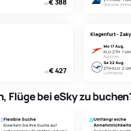
€ 388
ab
Discover Airlin
Klagenfurt
-
Zaky
Mo 17 Aug.
KLU
-
ZTH
·
1 Um
Austrian
Sa 22 Aug.
€ 427
ZTH
-
KLU
·
2 Um
ab
Lufthansa
h, Flüge bei eSky zu buchen
Flexible Suche
Umfangreiche
Annehmlichkeit
Erweitern Sie Ihre Suche auf