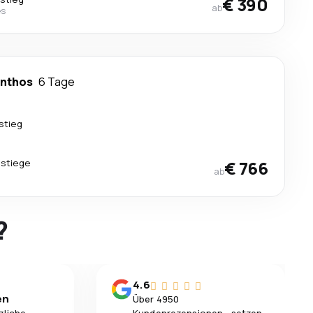
€ 390
ab
es
nthos
6 Tage
stieg
stiege
€ 766
ab
?
4.6
en
Über 4950