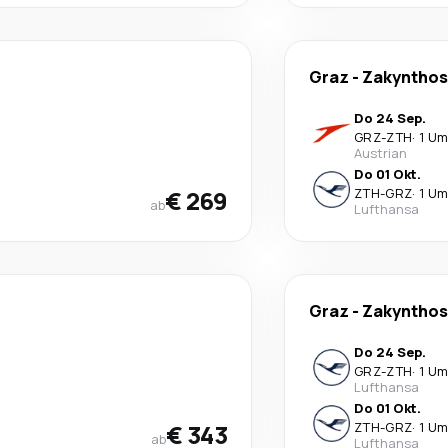
Graz
-
Zakynthos
Do 24 Sep.
GRZ
-
ZTH
·
1 Um
Austrian
Do 01 Okt.
€ 269
ZTH
-
GRZ
·
1 Um
ab
Lufthansa
Graz
-
Zakynthos
Do 24 Sep.
GRZ
-
ZTH
·
1 Um
Lufthansa
Do 01 Okt.
€ 343
ZTH
-
GRZ
·
1 Um
ab
Lufthansa