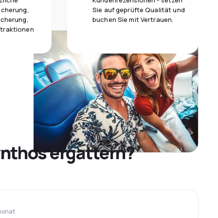
zliche
Kundenrezensionen - setzen
icherung,
Sie auf geprüfte Qualität und
icherung,
buchen Sie mit Vertrauen.
traktionen
nthos ergattern?
monat