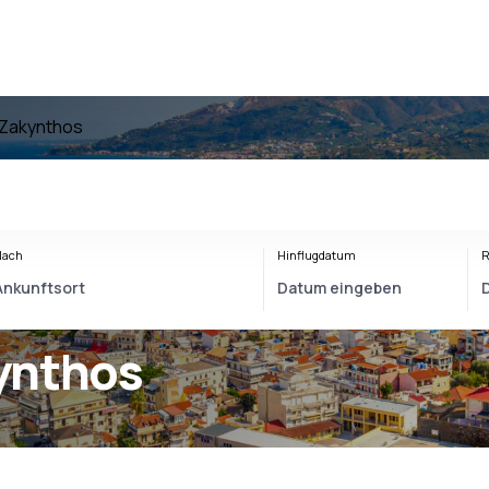
 Zakynthos
Nach
Hinflugdatum
R
ynthos