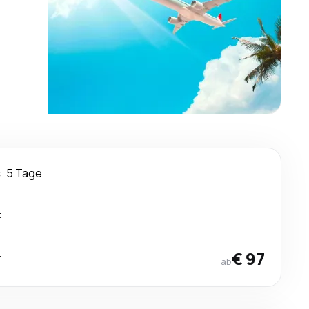
s
5 Tage
t
t
€ 97
ab