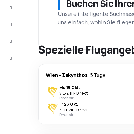
Buchen Sie Ihre
Schnäppchen
Unsere intelligente Suchmasc
uns einfach, wohin Sie flieg
Vervollständigen
Sie die Reise
Inspirationen
und
Spezielle Flugange
Ratschläge
Kundenservice
Wien
-
Zakynthos
5 Tage
Mo 19 Okt.
VIE
-
ZTH
·
Direkt
Ryanair
Fr 23 Okt.
ZTH
-
VIE
·
Direkt
Ryanair