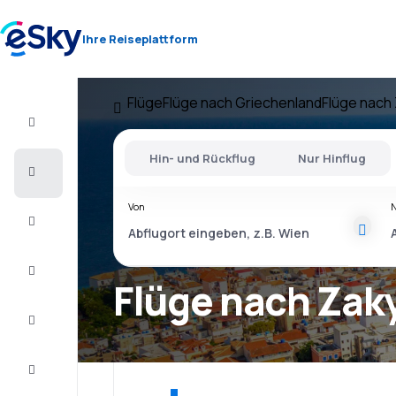
Ihre Reiseplattform
Flüge
Flüge nach Griechenland
Flüge nach
Flug+Hotel
Hin- und Rückflug
Nur Hinflug
Flüge
Von
Urlaub
Last
Minute
Flüge nach Zak
Kurzurlaub
Unterkunft