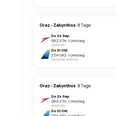
Graz
-
Zakynthos
8 Tage
Do 24 Sep.
GRZ
-
ZTH
·
1 Umstieg
Austrian
Do 01 Okt.
ZTH
-
GRZ
·
1 Umstieg
Discover Airlines
Graz
-
Zakynthos
8 Tage
Do 24 Sep.
GRZ
-
ZTH
·
1 Umstieg
Austrian
Do 01 Okt.
ZTH
-
GRZ
·
1 Umstieg