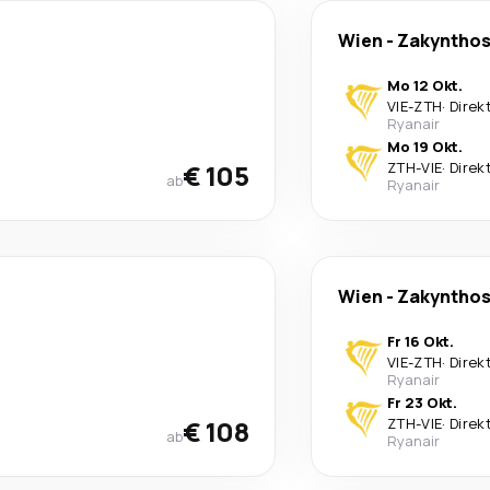
Wien
-
Zakyntho
Mo 12 Okt.
VIE
-
ZTH
·
Direk
Ryanair
Mo 19 Okt.
€ 105
ZTH
-
VIE
·
Direk
ab
Ryanair
Wien
-
Zakyntho
Fr 16 Okt.
VIE
-
ZTH
·
Direk
Ryanair
Fr 23 Okt.
€ 108
ZTH
-
VIE
·
Direk
ab
Ryanair