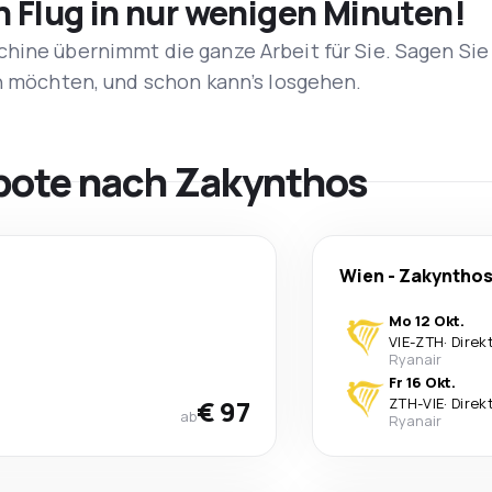
n Flug in nur wenigen Minuten!
hine übernimmt die ganze Arbeit für Sie. Sagen Sie
en möchten, und schon kann’s losgehen.
bote nach Zakynthos
Wien
-
Zakyntho
Mo 12 Okt.
VIE
-
ZTH
·
Direk
Ryanair
Fr 16 Okt.
€ 97
ZTH
-
VIE
·
Direk
ab
Ryanair