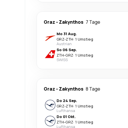
Graz
-
Zakynthos
7 Tage
Mo 31 Aug.
GRZ
-
ZTH
·
1 Umstieg
Austrian
So 06 Sep.
ZTH
-
GRZ
·
1 Umstieg
SWISS
Graz
-
Zakynthos
8 Tage
Do 24 Sep.
GRZ
-
ZTH
·
1 Umstieg
Lufthansa
Do 01 Okt.
ZTH
-
GRZ
·
1 Umstieg
Lufthansa