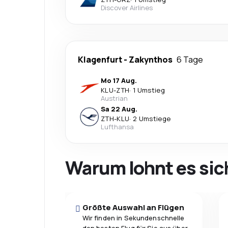
Discover Airlines
Klagenfurt
-
Zakynthos
6 Tage
Mo 17 Aug.
KLU
-
ZTH
·
1 Umstieg
Austrian
Sa 22 Aug.
ZTH
-
KLU
·
2 Umstiege
Lufthansa
Warum lohnt es sic
Größte Auswahl an Flügen
Wir finden in Sekundenschnelle