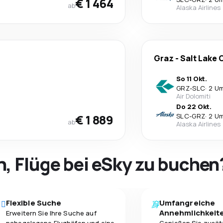
€ 1 464
ab
Alaska Airlines
Graz
-
Salt Lake 
So 11 Okt.
GRZ
-
SLC
·
2 U
Air Dolomiti
Do 22 Okt.
€ 1 889
SLC
-
GRZ
·
2 U
ab
Alaska Airlines
h, Flüge bei eSky zu buchen
Flexible Suche
Umfangreiche
Annehmlichkeit
Erweitern Sie Ihre Suche auf