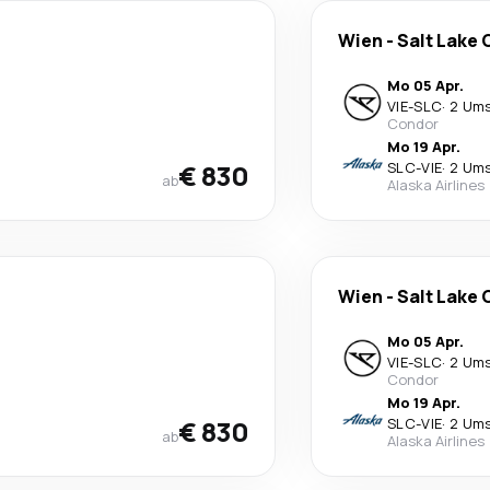
Wien
-
Salt Lake 
Mo 05 Apr.
VIE
-
SLC
·
2 Um
Condor
Mo 19 Apr.
€ 830
SLC
-
VIE
·
2 Um
ab
Alaska Airlines
Wien
-
Salt Lake 
Mo 05 Apr.
VIE
-
SLC
·
2 Um
Condor
Mo 19 Apr.
€ 830
SLC
-
VIE
·
2 Um
ab
Alaska Airlines