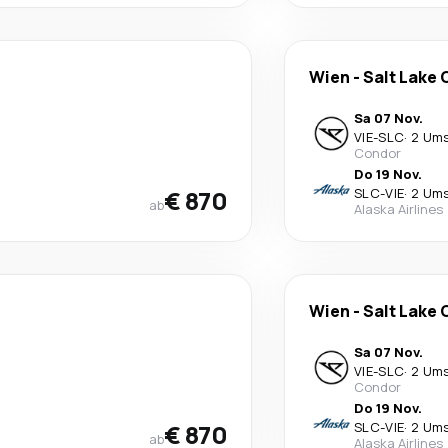
Wien
-
Salt Lake 
Sa 07 Nov.
VIE
-
SLC
·
2 Um
Condor
Do 19 Nov.
€ 870
SLC
-
VIE
·
2 Um
ab
Alaska Airlines
Wien
-
Salt Lake 
Sa 07 Nov.
VIE
-
SLC
·
2 Um
Condor
Do 19 Nov.
€ 870
SLC
-
VIE
·
2 Um
ab
Alaska Airlines