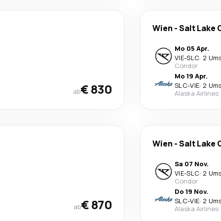
Wien
-
Salt Lake 
Mo 05 Apr.
VIE
-
SLC
·
2 Um
Condor
Mo 19 Apr.
€ 830
SLC
-
VIE
·
2 Um
ab
Alaska Airlines
Wien
-
Salt Lake 
Sa 07 Nov.
VIE
-
SLC
·
2 Um
Condor
Do 19 Nov.
€ 870
SLC
-
VIE
·
2 Um
ab
Alaska Airlines