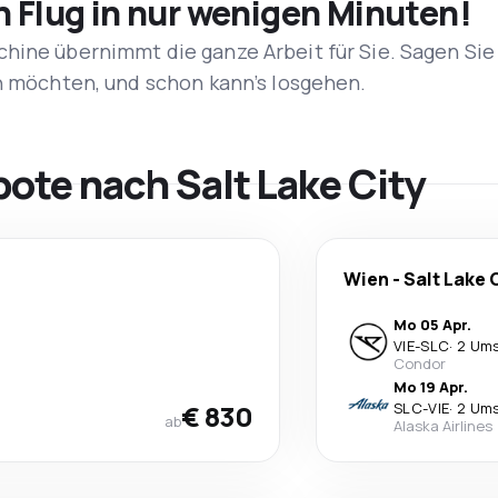
n Flug in nur wenigen Minuten!
hine übernimmt die ganze Arbeit für Sie. Sagen Sie
en möchten, und schon kann’s losgehen.
ote nach Salt Lake City
Wien
-
Salt Lake 
Mo 05 Apr.
VIE
-
SLC
·
2 Um
Condor
Mo 19 Apr.
€ 830
SLC
-
VIE
·
2 Um
ab
Alaska Airlines