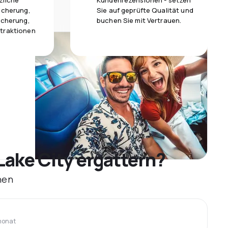
zliche
Kundenrezensionen - setzen
icherung,
Sie auf geprüfte Qualität und
icherung,
buchen Sie mit Vertrauen.
traktionen
Lake City ergattern?
hen
monat