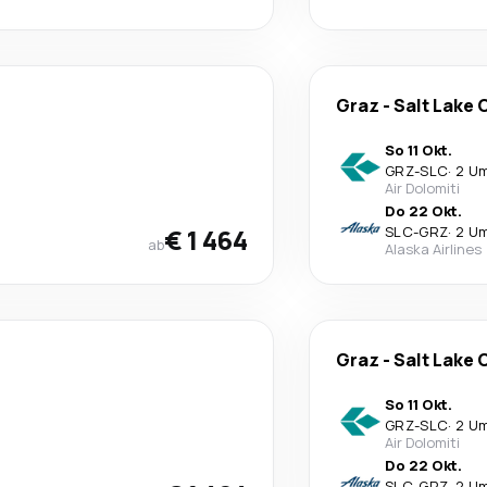
Graz
-
Salt Lake 
So 11 Okt.
GRZ
-
SLC
·
2 U
Air Dolomiti
Do 22 Okt.
€ 1 464
SLC
-
GRZ
·
2 U
ab
Alaska Airlines
Graz
-
Salt Lake 
So 11 Okt.
GRZ
-
SLC
·
2 U
Air Dolomiti
Do 22 Okt.
SLC
-
GRZ
·
2 U