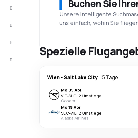
Buchen Sie Ihre
Schnäppchen
Unsere intelligente Suchmasc
uns einfach, wohin Sie flieg
Vervollständigen
Sie die Reise
Inspirationen
und
Spezielle Flugangeb
Ratschläge
Kundenservice
Wien
-
Salt Lake City
15 Tage
Mo 05 Apr.
VIE
-
SLC
·
2 Umstiege
Condor
Mo 19 Apr.
SLC
-
VIE
·
2 Umstiege
Alaska Airlines