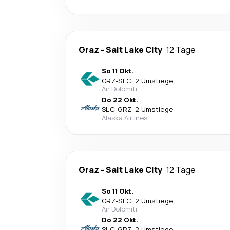
Graz
-
Salt Lake City
12 Tage
So 11 Okt.
GRZ
-
SLC
·
2 Umstiege
Air Dolomiti
Do 22 Okt.
SLC
-
GRZ
·
2 Umstiege
Alaska Airlines
Graz
-
Salt Lake City
12 Tage
So 11 Okt.
GRZ
-
SLC
·
2 Umstiege
Air Dolomiti
Do 22 Okt.
SLC
-
GRZ
·
2 Umstiege