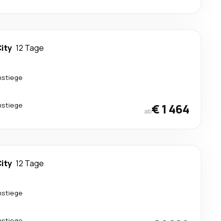
City
12 Tage
mstiege
mstiege
€ 1 464
ab
City
12 Tage
mstiege
mstiege