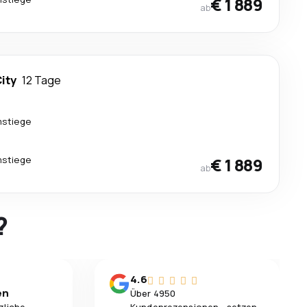
€ 1 889
ab
City
12 Tage
mstiege
mstiege
€ 1 889
ab
?
4.6
en
Über 4950