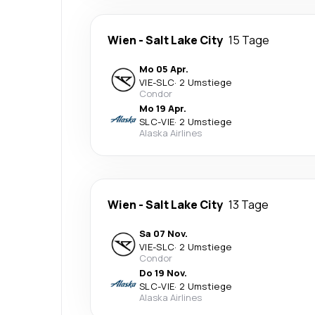
Wien
-
Salt Lake City
15 Tage
Mo 05 Apr.
VIE
-
SLC
·
2 Umstiege
Condor
Mo 19 Apr.
SLC
-
VIE
·
2 Umstiege
Alaska Airlines
Wien
-
Salt Lake City
13 Tage
Sa 07 Nov.
VIE
-
SLC
·
2 Umstiege
Condor
Do 19 Nov.
SLC
-
VIE
·
2 Umstiege
Alaska Airlines