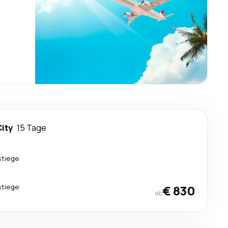
City
15 Tage
stiege
stiege
€ 830
ab