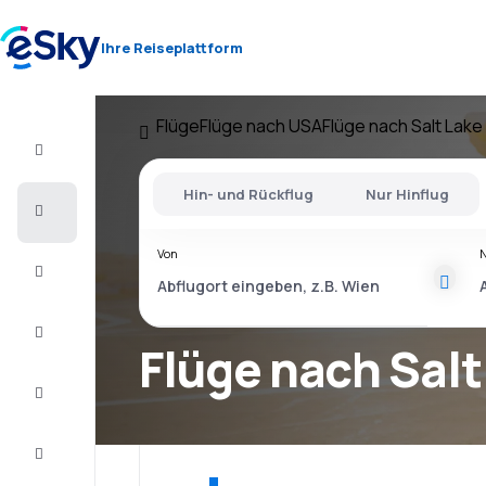
Ihre Reiseplattform
Flüge
Flüge nach USA
Flüge nach Salt Lake
Flug+Hotel
Hin- und Rückflug
Nur Hinflug
Flüge
Von
Urlaub
Last
Minute
Flüge nach Salt
Kurzurlaub
Unterkunft