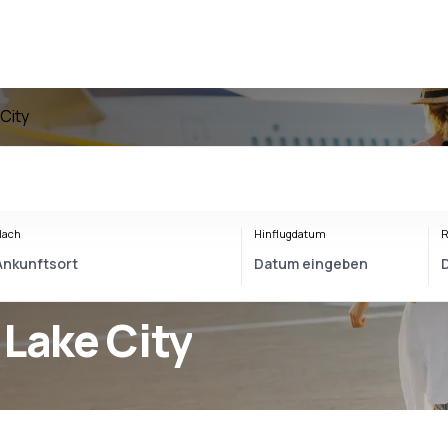
 City
Nach
Hinflugdatum
R
 Lake City