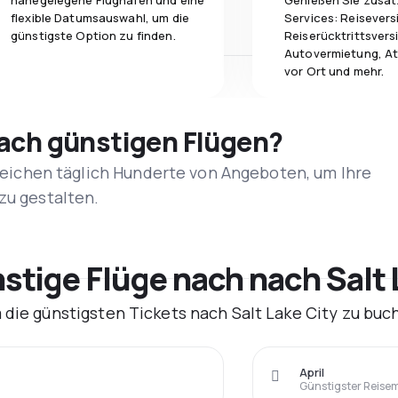
nahegelegene Flughäfen und eine
Genießen Sie zusät
flexible Datumsauswahl, um die
Services: Reisevers
günstigste Option zu finden.
Reiserücktrittsvers
Autovermietung, At
vor Ort und mehr.
nach günstigen Flügen?
rgleichen täglich Hunderte von Angeboten, um Ihre
zu gestalten.
tige Flüge nach nach Salt 
 die günstigsten Tickets nach Salt Lake City zu buc
April
Günstigster Reise