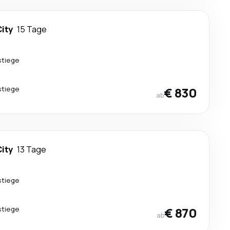
City
15 Tage
stiege
stiege
€ 830
ab
City
13 Tage
stiege
stiege
€ 870
ab