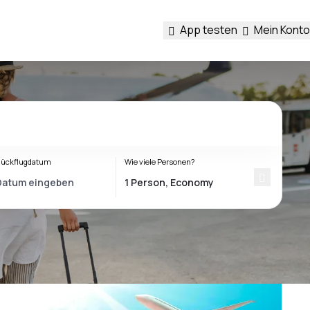
App testen
Mein Konto
ückflugdatum
Wie viele Personen?