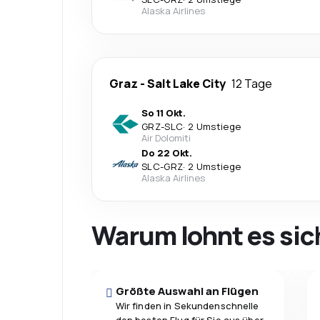
Alaska Airlines
Graz
-
Salt Lake City
12 Tage
So 11 Okt.
GRZ
-
SLC
·
2 Umstiege
Air Dolomiti
Do 22 Okt.
SLC
-
GRZ
·
2 Umstiege
Alaska Airlines
Warum lohnt es sic
Größte Auswahl an Flügen
Wir finden in Sekundenschnelle