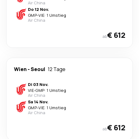
Air China
Do 12 Nov.
GMP
-
VIE
·
1 Umstieg
Air China
€ 612
ab
Wien
-
Seoul
12 Tage
Di 03 Nov.
VIE
-
GMP
·
1 Umstieg
Air China
Sa 14 Nov.
GMP
-
VIE
·
1 Umstieg
Air China
€ 612
ab