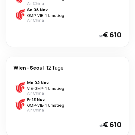
Air China
So 08 Nov.
GMP
-
VIE
·
1 Umstieg
Air China
€ 610
ab
Wien
-
Seoul
12 Tage
Mo 02 Nov.
VIE
-
GMP
·
1 Umstieg
Air China
Fr 13 Nov.
GMP
-
VIE
·
1 Umstieg
Air China
€ 610
ab