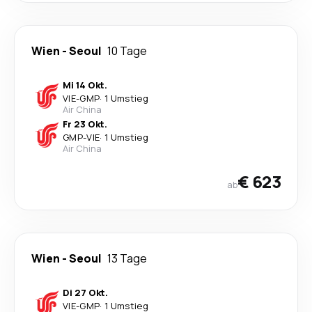
Wien
-
Seoul
10 Tage
Mi 14 Okt.
VIE
-
GMP
·
1 Umstieg
Air China
Fr 23 Okt.
GMP
-
VIE
·
1 Umstieg
Air China
€ 623
ab
Wien
-
Seoul
13 Tage
Di 27 Okt.
VIE
-
GMP
·
1 Umstieg