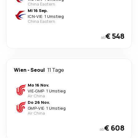
China Eastern
Mi 16 Sep.
ICN
-
VIE
·
1 Umstieg
China Eastern
€ 548
ab
Wien
-
Seoul
11 Tage
Mo 16 Nov.
VIE
-
GMP
·
1 Umstieg
Air China
Do 26 Nov.
GMP
-
VIE
·
1 Umstieg
Air China
€ 608
ab