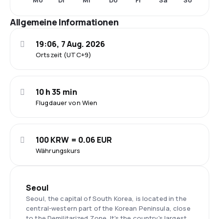
Mo
Di
Mi
Do
Fr
Sa
So
Allgemeine Informationen
19:06, 7 Aug. 2026
Ortszeit (UTC+9)
10 h 35 min
Flugdauer von Wien
100 KRW = 0.06 EUR
Währungskurs
Seoul
Seoul, the capital of South Korea, is located in the
central-western part of the Korean Peninsula, close
to the Demilitarized Zone. It's the country's largest