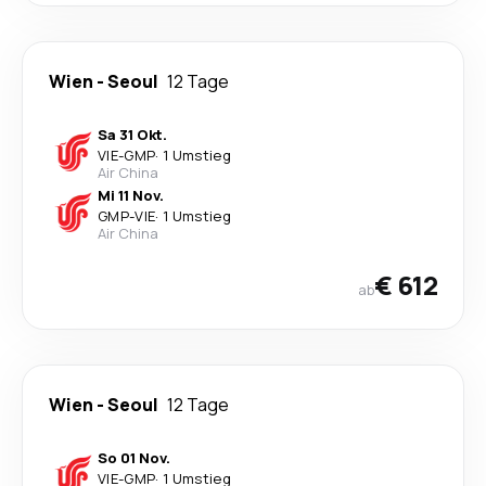
Wien
-
Seoul
12 Tage
Sa 31 Okt.
VIE
-
GMP
·
1 Umstieg
Air China
Mi 11 Nov.
GMP
-
VIE
·
1 Umstieg
Air China
€ 612
ab
Wien
-
Seoul
12 Tage
So 01 Nov.
VIE
-
GMP
·
1 Umstieg