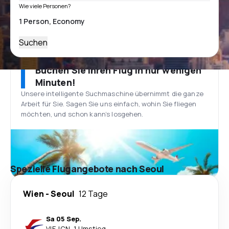
Wie viele Personen?
Suchen
Buchen Sie Ihren Flug in nur wenigen
Minuten!
Unsere intelligente Suchmaschine übernimmt die ganze
Arbeit für Sie. Sagen Sie uns einfach, wohin Sie fliegen
möchten, und schon kann’s losgehen.
Spezielle Flugangebote nach Seoul
Wien
-
Seoul
12 Tage
Sa 05 Sep.
VIE
-
ICN
·
1 Umstieg