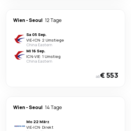
Wien
-
Seoul
12 Tage
Sa 05 Sep.
VIE
-
ICN
·
2 Umstiege
China Eastern
Mi 16 Sep.
ICN
-
VIE
·
1 Umstieg
China Eastern
€ 553
ab
Wien
-
Seoul
14 Tage
Mo 22 März
VIE
-
ICN
·
Direkt