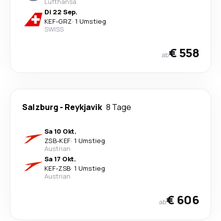
Lufthansa
Di 22 Sep.
KEF
-
GRZ
·
1 Umstieg
SWISS
€ 558
ab
Salzburg
-
Reykjavik
8 Tage
Sa 10 Okt.
ZSB
-
KEF
·
1 Umstieg
Austrian
Sa 17 Okt.
KEF
-
ZSB
·
1 Umstieg
Austrian
€ 606
ab