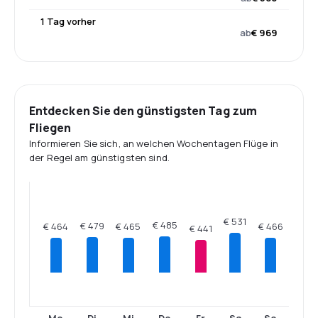
1 Tag vorher
ab
€ 969
Entdecken Sie den günstigsten Tag zum
Fliegen
Informieren Sie sich, an welchen Wochentagen Flüge in
der Regel am günstigsten sind.
€ 531
€ 485
€ 479
€ 466
€ 465
€ 464
€ 441