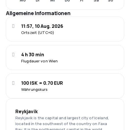
Mo
Di
Mi
Do
Fr
Sa
So
Allgemeine Informationen
11:57, 10 Aug. 2026
Ortszeit (UTC+0)
4 h 30 min
Flugdauer von Wien
100 ISK = 0.70 EUR
Währungskurs
Reykjavik
Reykjavik is the capital and largest city of Iceland,
located in the southwest of the country on Faxa
Bay. It is the northernmost capital in the world.