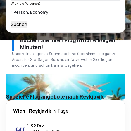
Wie viele Personen?
Suchen
Buchen Sie Ihren Flug in nur wenigen
Minuten!
Unsere intelligente Suchmaschine übernimmt die ganze
Arbeit für Sie. Sagen Sie uns einfach, wohin Sie fliegen
möchten, und schon kann’s losgehen.
Spezielle Flugangebote nach Reykjavik
Wien
-
Reykjavik
4 Tage
Fr 05 Feb.
VIE
-
KEF
·
1 Umstieg