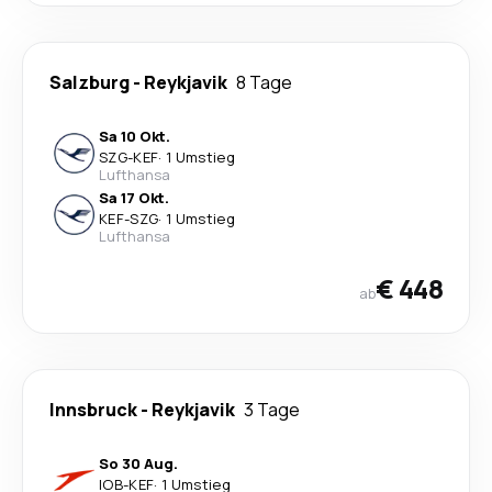
Salzburg
-
Reykjavik
8 Tage
Sa 10 Okt.
SZG
-
KEF
·
1 Umstieg
Lufthansa
Sa 17 Okt.
KEF
-
SZG
·
1 Umstieg
Lufthansa
€ 448
ab
Innsbruck
-
Reykjavik
3 Tage
So 30 Aug.
IOB
-
KEF
·
1 Umstieg