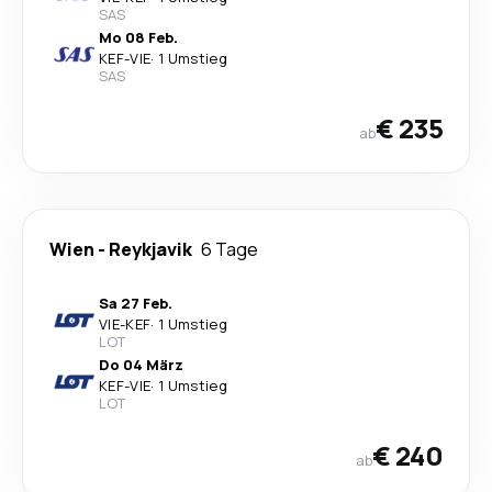
SAS
Mo 08 Feb.
KEF
-
VIE
·
1 Umstieg
SAS
€ 235
ab
Wien
-
Reykjavik
6 Tage
Sa 27 Feb.
VIE
-
KEF
·
1 Umstieg
LOT
Do 04 März
KEF
-
VIE
·
1 Umstieg
LOT
€ 240
ab