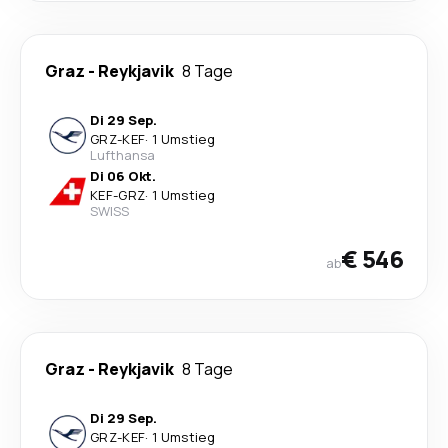
Graz
-
Reykjavik
8 Tage
Di 29 Sep.
GRZ
-
KEF
·
1 Umstieg
Lufthansa
Di 06 Okt.
KEF
-
GRZ
·
1 Umstieg
SWISS
€ 546
ab
Graz
-
Reykjavik
8 Tage
Di 29 Sep.
GRZ
-
KEF
·
1 Umstieg