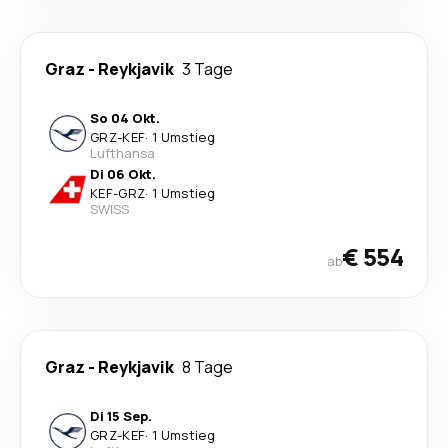
Graz
-
Reykjavik
3 Tage
So 04 Okt.
GRZ
-
KEF
·
1 Umstieg
Lufthansa
Di 06 Okt.
KEF
-
GRZ
·
1 Umstieg
SWISS
€ 554
ab
Graz
-
Reykjavik
8 Tage
Di 15 Sep.
GRZ
-
KEF
·
1 Umstieg