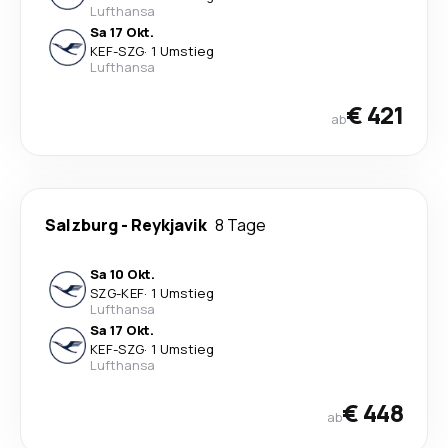
Lufthansa
Sa 17 Okt.
KEF
-
SZG
·
1 Umstieg
Lufthansa
€ 421
ab
Salzburg
-
Reykjavik
8 Tage
Sa 10 Okt.
SZG
-
KEF
·
1 Umstieg
Lufthansa
Sa 17 Okt.
KEF
-
SZG
·
1 Umstieg
Lufthansa
€ 448
ab