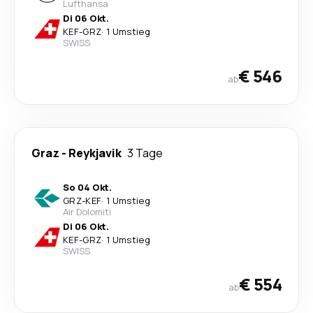
Lufthansa
Di 06 Okt.
KEF
-
GRZ
·
1 Umstieg
SWISS
€ 546
ab
Graz
-
Reykjavik
3 Tage
So 04 Okt.
GRZ
-
KEF
·
1 Umstieg
Air Dolomiti
Di 06 Okt.
KEF
-
GRZ
·
1 Umstieg
SWISS
€ 554
ab