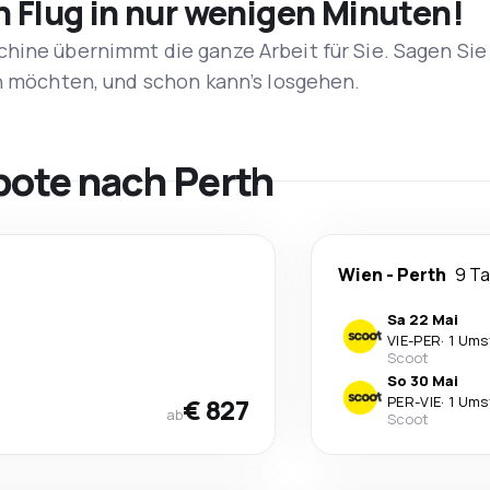
n Flug in nur wenigen Minuten!
hine übernimmt die ganze Arbeit für Sie. Sagen Sie
en möchten, und schon kann’s losgehen.
bote nach Perth
Wien
-
Perth
9 T
Sa 22 Mai
VIE
-
PER
·
1 Ums
Scoot
So 30 Mai
€ 827
PER
-
VIE
·
1 Ums
ab
Scoot