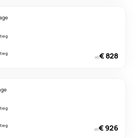
Tage
tieg
tieg
€ 828
ab
age
tieg
tieg
€ 926
ab