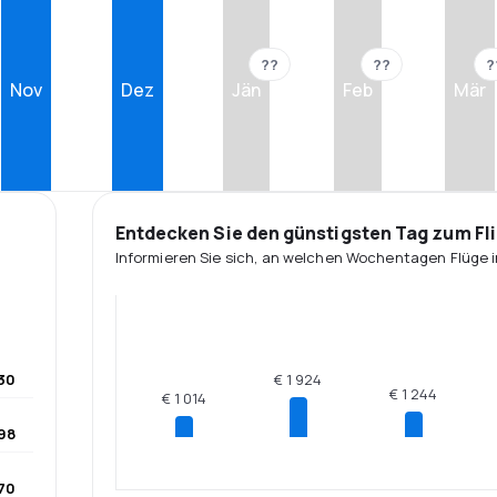
??
??
?
Nov
Dez
Jän
Feb
Mär
Entdecken Sie den günstigsten Tag zum Fl
Informieren Sie sich, an welchen Wochentagen Flüge i
930
€ 1 924
€ 1 244
€ 1 014
398
470