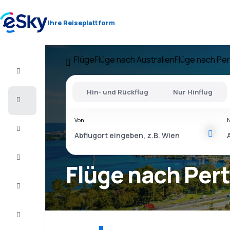
Ihre Reiseplattform
Flüge
Flüge nach Australien
Flüge nach Per
Flug+Hotel
Hin- und Rückflug
Nur Hinflug
Flüge
Von
Urlaub
Last
Minute
Flüge nach Per
Kurzurlaub
Unterkunft