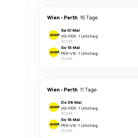
Wien
-
Perth
16 Tage
Sa 01 Mai
VIE
-
PER
·
1 Umstieg
Scoot
So 16 Mai
PER
-
VIE
·
1 Umstieg
Scoot
Wien
-
Perth
11 Tage
Do 06 Mai
VIE
-
PER
·
1 Umstieg
Scoot
So 16 Mai
PER
-
VIE
·
1 Umstieg
Scoot