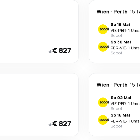
Wien
-
Perth
15 
So 16 Mai
VIE
-
PER
·
1 Ums
Scoot
So 30 Mai
€ 827
PER
-
VIE
·
1 Ums
ab
Scoot
Wien
-
Perth
15 
So 02 Mai
VIE
-
PER
·
1 Ums
Scoot
So 16 Mai
€ 827
PER
-
VIE
·
1 Ums
ab
Scoot