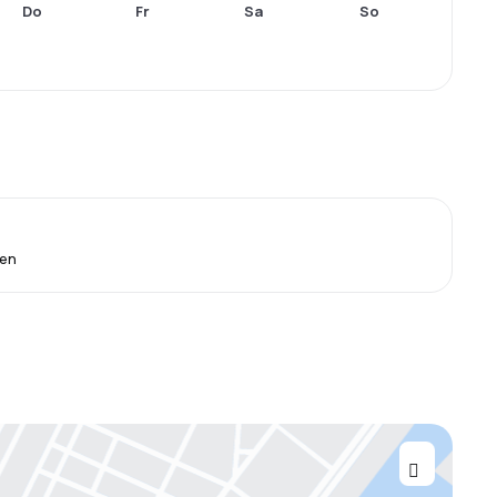
Do
Fr
Sa
So
ien