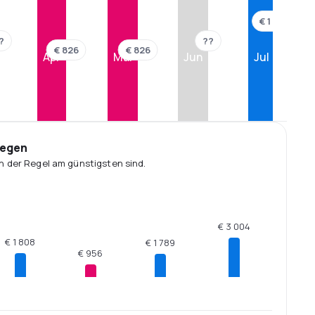
€ 1 260
?
??
€ 826
€ 826
Apr
Mai
Jun
Jul
iegen
n der Regel am günstigsten sind.
€ 3 004
€ 1 808
€ 1 789
€ 956