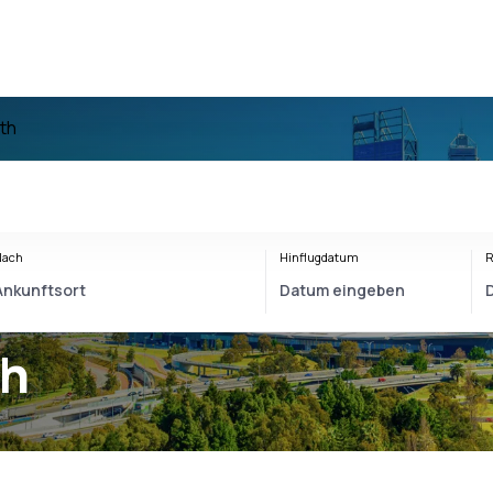
th
Nach
Hinflugdatum
R
th