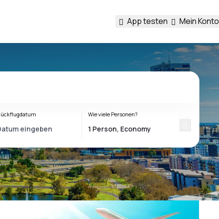
App testen
Mein Konto
ückflugdatum
Wie viele Personen?