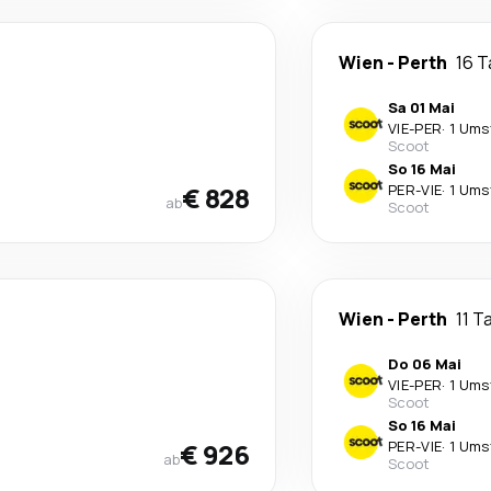
Wien
-
Perth
16 
Sa 01 Mai
VIE
-
PER
·
1 Ums
Scoot
So 16 Mai
€ 828
PER
-
VIE
·
1 Ums
ab
Scoot
Wien
-
Perth
11 T
Do 06 Mai
VIE
-
PER
·
1 Ums
Scoot
So 16 Mai
€ 926
PER
-
VIE
·
1 Ums
ab
Scoot