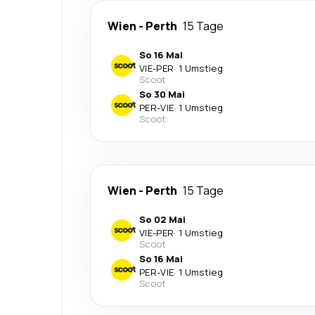
Wien
-
Perth
15 Tage
So 16 Mai
VIE
-
PER
·
1 Umstieg
Scoot
So 30 Mai
PER
-
VIE
·
1 Umstieg
Scoot
Wien
-
Perth
15 Tage
So 02 Mai
VIE
-
PER
·
1 Umstieg
Scoot
So 16 Mai
PER
-
VIE
·
1 Umstieg
Scoot