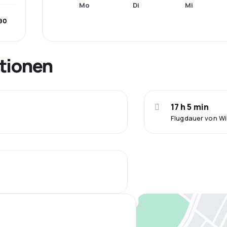
Mo
Di
Mi
90
tionen
17 h 5 min
Flugdauer von W