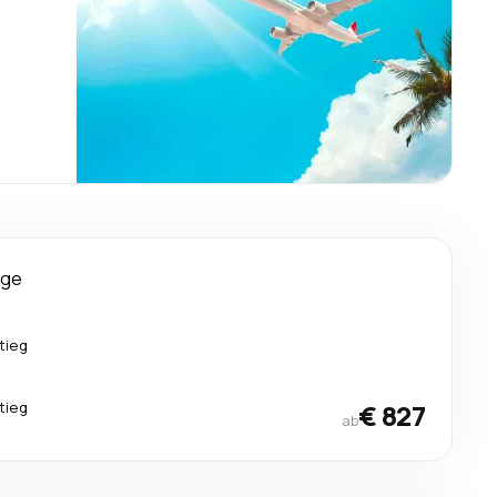
age
tieg
tieg
€ 827
ab