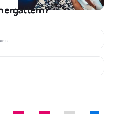
h ergattern?
monat