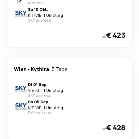
Aegean
Sa 10 Okt.
KIT
-
VIE
·
1 Umstieg
SKY express
€ 423
ab
Wien
-
Kythira
5 Tage
Di 01 Sep.
VIE
-
KIT
·
1 Umstieg
SKY express
Sa 05 Sep.
KIT
-
VIE
·
1 Umstieg
SKY express
€ 428
ab