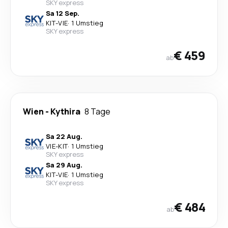
SKY express
Sa 12 Sep.
KIT
-
VIE
·
1 Umstieg
SKY express
€ 459
ab
Wien
-
Kythira
8 Tage
Sa 22 Aug.
VIE
-
KIT
·
1 Umstieg
SKY express
Sa 29 Aug.
KIT
-
VIE
·
1 Umstieg
SKY express
€ 484
ab