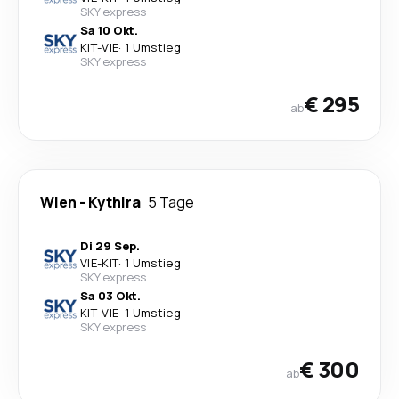
SKY express
Sa 10 Okt.
KIT
-
VIE
·
1 Umstieg
SKY express
€ 295
ab
Wien
-
Kythira
5 Tage
Di 29 Sep.
VIE
-
KIT
·
1 Umstieg
SKY express
Sa 03 Okt.
KIT
-
VIE
·
1 Umstieg
SKY express
€ 300
ab