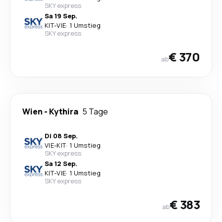
SKY express
Sa 19 Sep.
KIT
-
VIE
·
1 Umstieg
SKY express
€ 370
ab
Wien
-
Kythira
5 Tage
Di 08 Sep.
VIE
-
KIT
·
1 Umstieg
SKY express
Sa 12 Sep.
KIT
-
VIE
·
1 Umstieg
SKY express
€ 383
ab