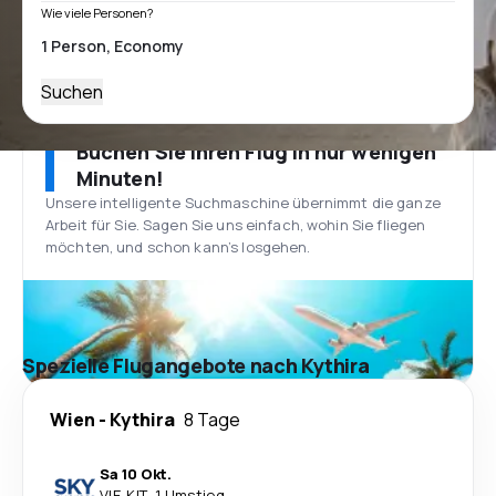
Wie viele Personen?
Suchen
Buchen Sie Ihren Flug in nur wenigen
Minuten!
Unsere intelligente Suchmaschine übernimmt die ganze
Arbeit für Sie. Sagen Sie uns einfach, wohin Sie fliegen
möchten, und schon kann’s losgehen.
Spezielle Flugangebote nach Kythira
Wien
-
Kythira
8 Tage
Sa 10 Okt.
VIE
-
KIT
·
1 Umstieg