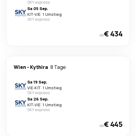
SKY express
Sa 05 Sep.
KIT
-
VIE
·
1 Umstieg
SKY express
€ 434
ab
Wien
-
Kythira
8 Tage
Sa 19 Sep.
VIE
-
KIT
·
1 Umstieg
SKY express
Sa 26 Sep.
KIT
-
VIE
·
1 Umstieg
SKY express
€ 445
ab