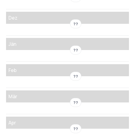
Dez
??
Jän
??
Feb
??
Mär
??
Apr
??