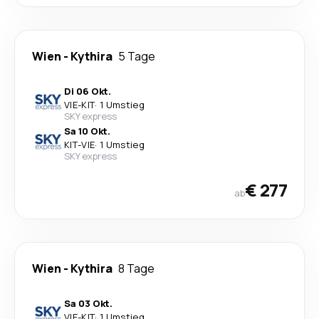
Wien
-
Kythira
5 Tage
Di 06 Okt.
VIE
-
KIT
·
1 Umstieg
SKY express
Sa 10 Okt.
KIT
-
VIE
·
1 Umstieg
SKY express
€ 277
ab
Wien
-
Kythira
8 Tage
Sa 03 Okt.
VIE
-
KIT
·
1 Umstieg