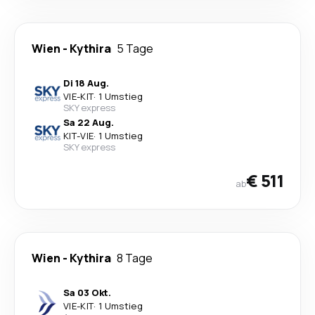
Wien
-
Kythira
5 Tage
Di 18 Aug.
VIE
-
KIT
·
1 Umstieg
SKY express
Sa 22 Aug.
KIT
-
VIE
·
1 Umstieg
SKY express
€ 511
ab
Wien
-
Kythira
8 Tage
Sa 03 Okt.
VIE
-
KIT
·
1 Umstieg