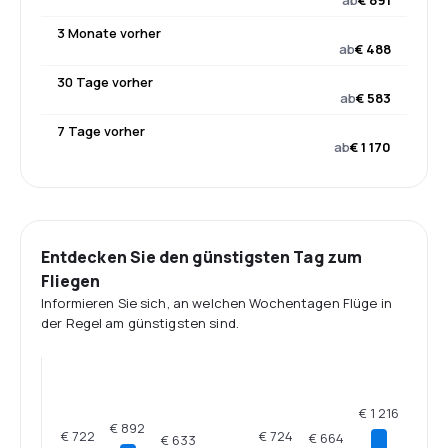
ab
€ 891
3 Monate vorher
ab
€ 488
30 Tage vorher
ab
€ 583
7 Tage vorher
ab
€ 1 170
Entdecken Sie den günstigsten Tag zum
Fliegen
Informieren Sie sich, an welchen Wochentagen Flüge in
der Regel am günstigsten sind.
€ 1 216
€ 892
€ 724
€ 722
€ 664
€ 633