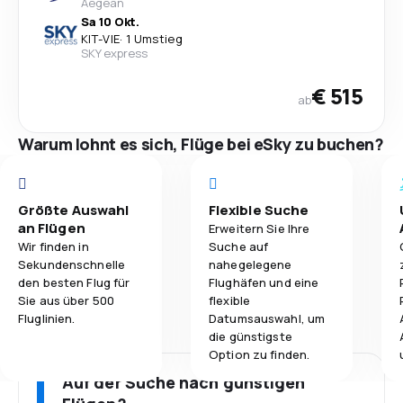
Aegean
Sa 10 Okt.
KIT
-
VIE
·
1 Umstieg
SKY express
€ 515
ab
Warum lohnt es sich, Flüge bei eSky zu buchen?
Größte Auswahl
Flexible Suche
an Flügen
Erweitern Sie Ihre
Wir finden in
Suche auf
Sekundenschnelle
nahegelegene
den besten Flug für
Flughäfen und eine
Sie aus über 500
flexible
Fluglinien.
Datumsauswahl, um
die günstigste
Option zu finden.
Auf der Suche nach günstigen