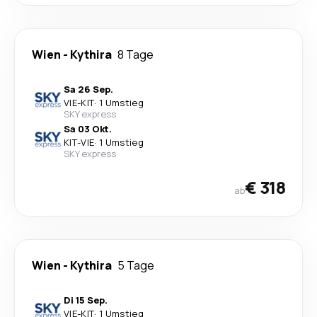
Wien
-
Kythira
8 Tage
Sa 26 Sep.
VIE
-
KIT
·
1 Umstieg
SKY express
Sa 03 Okt.
KIT
-
VIE
·
1 Umstieg
SKY express
€ 318
ab
Wien
-
Kythira
5 Tage
Di 15 Sep.
VIE
-
KIT
·
1 Umstieg