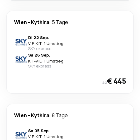
Wien
-
Kythira
5 Tage
Di 22 Sep.
VIE
-
KIT
·
1 Umstieg
SKY express
Sa 26 Sep.
KIT
-
VIE
·
1 Umstieg
SKY express
€ 445
ab
Wien
-
Kythira
8 Tage
Sa 05 Sep.
VIE
-
KIT
·
1 Umstieg