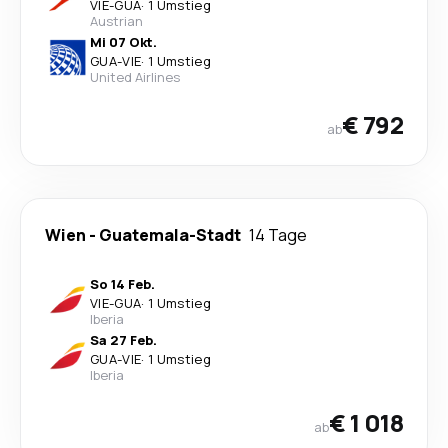
VIE
-
GUA
·
1 Umstieg
Austrian
Mi 07 Okt.
GUA
-
VIE
·
1 Umstieg
United Airlines
€ 792
ab
Wien
-
Guatemala-Stadt
14 Tage
So 14 Feb.
VIE
-
GUA
·
1 Umstieg
Iberia
Sa 27 Feb.
GUA
-
VIE
·
1 Umstieg
Iberia
€ 1 018
ab