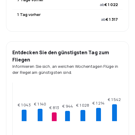
ab
€ 1 022
1 Tag vorher
ab
€ 1 317
Entdecken Sie den günstigsten Tag zum
Fliegen
Informieren Sie sich, an welchen Wochentagen Flüge in
der Regel am günstigsten sind.
€ 1 542
€ 1 214
€ 1 140
€ 1 043
€ 1 028
€ 944
€ 813