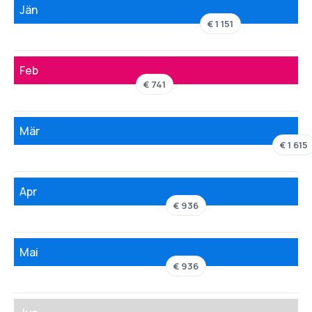
Jän
€ 1 151
Feb
€ 741
Mär
€ 1 615
Apr
€ 936
Mai
€ 936