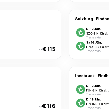
Salzburg
-
Eindh
Di 12 Jän.
SZG
-
EIN
·
Direk
Transavia
Sa 16 Jän.
€ 115
EIN
-
SZG
·
Direk
ab
Transavia
Innsbruck
-
Eind
Di 12 Jän.
INN
-
EIN
·
Direkt
Transavia
Di 19 Jän.
€ 116
EIN
-
INN
·
Direkt
ab
Transavia