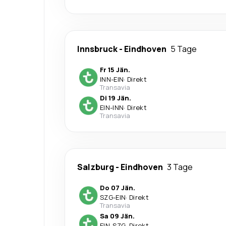
Innsbruck
-
Eindhoven
5 Tage
Fr 15 Jän.
INN
-
EIN
·
Direkt
Transavia
Di 19 Jän.
EIN
-
INN
·
Direkt
Transavia
Salzburg
-
Eindhoven
3 Tage
Do 07 Jän.
SZG
-
EIN
·
Direkt
Transavia
Sa 09 Jän.
EIN
-
SZG
·
Direkt