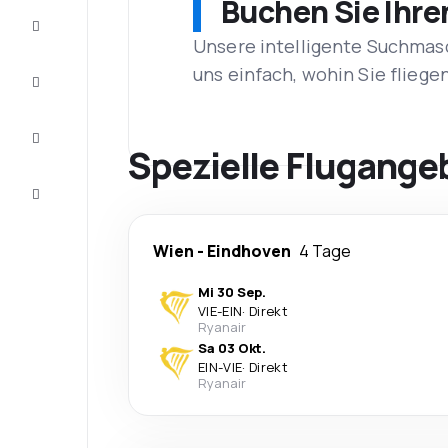
Buchen Sie Ihre
Schnäppchen
Unsere intelligente Suchmasc
uns einfach, wohin Sie flieg
Vervollständigen
Sie die Reise
Inspirationen
und
Spezielle Flugange
Ratschläge
Kundenservice
Wien
-
Eindhoven
4 Tage
Mi 30 Sep.
VIE
-
EIN
·
Direkt
Ryanair
Sa 03 Okt.
EIN
-
VIE
·
Direkt
Ryanair