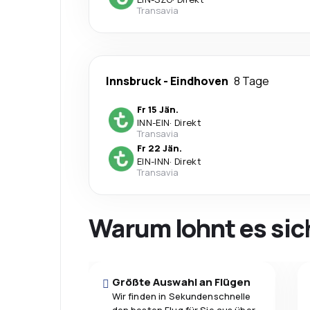
Transavia
Innsbruck
-
Eindhoven
8 Tage
Fr 15 Jän.
INN
-
EIN
·
Direkt
Transavia
Fr 22 Jän.
EIN
-
INN
·
Direkt
Transavia
Warum lohnt es sic
Größte Auswahl an Flügen
Wir finden in Sekundenschnelle