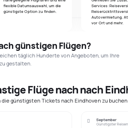
nahegelegene Flughäfen und eine
Genießen Sie zusät
flexible Datumsauswahl, um die
Services: Reisevers
günstigste Option zu finden.
Reiserücktrittsvers
Autovermietung, At
vor Ort und mehr.
nach günstigen Flügen?
rgleichen täglich Hunderte von Angeboten, um Ihre
zu gestalten.
tige Flüge nach nach Eind
m die günstigsten Tickets nach Eindhoven zu buchen
September
Günstigster Reise