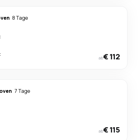
oven
8 Tage
t
t
€ 112
ab
hoven
7 Tage
€ 115
ab