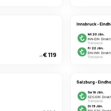
Innsbruck
-
Eind
Mi 20 Jän.
INN
-
EIN
·
Direkt
Transavia
Fr 22 Jän.
€ 119
EIN
-
INN
·
Direkt
ab
Transavia
Salzburg
-
Eindh
Sa 16 Jän.
SZG
-
EIN
·
Direk
Transavia
Di 19 Jän.
EIN
-
SZG
·
Direk