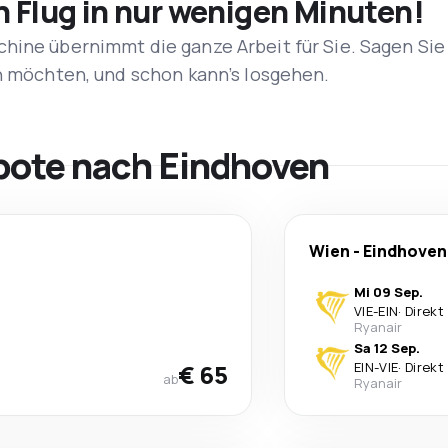
n Flug in nur wenigen Minuten!
hine übernimmt die ganze Arbeit für Sie. Sagen Sie
en möchten, und schon kann’s losgehen.
bote nach Eindhoven
Wien
-
Eindhoven
Mi 09 Sep.
VIE
-
EIN
·
Direkt
Ryanair
Sa 12 Sep.
€ 65
EIN
-
VIE
·
Direkt
ab
Ryanair