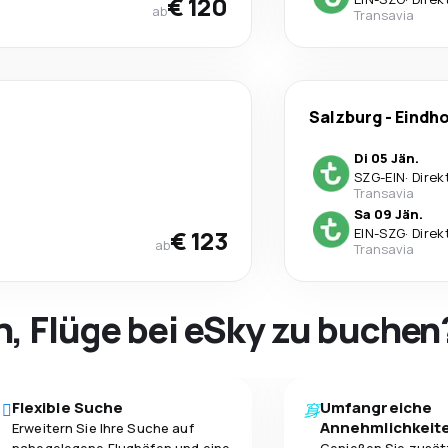
€ 120
ab
Transavia
Salzburg
-
Eindh
Di 05 Jän.
SZG
-
EIN
·
Direk
Transavia
Sa 09 Jän.
€ 123
EIN
-
SZG
·
Direk
ab
Transavia
h, Flüge bei eSky zu buchen
Flexible Suche
Umfangreiche
Annehmlichkeit
Erweitern Sie Ihre Suche auf