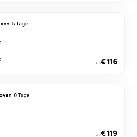
oven
5 Tage
t
t
€ 116
ab
hoven
8 Tage
€ 119
ab