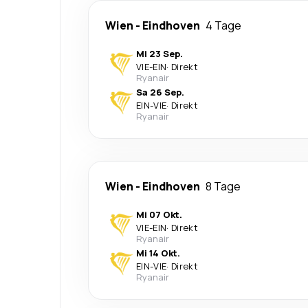
Wien
-
Eindhoven
4 Tage
Mi 23 Sep.
VIE
-
EIN
·
Direkt
Ryanair
Sa 26 Sep.
EIN
-
VIE
·
Direkt
Ryanair
Wien
-
Eindhoven
8 Tage
Mi 07 Okt.
VIE
-
EIN
·
Direkt
Ryanair
Mi 14 Okt.
EIN
-
VIE
·
Direkt
Ryanair