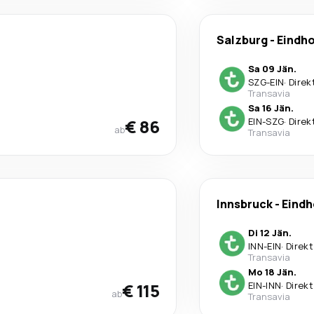
Salzburg
-
Eindh
Sa 09 Jän.
SZG
-
EIN
·
Direk
Transavia
Sa 16 Jän.
€ 86
EIN
-
SZG
·
Direk
ab
Transavia
Innsbruck
-
Eind
Di 12 Jän.
INN
-
EIN
·
Direkt
Transavia
Mo 18 Jän.
€ 115
EIN
-
INN
·
Direkt
ab
Transavia