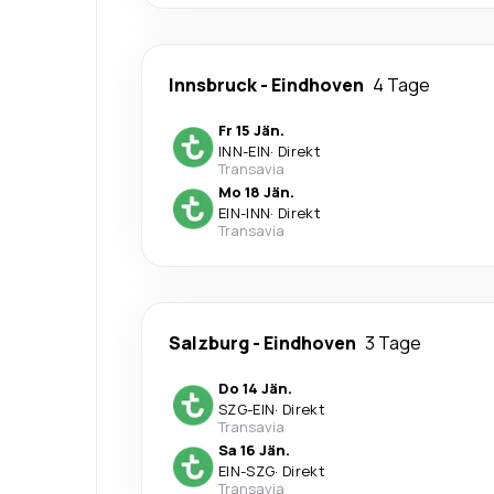
Innsbruck
-
Eindhoven
4 Tage
Fr 15 Jän.
INN
-
EIN
·
Direkt
Transavia
Mo 18 Jän.
EIN
-
INN
·
Direkt
Transavia
Salzburg
-
Eindhoven
3 Tage
Do 14 Jän.
SZG
-
EIN
·
Direkt
Transavia
Sa 16 Jän.
EIN
-
SZG
·
Direkt
Transavia