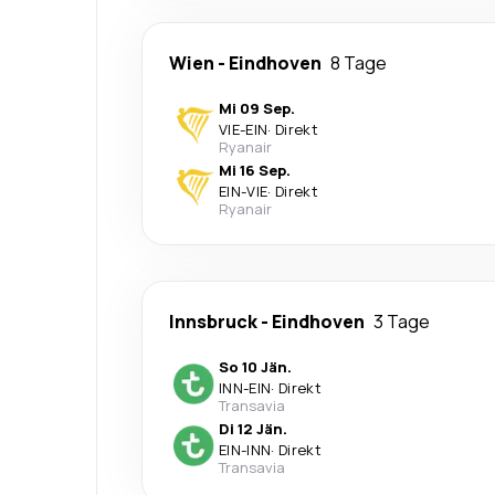
Wien
-
Eindhoven
8 Tage
Mi 09 Sep.
VIE
-
EIN
·
Direkt
Ryanair
Mi 16 Sep.
EIN
-
VIE
·
Direkt
Ryanair
Innsbruck
-
Eindhoven
3 Tage
So 10 Jän.
INN
-
EIN
·
Direkt
Transavia
Di 12 Jän.
EIN
-
INN
·
Direkt
Transavia