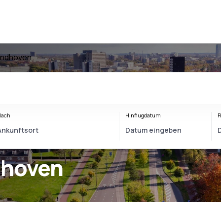
Eindhoven
Nach
Hinflugdatum
R
dhoven