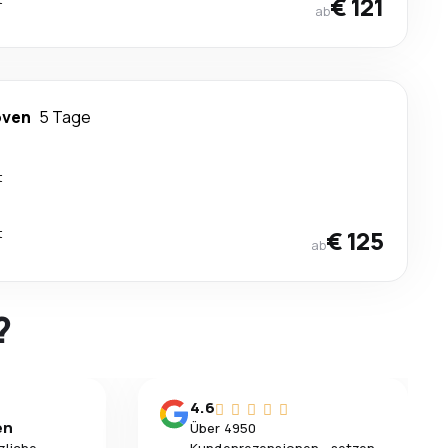
€ 121
ab
oven
5 Tage
t
t
€ 125
ab
?
4.6
en
Über 4950