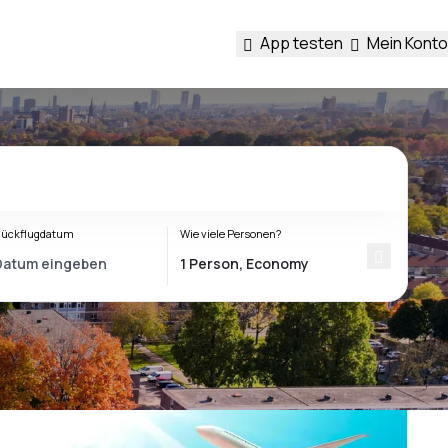
App testen
Mein Konto
ückflugdatum
Wie viele Personen?