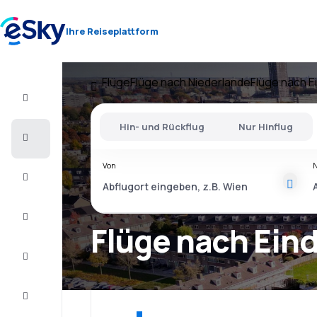
Ihre Reiseplattform
Flüge
Flüge nach Niederlande
Flüge nach 
Flug+Hotel
Hin- und Rückflug
Nur Hinflug
Flüge
Von
Urlaub
Last
Minute
Flüge nach Ein
Kurzurlaub
Unterkunft