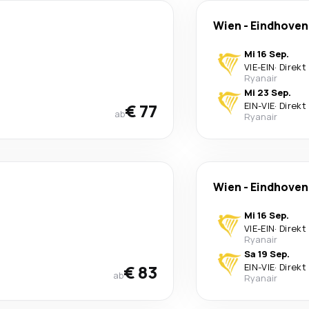
Wien
-
Eindhoven
Mi 16 Sep.
VIE
-
EIN
·
Direkt
Ryanair
Mi 23 Sep.
€ 77
EIN
-
VIE
·
Direkt
ab
Ryanair
Wien
-
Eindhoven
Mi 16 Sep.
VIE
-
EIN
·
Direkt
Ryanair
Sa 19 Sep.
€ 83
EIN
-
VIE
·
Direkt
ab
Ryanair