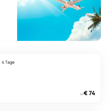
4 Tage
€ 74
ab