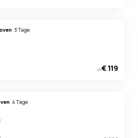
hoven
3 Tage
€ 119
ab
oven
4 Tage
t
t